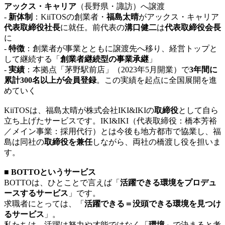
アックス・キャリア
（長野県・諏訪）へ譲渡
-
新体制
：KiiTOSの創業者・
福島太晴
がアックス・キャリア
代表取締役社長
に就任。前代表の
溝口健二
は
代表取締役会長
に
-
特徴
：創業者が事業とともに譲渡先へ移り、経営トップと
して継続する「
創業者継続型の事業承継
」
-
実績
：本拠点「茅野駅前店」（2023年5月開業）で
3年間に
累計300名以上が会員登録
。この実績を起点に全国展開を進
めていく
KiiTOSは、福島太晴が株式会社IKI&IKIの
取締役
として自ら
立ち上げたサービスです。IKI&IKI（代表取締役：橋本芳裕
／メイン事業：採用代行）とは今後も地方都市で協業し、福
島は同社の
取締役を兼任
しながら、両社の橋渡し役を担いま
す。
■ BOTTOというサービス
BOTTOは、ひとことで言えば「
活躍できる環境をプロデュ
ースするサービス
」です。
求職者にとっては、「
活躍できる＝没頭できる環境を見つけ
るサービス
」。
私たちは、活躍は努力や才能ではなく「
環境
」で決まると考