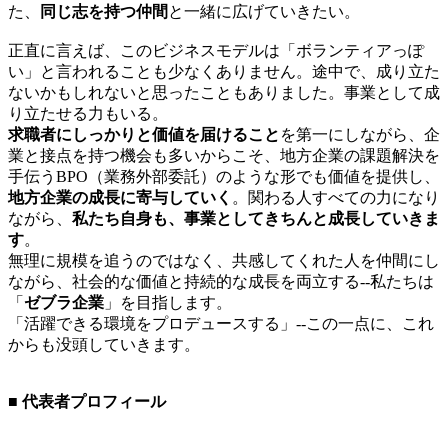
た、
同じ志を持つ仲間
と一緒に広げていきたい。
正直に言えば、このビジネスモデルは「ボランティアっぽ
い」と言われることも少なくありません。途中で、成り立た
ないかもしれないと思ったこともありました。事業として成
り立たせる力もいる。
求職者にしっかりと価値を届けること
を第一にしながら、企
業と接点を持つ機会も多いからこそ、地方企業の課題解決を
手伝うBPO（業務外部委託）のような形でも価値を提供し、
地方企業の成長に寄与していく
。関わる人すべての力になり
ながら、
私たち自身も、事業としてきちんと成長していきま
す
。
無理に規模を追うのではなく、共感してくれた人を仲間にし
ながら、社会的な価値と持続的な成長を両立する--私たちは
「
ゼブラ企業
」を目指します。
「活躍できる環境をプロデュースする」--この一点に、これ
からも没頭していきます。
■ 代表者プロフィール