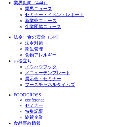
業界動向（444）
業界ニュース
セミナー・イベントレポート
新業態ニュース
企業団体ニュース
法令・食の安全（144）
法令対策
衛生管理
食物アレルギー
お役立ち
ノウハウブック
メニューテンプレート
展示会・セミナー
フーズチャネルタイムズ
FOODCROSS
conference
セミナー
特集記事
協賛企業
食品事故情報