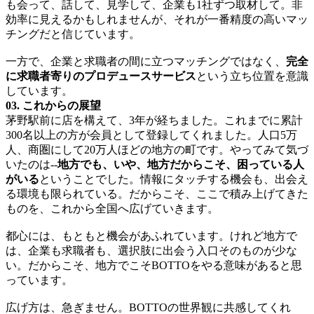
も会って、話して、見学して、企業も1社ずつ取材して。非
効率に見えるかもしれませんが、それが一番精度の高いマッ
チングだと信じています。
一方で、企業と求職者の間に立つマッチングではなく、
完全
に求職者寄りのプロデュースサービス
という立ち位置を意識
しています。
03. これからの展望
茅野駅前に店を構えて、3年が経ちました。これまでに累計
300名以上の方が会員として登録してくれました。人口5万
人、商圏にして20万人ほどの地方の町です。やってみて気づ
いたのは--
地方でも、いや、地方だからこそ、困っている人
がいる
ということでした。情報にタッチする機会も、出会え
る環境も限られている。だからこそ、ここで積み上げてきた
ものを、これから全国へ広げていきます。
都心には、もともと機会があふれています。けれど地方で
は、企業も求職者も、選択肢に出会う入口そのものが少な
い。だからこそ、地方でこそBOTTOをやる意味があると思
っています。
広げ方は、急ぎません。BOTTOの世界観に共感してくれ