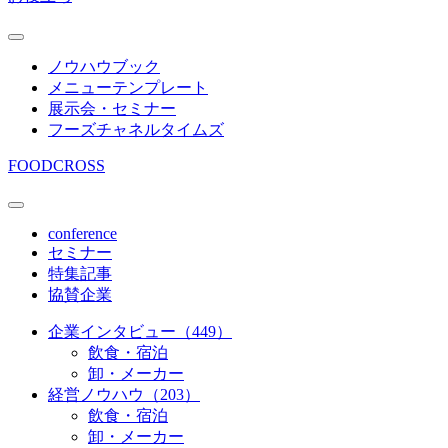
ノウハウブック
メニューテンプレート
展示会・セミナー
フーズチャネルタイムズ
FOODCROSS
conference
セミナー
特集記事
協賛企業
企業インタビュー（449）
飲食・宿泊
卸・メーカー
経営ノウハウ（203）
飲食・宿泊
卸・メーカー