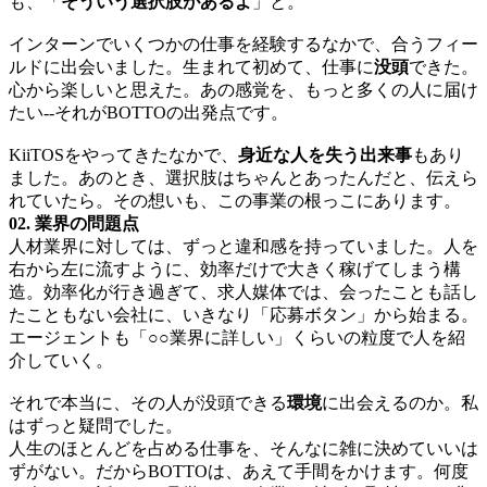
も、「
そういう選択肢があるよ
」と。
インターンでいくつかの仕事を経験するなかで、合うフィー
ルドに出会いました。生まれて初めて、仕事に
没頭
できた。
心から楽しいと思えた。あの感覚を、もっと多くの人に届け
たい--それがBOTTOの出発点です。
KiiTOSをやってきたなかで、
身近な人を失う出来事
もあり
ました。あのとき、選択肢はちゃんとあったんだと、伝えら
れていたら。その想いも、この事業の根っこにあります。
02. 業界の問題点
人材業界に対しては、ずっと違和感を持っていました。人を
右から左に流すように、効率だけで大きく稼げてしまう構
造。効率化が行き過ぎて、求人媒体では、会ったことも話し
たこともない会社に、いきなり「応募ボタン」から始まる。
エージェントも「○○業界に詳しい」くらいの粒度で人を紹
介していく。
それで本当に、その人が没頭できる
環境
に出会えるのか。私
はずっと疑問でした。
人生のほとんどを占める仕事を、そんなに雑に決めていいは
ずがない。だからBOTTOは、あえて手間をかけます。何度