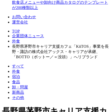
飲食店メニューや卸向け商品カタログのテンプレート
が200種類以上
お問い合わせ
運営会社
TOP
企業団体ニュース
外食
長野県茅野市キャリア支援カフェ「KiiTOS」事業を長
野・諏訪の株式会社アックス・キャリアが承継、
「BOTTO（ボットー／＝没頭）」へリブランド
すべて
外食
宿泊
食品
卸・問屋
新商品
その他
長野県茅野市キャリア支援カ