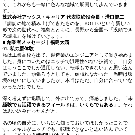
て、これからも一緒に色んな地域で展開して歩んでいきま
す。」
株式会社アックス・キャリア 代表取締役会長・溝口健二
「諏訪の地で積み上げてきたものを、BOTTOという新しい
形で次の世代へ。福島とともに、長野から全国へ『没頭でき
る環境』を届けていきます。」
■ 創業者メッセージ｜福島太晴
01. 私の原体験
私は工業高校を出て、製造業のエンジニアとして働き始めま
した。身についたのはニッチで汎用性のない技術で、「自分
はもうここでしか通用しない、転職もできない」と思い込ん
でいました。頑張ろうとしても、頑張れなかった。当時は環
境のせいにしていましたが、本当はただ、自分に合っていな
かっただけでした。
深く考えずに退職して、外に出てみて、痛感しました。「
未
経験でも活躍できるフィールドは、いくらでもある
」。それ
は思い込みだったんだと。
あの頃の自分に、いちばん知っておいてほしかったことで
す。スキルがニッチでも、転職できないと思い込んでいて