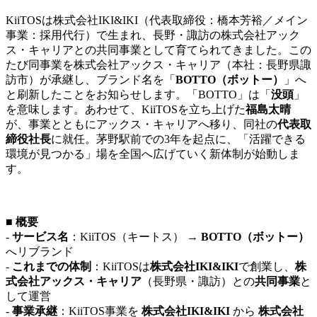
KiiTOSは株式会社IKI&IKI（代表取締役：橋本芳裕／メイン
事業：採用代行）で生まれ、長野・諏訪の株式会社アック
ス・キャリアとの共同事業として育てられてきました。この
たび同事業を株式会社アックス・キャリア（本社：長野県諏
訪市）が承継し、ブランド名を「
BOTTO（ボットー）
」へ
と刷新したことをお知らせします。「BOTTO」は「
没頭
」
を意味します。あわせて、KiiTOSを立ち上げた
福島太晴
が、事業とともにアックス・キャリアへ移り、同社の
代表取
締役社長
に就任。茅野駅前での3年を起点に、「活躍できる
環境が見つかる」場を全国へ広げていく新体制が始動しま
す。
■ 概要
-
サービス名
：KiiTOS（キートス） →
BOTTO（ボットー）
へリブランド
-
これまでの体制
：KiiTOSは
株式会社IKI&IKI
で創業し、
株
式会社アックス・キャリア
（長野県・諏訪）との
共同事業
と
して運営
-
事業承継
：KiiTOS事業を
株式会社IKI&IKI
から
株式会社