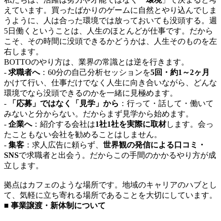
えています。買ったばかりのゲームに自然とやり込んでしま
うように、人は合った環境では放っておいても没頭する。週
5日働くということは、人生のほとんどが仕事です。だから
こそ、その時間に没頭できるかどうかは、人生そのものを左
右します。
BOTTOのやり方は、業界の常識とは逆を行きます。
-
求職者へ
：60分の自己分析セッションを
5回・約1～2ヶ月
かけて行い、仕事だけでなく人生に向き合いながら、どんな
環境でなら没頭できるのかを一緒に見極めます。
-
「応募」ではなく「見学」から
：行って・話して・働いて
みないと分からない。だからまず見学から始めます。
-
企業へ
：紹介する会社は
1社1社を実際に取材
します。会っ
たこともない会社を勧めることはしません。
-
集客
：求人広告に頼らず、
世界観の発信による口コミ・
SNS
で求職者と出会う。だからこの手間のかかるやり方が成
立します。
拠点はカフェのような場所です。地域のキャリアのハブとし
て、気軽に立ち寄れる場所であることを大切にしています。
■ 事業譲渡・新体制について