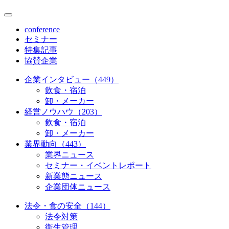
conference
セミナー
特集記事
協賛企業
企業インタビュー（449）
飲食・宿泊
卸・メーカー
経営ノウハウ（203）
飲食・宿泊
卸・メーカー
業界動向（443）
業界ニュース
セミナー・イベントレポート
新業態ニュース
企業団体ニュース
法令・食の安全（144）
法令対策
衛生管理