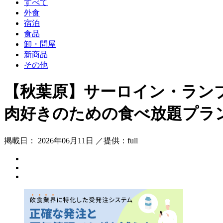
すべて
外食
宿泊
食品
卸・問屋
新商品
その他
【秋葉原】サーロイン・ランプ・
肉好きのための食べ放題プラ
掲載日： 2026年06月11日 ／提供：full