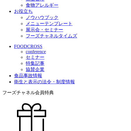
食物アレルギー
お役立ち
ノウハウブック
メニューテンプレート
展示会・セミナー
フーズチャネルタイムズ
FOODCROSS
conference
セミナー
特集記事
協賛企業
食品事故情報
衛生と表示の法令・制度情報
フーズチャネル会員特典