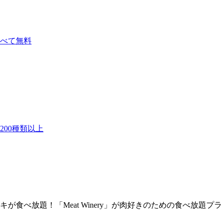
べて無料
00種類以上
食べ放題！「Meat Winery」が肉好きのための食べ放題プ