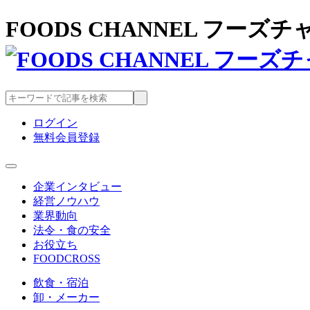
FOODS CHANNEL フー
ログイン
無料会員登録
企業インタビュー
経営ノウハウ
業界動向
法令・食の安全
お役立ち
FOODCROSS
飲食・宿泊
卸・メーカー