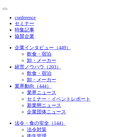
conference
セミナー
特集記事
協賛企業
企業インタビュー（449）
飲食・宿泊
卸・メーカー
経営ノウハウ（203）
飲食・宿泊
卸・メーカー
業界動向（444）
業界ニュース
セミナー・イベントレポート
新業態ニュース
企業団体ニュース
法令・食の安全（144）
法令対策
衛生管理