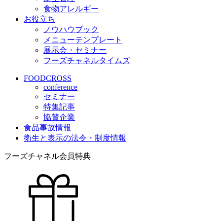
食物アレルギー
お役立ち
ノウハウブック
メニューテンプレート
展示会・セミナー
フーズチャネルタイムズ
FOODCROSS
conference
セミナー
特集記事
協賛企業
食品事故情報
衛生と表示の法令・制度情報
フーズチャネル会員特典