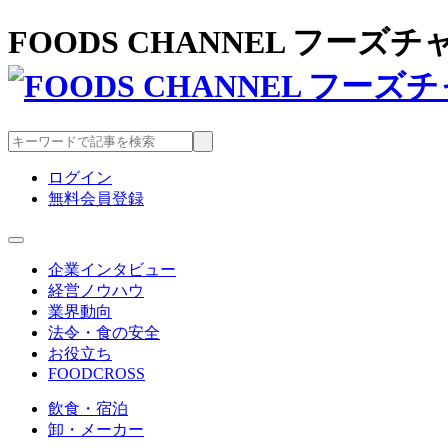
FOODS CHANNEL フー
ログイン
無料会員登録
企業インタビュー
経営ノウハウ
業界動向
法令・食の安全
お役立ち
FOODCROSS
飲食・宿泊
卸・メーカー