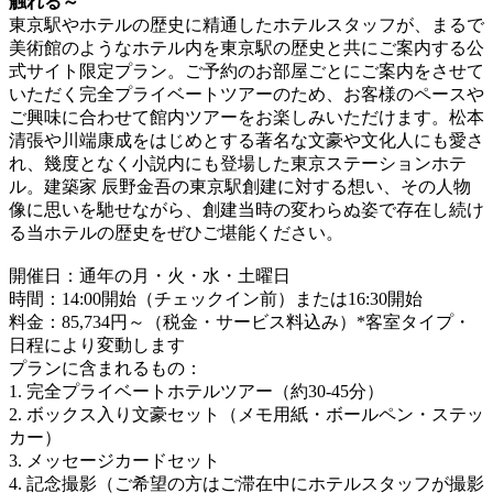
触れる～
東京駅やホテルの歴史に精通したホテルスタッフが、まるで
美術館のようなホテル内を東京駅の歴史と共にご案内する公
式サイト限定プラン。ご予約のお部屋ごとにご案内をさせて
いただく完全プライベートツアーのため、お客様のペースや
ご興味に合わせて館内ツアーをお楽しみいただけます。松本
清張や川端康成をはじめとする著名な文豪や文化人にも愛さ
れ、幾度となく小説内にも登場した東京ステーションホテ
ル。建築家 辰野金吾の東京駅創建に対する想い、その人物
像に思いを馳せながら、創建当時の変わらぬ姿で存在し続け
る当ホテルの歴史をぜひご堪能ください。
開催日：通年の月・火・水・土曜日
時間：14:00開始（チェックイン前）または16:30開始
料金：85,734円～（税金・サービス料込み）*客室タイプ・
日程により変動します
プランに含まれるもの：
1. 完全プライベートホテルツアー（約30-45分）
2. ボックス入り文豪セット（メモ用紙・ボールペン・ステッ
カー）
3. メッセージカードセット
4. 記念撮影（ご希望の方はご滞在中にホテルスタッフが撮影