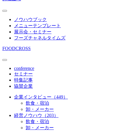
ノウハウブック
メニューテンプレート
展示会・セミナー
フーズチャネルタイムズ
FOODCROSS
conference
セミナー
特集記事
協賛企業
企業インタビュー（449）
飲食・宿泊
卸・メーカー
経営ノウハウ（203）
飲食・宿泊
卸・メーカー