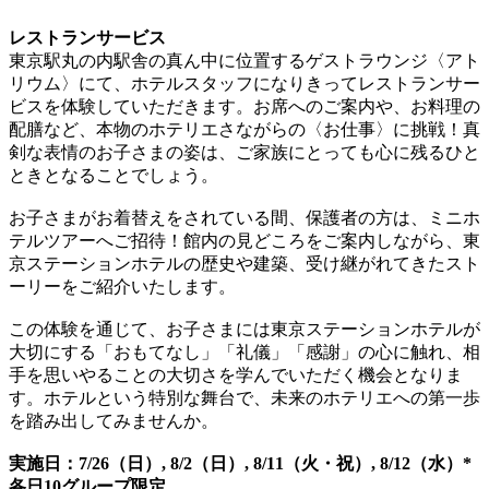
レストランサービス
東京駅丸の内駅舎の真ん中に位置するゲストラウンジ〈アト
リウム〉にて、ホテルスタッフになりきってレストランサー
ビスを体験していただきます。お席へのご案内や、お料理の
配膳など、本物のホテリエさながらの〈お仕事〉に挑戦！真
剣な表情のお子さまの姿は、ご家族にとっても心に残るひと
ときとなることでしょう。
お子さまがお着替えをされている間、保護者の方は、ミニホ
テルツアーへご招待！館内の見どころをご案内しながら、東
京ステーションホテルの歴史や建築、受け継がれてきたスト
ーリーをご紹介いたします。
この体験を通じて、お子さまには東京ステーションホテルが
大切にする「おもてなし」「礼儀」「感謝」の心に触れ、相
手を思いやることの大切さを学んでいただく機会となりま
す。ホテルという特別な舞台で、未来のホテリエへの第一歩
を踏み出してみませんか。
実施日：7/26（日）, 8/2（日）, 8/11（火・祝）, 8/12（水）*
各日10グループ限定