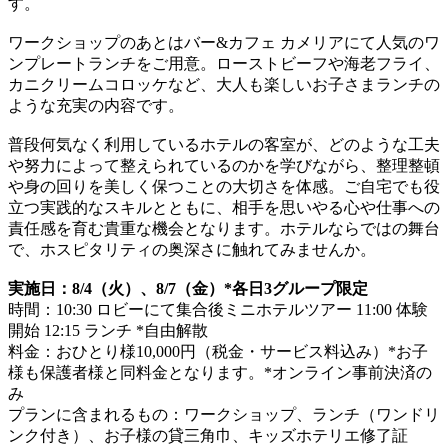
す。
ワークショップのあとはバー&カフェ カメリアにて人気のワ
ンプレートランチをご用意。ローストビーフや海老フライ、
カニクリームコロッケなど、大人も楽しいお子さまランチの
ような充実の内容です。
普段何気なく利用しているホテルの客室が、どのような工夫
や努力によって整えられているのかを学びながら、整理整頓
や身の回りを美しく保つことの大切さを体感。ご自宅でも役
立つ実践的なスキルとともに、相手を思いやる心や仕事への
責任感を育む貴重な機会となります。ホテルならではの舞台
で、ホスピタリティの奥深さに触れてみませんか。
実施日：8/4（火）、8/7（金）*各日3グループ限定
時間：10:30 ロビーにて集合後ミニホテルツアー 11:00 体験
開始 12:15 ランチ *自由解散
料金：おひとり様10,000円（税金・サービス料込み）*お子
様も保護者様と同料金となります。*オンライン事前決済の
み
プランに含まれるもの：ワークショップ、ランチ（ワンドリ
ンク付き）、お子様の貸三角巾、キッズホテリエ修了証