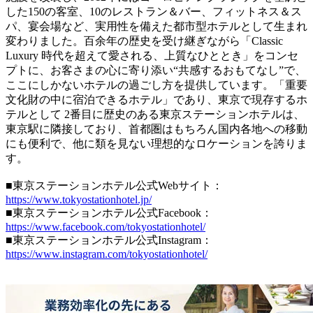
した150の客室、10のレストラン＆バー、フィットネス＆ス
パ、宴会場など、実用性を備えた都市型ホテルとして生まれ
変わりました。百余年の歴史を受け継ぎながら「Classic
Luxury 時代を超えて愛される、上質なひととき」をコンセ
プトに、お客さまの心に寄り添い“共感するおもてなし”で、
ここにしかないホテルの過ごし方を提供しています。「重要
文化財の中に宿泊できるホテル」であり、東京で現存するホ
テルとして 2番目に歴史のある東京ステーションホテルは、
東京駅に隣接しており、首都圏はもちろん国内各地への移動
にも便利で、他に類を見ない理想的なロケーションを誇りま
す。
■東京ステーションホテル公式Webサイト：
https://www.tokyostationhotel.jp/
■東京ステーションホテル公式Facebook：
https://www.facebook.com/tokyostationhotel/
■東京ステーションホテル公式Instagram：
https://www.instagram.com/tokyostationhotel/