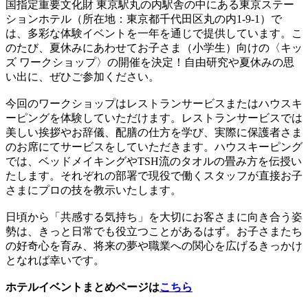
国指定重要文化財 東京駅丸の内駅舎の中にある東京ステー
ションホテル（所在地：東京都千代田区丸の内1-9-1）で
は、多彩な体験イベントを一年を通じで提供しています。こ
のたび、夏休みにあわせてお子さま（小学生）向けの〈キッ
ズ ワークショップ〉の開催を決定！自由研究や夏休みの思
い出に、ぜひご参加ください。
今回のワークショップはレストランサービスまたはハウスキ
ーピングを体験していただけます。レストランサービスでは
美しい挨拶やお辞儀、配膳の仕方を学び、実際に保護者さま
のお席にてサービスをしていただきます。ハウスキーピング
では、ベッドメイキングやTSH流のタオルの畳み方を伝授い
たします。それぞれの部署で現役で働くスタッフが直接お子
さまにプロの技を教示いたします。
日頃から「共感する気持ち」を大切にお客さまに向き合う姿
勢は、きっと日常でも役立つことがあるはず。お子さまたち
の好奇心を育み、将来の夢や職業への関心を広げるきっかけ
となれば幸いです。
ホテルイベントまとめページは
こちら