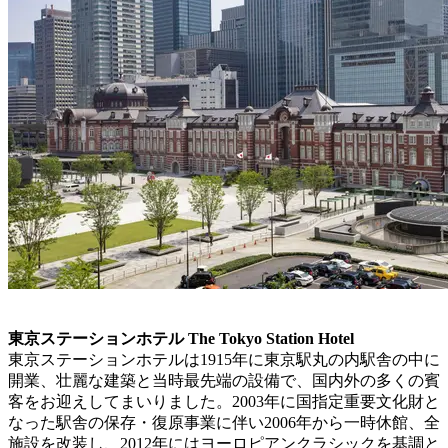
東京ステーションホテル The Tokyo Station Hotel
東京ステーションホテルは1915年に東京駅丸の内駅舎の中に
開業、壮麗な建築と当時最先端の設備で、国内外の多くの賓
客をお迎えしてまいりました。2003年に国指定重要文化財と
なった駅舎の保存・復原事業に伴い2006年から一時休館、全
施設を改装し、2012年にはヨーロピアンクラシックを基調と