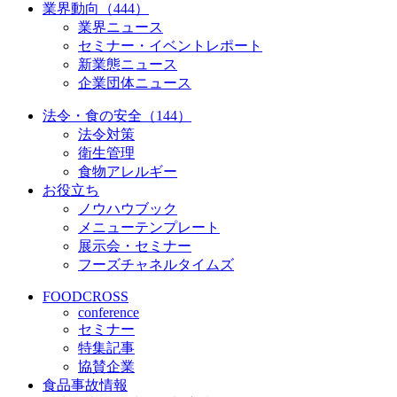
業界動向（444）
業界ニュース
セミナー・イベントレポート
新業態ニュース
企業団体ニュース
法令・食の安全（144）
法令対策
衛生管理
食物アレルギー
お役立ち
ノウハウブック
メニューテンプレート
展示会・セミナー
フーズチャネルタイムズ
FOODCROSS
conference
セミナー
特集記事
協賛企業
食品事故情報