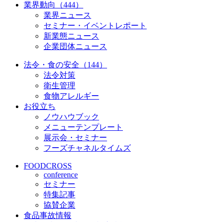
業界動向（444）
業界ニュース
セミナー・イベントレポート
新業態ニュース
企業団体ニュース
法令・食の安全（144）
法令対策
衛生管理
食物アレルギー
お役立ち
ノウハウブック
メニューテンプレート
展示会・セミナー
フーズチャネルタイムズ
FOODCROSS
conference
セミナー
特集記事
協賛企業
食品事故情報