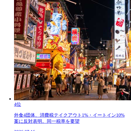
4位
外食4団体、消費税テイクアウト1%・イートイン10%
案に反対表明。同一税率を要望