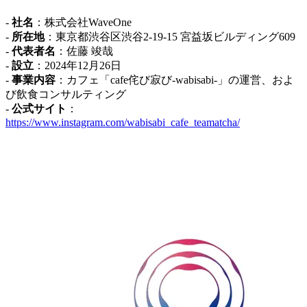
-
社名
：株式会社WaveOne
-
所在地
：東京都渋谷区渋谷2-19-15 宮益坂ビルディング609
-
代表者名
：佐藤 竣哉
-
設立
：2024年12月26日
-
事業内容
：カフェ「cafe侘び寂び-wabisabi-」の運営、およ
び飲食コンサルティング
-
公式サイト
：
https://www.instagram.com/wabisabi_cafe_teamatcha/