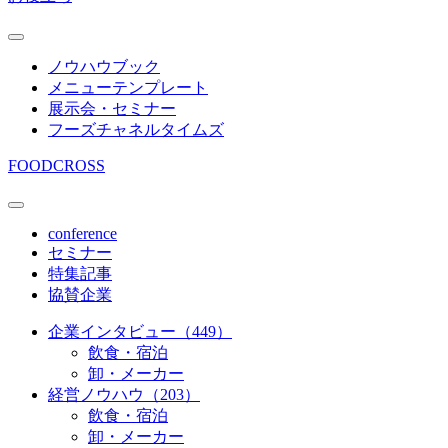
ノウハウブック
メニューテンプレート
展示会・セミナー
フーズチャネルタイムズ
FOODCROSS
conference
セミナー
特集記事
協賛企業
企業インタビュー（449）
飲食・宿泊
卸・メーカー
経営ノウハウ（203）
飲食・宿泊
卸・メーカー