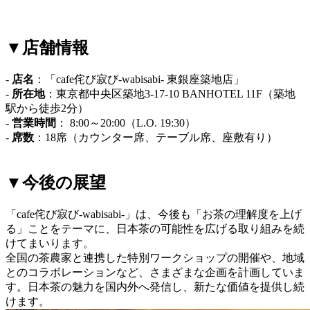
▼店舗情報
-
店名
：「cafe侘び寂び-wabisabi- 東銀座築地店」
-
所在地
：東京都中央区築地3-17-10 BANHOTEL 11F（築地
駅から徒歩2分）
-
営業時間
： 8:00～20:00（L.O. 19:30）
-
席数
：18席（カウンター席、テーブル席、座敷有り）
▼今後の展望
「cafe侘び寂び-wabisabi-」は、今後も「お茶の理解度を上げ
る」ことをテーマに、日本茶の可能性を広げる取り組みを続
けてまいります。
全国の茶農家と連携した特別ワークショップの開催や、地域
とのコラボレーションなど、さまざまな企画を計画していま
す。日本茶の魅力を国内外へ発信し、新たな価値を提供し続
けます。