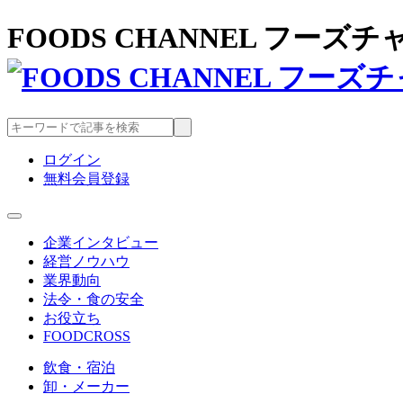
FOODS CHANNEL フー
ログイン
無料会員登録
企業インタビュー
経営ノウハウ
業界動向
法令・食の安全
お役立ち
FOODCROSS
飲食・宿泊
卸・メーカー