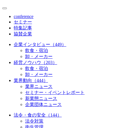
conference
セミナー
特集記事
協賛企業
企業インタビュー（449）
飲食・宿泊
卸・メーカー
経営ノウハウ（203）
飲食・宿泊
卸・メーカー
業界動向（444）
業界ニュース
セミナー・イベントレポート
新業態ニュース
企業団体ニュース
法令・食の安全（144）
法令対策
衛生管理