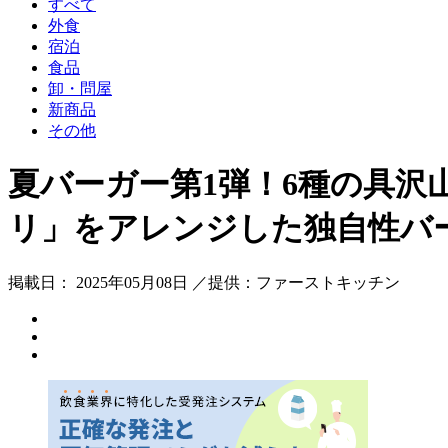
すべて
外食
宿泊
食品
卸・問屋
新商品
その他
夏バーガー第1弾！6種の具
リ」をアレンジした独自性バ
掲載日： 2025年05月08日 ／提供：ファーストキッチン