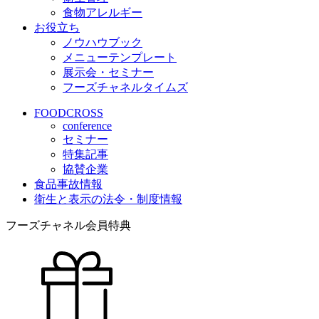
食物アレルギー
お役立ち
ノウハウブック
メニューテンプレート
展示会・セミナー
フーズチャネルタイムズ
FOODCROSS
conference
セミナー
特集記事
協賛企業
食品事故情報
衛生と表示の法令・制度情報
フーズチャネル会員特典