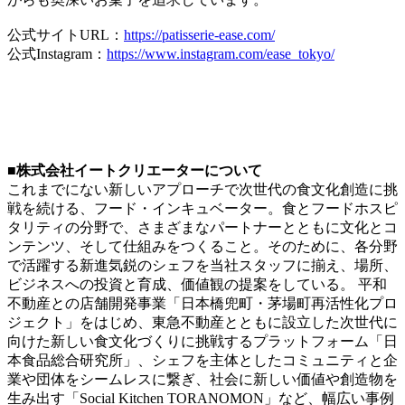
公式サイトURL：
https://patisserie-ease.com/
公式Instagram：
https://www.instagram.com/ease_tokyo/
■株式会社イートクリエーターについて
これまでにない新しいアプローチで次世代の食文化創造に挑
戦を続ける、フード・インキュベーター。食とフードホスピ
タリティの分野で、さまざまなパートナーとともに文化とコ
ンテンツ、そして仕組みをつくること。そのために、各分野
で活躍する新進気鋭のシェフを当社スタッフに揃え、場所、
ビジネスへの投資と育成、価値観の提案をしている。 平和
不動産との店舗開発事業「日本橋兜町・茅場町再活性化プロ
ジェクト」をはじめ、東急不動産とともに設立した次世代に
向けた新しい食文化づくりに挑戦するプラットフォーム「日
本食品総合研究所」、シェフを主体としたコミュニティと企
業や団体をシームレスに繋ぎ、社会に新しい価値や創造物を
生み出す「Social Kitchen TORANOMON」など、幅広い事例