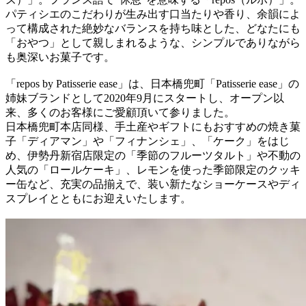
パティシエのこだわりが生み出す口当たりや香り、余韻によ
って構成された絶妙なバランスを持ち味とした、どなたにも
「おやつ」として親しまれるような、シンプルでありながら
も奥深いお菓子です。
「repos by Patisserie ease」は、日本橋兜町「Patisserie ease」の
姉妹ブランドとして2020年9月にスタートし、オープン以
来、多くのお客様にご愛顧頂いて参りました。
日本橋兜町本店同様、手土産やギフトにもおすすめの焼き菓
子「ディアマン」や「フィナンシェ」、「ケーク」をはじ
め、伊勢丹新宿店限定の「季節のフルーツタルト」や不動の
人気の「ロールケーキ」、レモンを使った季節限定のクッキ
ー缶など、充実の品揃えで、装い新たなショーケースやディ
スプレイとともにお迎えいたします。