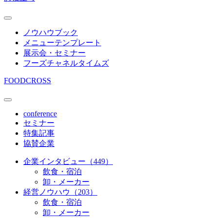
ノウハウブック
メニューテンプレート
展示会・セミナー
フーズチャネルタイムズ
FOODCROSS
conference
セミナー
特集記事
協賛企業
企業インタビュー（449）
飲食・宿泊
卸・メーカー
経営ノウハウ（203）
飲食・宿泊
卸・メーカー