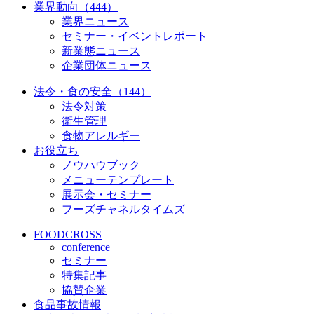
業界動向（444）
業界ニュース
セミナー・イベントレポート
新業態ニュース
企業団体ニュース
法令・食の安全（144）
法令対策
衛生管理
食物アレルギー
お役立ち
ノウハウブック
メニューテンプレート
展示会・セミナー
フーズチャネルタイムズ
FOODCROSS
conference
セミナー
特集記事
協賛企業
食品事故情報