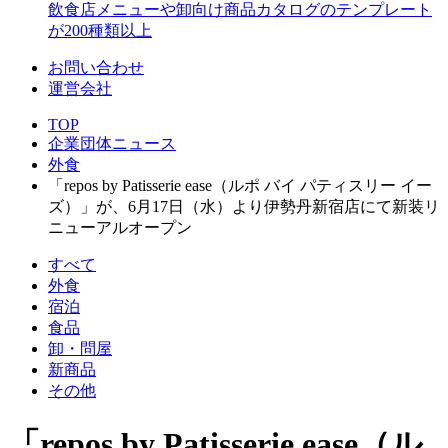
飲食店メニューや卸向け商品カタログのテンプレート
が200種類以上
お問い合わせ
運営会社
TOP
企業団体ニュース
外食
「repos by Patisserie ease（ルポ バイ パティスリー イー
ズ）」が、6月17日（水）より伊勢丹新宿店にて新装リ
ニューアルオープン
すべて
外食
宿泊
食品
卸・問屋
新商品
その他
「repos by Patisserie ease（ル