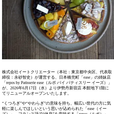
株式会社イートクリエーター（本社：東京都中央区、代表取
締役：永砂智史）が運営する、日本橋兜町「ease」の姉妹店
「repos by Patisserie ease（ルポ バイ パティスリー イーズ）」
が、2026年6月17日（水）より伊勢丹新宿店 本館地下1階に
てリニューアルオープンいたします。
“くつろぎ”や“やわらぎ”の意味を持ち、幅広い世代の方に気
軽に楽しんでほしいという思いが込められた「ease（イー
ズ）」。フランス語で“休息”を意味する「repos（ルポ）」。