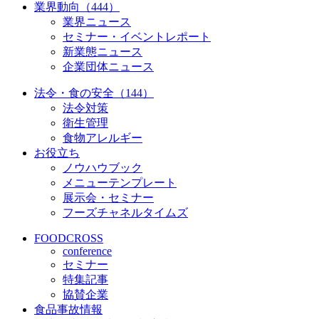
業界動向（444）
業界ニュース
セミナー・イベントレポート
新業態ニュース
企業団体ニュース
法令・食の安全（144）
法令対策
衛生管理
食物アレルギー
お役立ち
ノウハウブック
メニューテンプレート
展示会・セミナー
フーズチャネルタイムズ
FOODCROSS
conference
セミナー
特集記事
協賛企業
食品事故情報