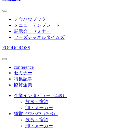
ノウハウブック
メニューテンプレート
展示会・セミナー
フーズチャネルタイムズ
FOODCROSS
conference
セミナー
特集記事
協賛企業
企業インタビュー（449）
飲食・宿泊
卸・メーカー
経営ノウハウ（203）
飲食・宿泊
卸・メーカー