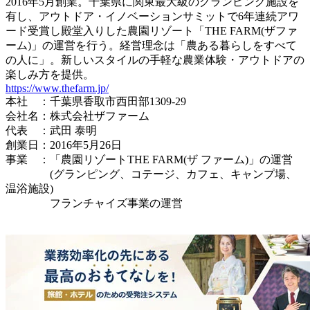
2016年5月創業。千葉県に関東最大級のグランピング施設を
有し、アウトドア・イノベーションサミットで6年連続アワ
ード受賞し殿堂入りした農園リゾート「THE FARM(ザファ
ーム)」の運営を行う。経営理念は「農ある暮らしをすべて
の人に」。新しいスタイルの手軽な農業体験・アウトドアの
楽しみ方を提供。
https://www.thefarm.jp/
本社 ：千葉県香取市西田部1309-29
会社名：株式会社ザファーム
代表 ：武田 泰明
創業日：2016年5月26日
事業 ：「農園リゾートTHE FARM(ザ ファーム)」の運営
(グランピング、コテージ、カフェ、キャンプ場、
温浴施設)
フランチャイズ事業の運営