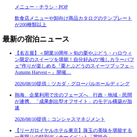
メニュー・チラシ・POP
飲食店メニューや卸向け商品カタログのテンプレート
が200種類以上
最新の宿泊ニュース
【名古屋】＜開業10周年＞旬の栗やぶどう・ハロウィ
ン限定のスイーツを堪能！自分好みの“推しカラーパフ
ェ”作りが楽しめる『栗とぶどうのスイーツブッフェ～
Autumn Harvest～』開催…
2026/08/10
提供：ツカダ・グローバルホールディング
熱海、企業利用で次のフェーズへ 行政・地域・民間
が連携、「成果創出型オフサイト」のモデル構築が加
速
2026/08/10
提供：コンシャスマネジメント
【リーガロイヤルホテル東京】珠玉の美味を堪能する
一夜限りの特別ディナーイベント「賞味会」