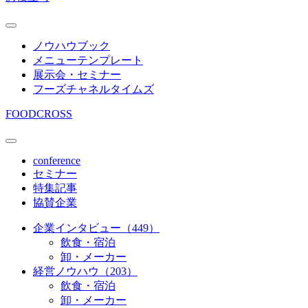
ノウハウブック
メニューテンプレート
展示会・セミナー
フーズチャネルタイムズ
FOODCROSS
conference
セミナー
特集記事
協賛企業
企業インタビュー（449）
飲食・宿泊
卸・メーカー
経営ノウハウ（203）
飲食・宿泊
卸・メーカー