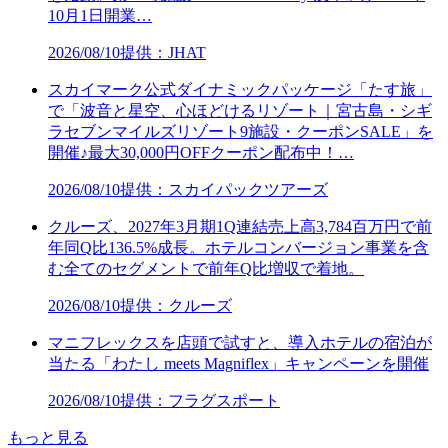
10月1日開業…
2026/08/10
提供：JHAT
スカイマーク公式ダイナミックパッケージ「たす旅」
で「波音と星空、心ほどけるリゾート｜宮古島・シギ
ラセブンマイルズリゾート9施設・クーポンSALE」を
開催♪最大30,000円OFFクーポン配布中！…
2026/08/10
提供：スカイパックツアーズ
クルーズ、2027年3月期1Q連結売上高3,784百万円で前
年同Q比136.5%成長。ホテルコンバージョン事業を含
む全てのセグメントで前年Q比増収で着地。
2026/08/10
提供：クルーズ
マニフレックスを店頭で試すと、導入ホテルの宿泊が
当たる「わたし meets Magniflex」キャンペーンを開催
2026/08/10
提供：フラグスポート
もっと見る