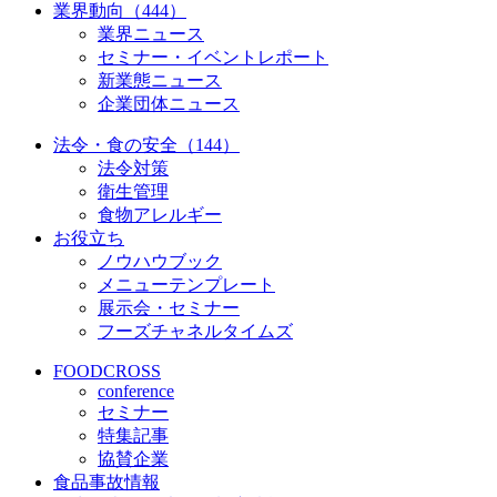
業界動向（444）
業界ニュース
セミナー・イベントレポート
新業態ニュース
企業団体ニュース
法令・食の安全（144）
法令対策
衛生管理
食物アレルギー
お役立ち
ノウハウブック
メニューテンプレート
展示会・セミナー
フーズチャネルタイムズ
FOODCROSS
conference
セミナー
特集記事
協賛企業
食品事故情報