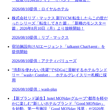
2026/08/10
提供：ロイヤルホテル
株式会社リブ・マックス 新TVCM 転生したらこの世だ
ったシリーズ「転生してきた篇」「新種のモンスター
篇」2026年8月10日（月）より放映開始！
2026/08/10
提供：リブ・マックス
宿泊施設向けAIエージェント「talkappi ChatAgent」を
提供開始
2026/08/10
提供：アクティバリューズ
”洗剤を使わない洗濯”でSDGsに貢献するホテルランド
リー「wash+ Comfort」 ホテルグレイスリー札幌に採
用
2026/08/10
提供：wash-plus
【新ブランド誕生】hotel MONdayグループ“都市を軽や
かに楽しむ”新しいホテルブランド『Good MONday』
を始動。第一号施設「Good MONday 浅草」が2026年