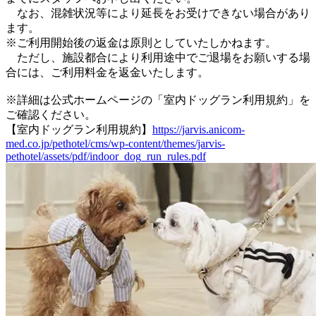
なお、混雑状況等により延長をお受けできない場合があり
ます。
※ご利用開始後の返金は原則としていたしかねます。
ただし、施設都合により利用途中でご退場をお願いする場
合には、ご利用料金を返金いたします。
※詳細は公式ホームページの「室内ドッグラン利用規約」を
ご確認ください。
【室内ドッグラン利用規約】
https://jarvis.anicom-
med.co.jp/pethotel/cms/wp-content/themes/jarvis-
pethotel/assets/pdf/indoor_dog_run_rules.pdf