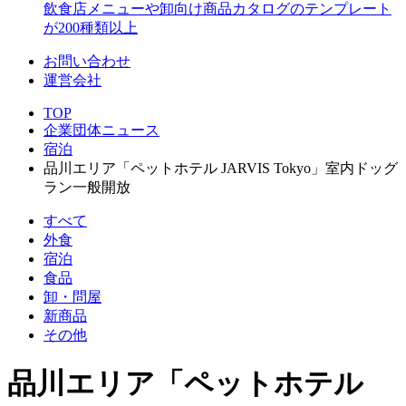
飲食店メニューや卸向け商品カタログのテンプレート
が200種類以上
お問い合わせ
運営会社
TOP
企業団体ニュース
宿泊
品川エリア「ペットホテル JARVIS Tokyo」室内ドッグ
ラン一般開放
すべて
外食
宿泊
食品
卸・問屋
新商品
その他
品川エリア「ペットホテル