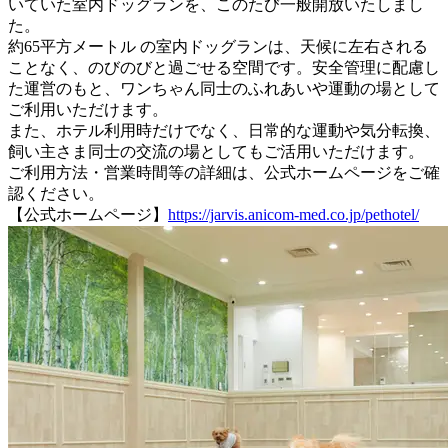
いていた室内ドッグランを、このたび一般開放いたしまし
た。
約65平方メートル の室内ドッグランは、天候に左右される
ことなく、のびのびと過ごせる空間です。安全管理に配慮し
た運営のもと、ワンちゃん同士のふれあいや運動の場として
ご利用いただけます。
また、ホテル利用時だけでなく、日常的な運動や気分転換、
飼い主さま同士の交流の場としてもご活用いただけます。
ご利用方法・営業時間等の詳細は、公式ホームページをご確
認ください。
【公式ホームページ】
https://jarvis.anicom-med.co.jp/pethotel/