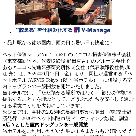
～品川駅から徒歩圏内、雨の日も暑い日も快適に～
ペット保険シェアNo.１（※）のアニコム損害保険株式会社
（東京都新宿区、代表取締役 野田真吾）のグループ会社で
あるアニコム先進医療研究所株式会社（代表取締役社長 堀
江 亮）は、2026年6月12日（金）より、同社が運営する「ペ
ットホテル JARVIS Tokyo（以下 当ホテル）」に併設する室
内ドッグランの一般開放を開始いたしました。
当ホテルでは、「ただ預かる場所ではなく、“歓びの体験”を
提供すること」を理念として、どうぶつたちが安心して過ご
せる環境づくりを大切にしています。
※シェアは、各社の2025年の契約件数から算出。(株)富士経
済発行「2026年ペット関連市場マーケティング総覧」調査
■広々とした室内ドッグランを一般開放
当ホテルをご利用いただいた飼い主さまからもご好評いただ