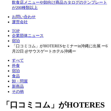
飲食店メニューや卸向け商品カタログのテンプレート
が200種類以上
お問い合わせ
運営会社
TOP
企業団体ニュース
宿泊
「口コミコム」がHOTERESセミナーin沖縄に出展 ー6
月22日 @サウスゲートホテル沖縄ー
すべて
外食
宿泊
食品
卸・問屋
新商品
その他
「口コミコム」がHOTERES