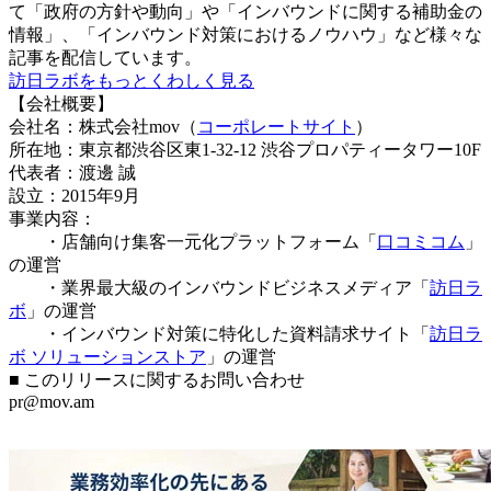
て「政府の方針や動向」や「インバウンドに関する補助金の
情報」、「インバウンド対策におけるノウハウ」など様々な
記事を配信しています。
訪日ラボをもっとくわしく見る
【会社概要】
会社名：株式会社mov（
コーポレートサイト
）
所在地：東京都渋谷区東1-32-12 渋谷プロパティータワー10F
代表者：渡邊 誠
設立：2015年9月
事業内容：
・店舗向け集客一元化プラットフォーム「
口コミコム
」
の運営
・業界最大級のインバウンドビジネスメディア「
訪日ラ
ボ
」の運営
・インバウンド対策に特化した資料請求サイト「
訪日ラ
ボ ソリューションストア
」の運営
■ このリリースに関するお問い合わせ
pr@mov.am