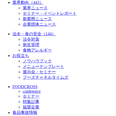
業界動向（443）
業界ニュース
セミナー・イベントレポート
新業態ニュース
企業団体ニュース
法令・食の安全（144）
法令対策
衛生管理
食物アレルギー
お役立ち
ノウハウブック
メニューテンプレート
展示会・セミナー
フーズチャネルタイムズ
FOODCROSS
conference
セミナー
特集記事
協賛企業
食品事故情報