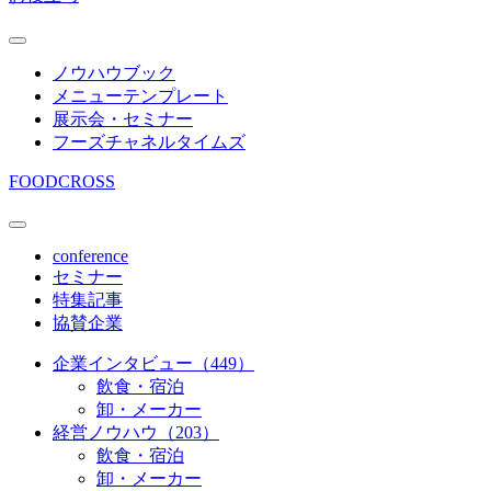
ノウハウブック
メニューテンプレート
展示会・セミナー
フーズチャネルタイムズ
FOODCROSS
conference
セミナー
特集記事
協賛企業
企業インタビュー（449）
飲食・宿泊
卸・メーカー
経営ノウハウ（203）
飲食・宿泊
卸・メーカー