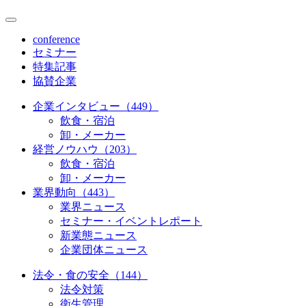
conference
セミナー
特集記事
協賛企業
企業インタビュー（449）
飲食・宿泊
卸・メーカー
経営ノウハウ（203）
飲食・宿泊
卸・メーカー
業界動向（443）
業界ニュース
セミナー・イベントレポート
新業態ニュース
企業団体ニュース
法令・食の安全（144）
法令対策
衛生管理