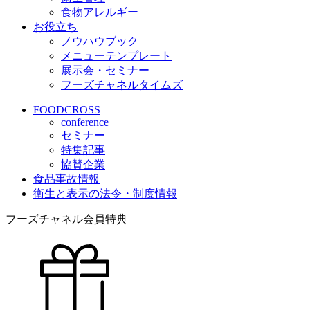
食物アレルギー
お役立ち
ノウハウブック
メニューテンプレート
展示会・セミナー
フーズチャネルタイムズ
FOODCROSS
conference
セミナー
特集記事
協賛企業
食品事故情報
衛生と表示の法令・制度情報
フーズチャネル会員特典