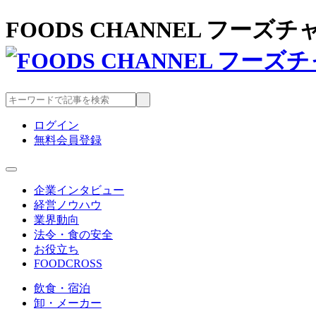
FOODS CHANNEL フー
ログイン
無料会員登録
企業インタビュー
経営ノウハウ
業界動向
法令・食の安全
お役立ち
FOODCROSS
飲食・宿泊
卸・メーカー