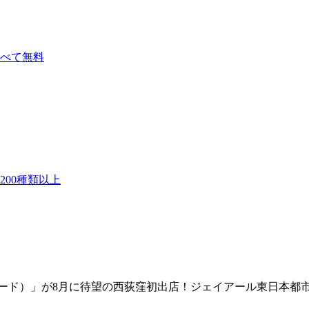
べて無料
00種類以上
アード）」が8月に待望の西荻窪初出店！ジェイアール東日本都