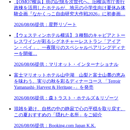
【OMO7横浜】街の記憶を次世代へ。旧横浜市庁舎行
政棟を活用したホテルが、地元の小学生向け夏休み体
験企画『なかくっこ自由研究大作戦2026』に初参画…
2026/08/06
提供：星野リゾート
【ウェスティンホテル横浜】３種類のキャビアとトー
レスワインが彩るシグネチャーレストラン「アイア
ン・ベイ」、一夜限りのスペシャルペアリングディナ
ーを開催…
2026/08/06
提供：マリオット・インターナショナル
富士マリオットホテル山中湖 山梨と富士山麓の恵み
を味わう、実りの秋を彩るディナーコース 「Terroir
Yamanashi- Harvest & Heritage -」を発売
2026/08/06
提供：森トラスト・ホテルズ＆リゾーツ
混雑を避け、自然の中の静寂で心の平穏を取り戻す、
この夏おすすめの「隠れた名所」をご紹介
2026/08/06
提供：Booking.com Japan K.K.