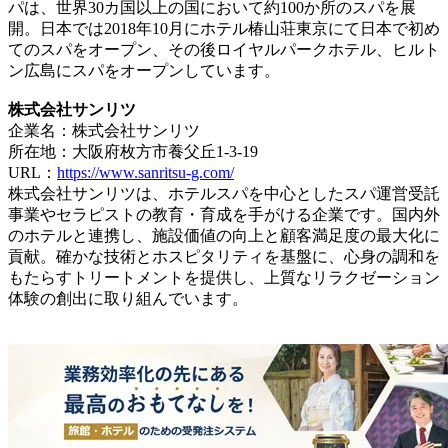
パは、世界30カ国以上の国において約100か所のスパを展
開。日本では2018年10月にホテル椿山荘東京にて日本で初め
てのスパをオープン、その後ロイヤルパークホテル、ヒルト
ン広島にスパをオープンしています。
株式会社サンリツ
企業名：株式会社サンリツ
所在地：大阪府枚方市養父丘1-3-19
URL：
https://www.sanritsu-g.com/
株式会社サンリツは、ホテルスパを中心としたスパ運営受託
事業やセラピストの教育・育成を手がける企業です。国内外
のホテルと連携し、施設価値の向上と顧客満足度の最大化に
貢献。確かな技術とホスピタリティを基盤に、心身の調和を
もたらすトリートメントを提供し、上質なリラクゼーション
体験の創出に取り組んでいます。