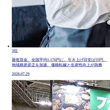
3位
最低賃金、全国平均1,176円に。引き上げ目安は55円。
地域格差是正を加速、価格転嫁と生産性向上が急務
2026.07.29