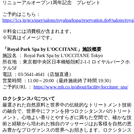
リニューアルオープン1周年記念 プレゼント
ご予約はこちら：
https://1cs.jp/gcs/user/salons/royalparkspa/reservation.do#/salons/roya
※料金には消費税が含まれます。
※写真はイメージです。
「Royal Park Spa by L'OCCITANE」施設概要
施設名 ： Royal Park Spa by L’OCCITANE Tokyo
所在地 ：東京都中央区日本橋蛎殻町2-1-1 ロイヤルパークホ
テル5F
電話 ：03-5641-4641（店舗直通）
営業時間 ：11:00～20:00（最終施術終了時間 19:30）
ご予約URL ：
https://www.rph.co.jp/about/facility/loccitane_spa/
ロクシタンスパについて
厳選された自然原料と世界中の伝統的なトリートメント技術
の融合で、世界中にファンを持つロクシタンスパのトリート
メント。心地よい香りとやすらぎに満ちた空間で、確かな技
術と経験から培われた独自のマッサージはお客様を自然の恵
み豊かなプロヴァンスの世界へお招きします。ロクシタンス