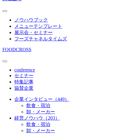
ノウハウブック
メニューテンプレート
展示会・セミナー
フーズチャネルタイムズ
FOODCROSS
conference
セミナー
特集記事
協賛企業
企業インタビュー（449）
飲食・宿泊
卸・メーカー
経営ノウハウ（203）
飲食・宿泊
卸・メーカー