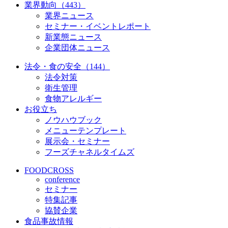
業界動向（443）
業界ニュース
セミナー・イベントレポート
新業態ニュース
企業団体ニュース
法令・食の安全（144）
法令対策
衛生管理
食物アレルギー
お役立ち
ノウハウブック
メニューテンプレート
展示会・セミナー
フーズチャネルタイムズ
FOODCROSS
conference
セミナー
特集記事
協賛企業
食品事故情報