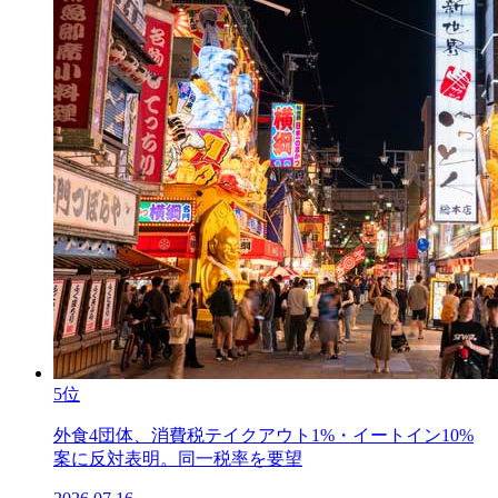
5位
外食4団体、消費税テイクアウト1%・イートイン10%
案に反対表明。同一税率を要望