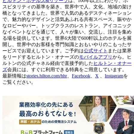
ヒルトン・ホテルズ&リゾーツ
は、100年以上にわたり、ホ
スピタリティの基準を築き、世界中で人、文化、地域の架け
橋となってきました。世界で人気のあるデスティネーション
で、魅力的なデザインと活気あふれる共有スペース、賑やか
なロビーやバー、トップクラスのレストラン、アイコニック
なイベントなどを通じて、人々が集い、交流し、注目を集め
る場を提供しています。世界6大陸で600軒以上のホテルを展
開し、世界中のお客様を専門知識とおもいやりのこもったサ
ービスでお迎えしています。ご予約は
公式サイト
または業界
をリードするヒルトン・オナーズの
モバイルアプリ
から。ヒ
ルトンの公式チャネル経由で直接予約した
ヒルトン・オナー
ズ
会員には、すぐに利用できる特典をご用意しています。
最新情報は
stories.hilton.com/hhr
、
Facebook
、
X
、
Instagram
を
ご覧ください。