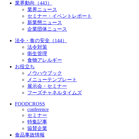
業界動向（443）
業界ニュース
セミナー・イベントレポート
新業態ニュース
企業団体ニュース
法令・食の安全（144）
法令対策
衛生管理
食物アレルギー
お役立ち
ノウハウブック
メニューテンプレート
展示会・セミナー
フーズチャネルタイムズ
FOODCROSS
conference
セミナー
特集記事
協賛企業
食品事故情報