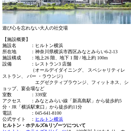
遊び心を忘れない大人の社交場
【施設概要】
施設名 ：ヒルトン横浜
所在地 ：神奈川県横浜市西区みなとみらい6-2-13
施設構成 ：地上26 階、地下 1 階 / 地上約 100m
設備 ：レストラン3 店舗
（オールデイダイニング、 スペシャリティレ
ストラン、 バー ・ラウンジ）
エグゼクティブラウンジ、フィットネス、シ
ョップ、宴会場など
室数 ：339室
アクセス ：みなとみらい線「新高島駅」から徒歩約5
分・JR「横浜駅東口」から徒歩約11分
電話 ：045‐641‐8100
公式サイト ：
ヒルトン横浜
ヒルトン・ホテルズ&リゾーツについて