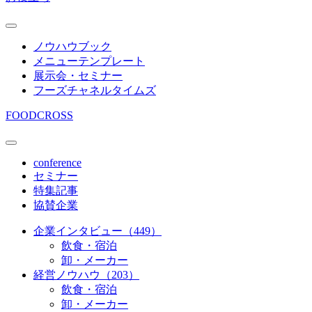
ノウハウブック
メニューテンプレート
展示会・セミナー
フーズチャネルタイムズ
FOODCROSS
conference
セミナー
特集記事
協賛企業
企業インタビュー（449）
飲食・宿泊
卸・メーカー
経営ノウハウ（203）
飲食・宿泊
卸・メーカー