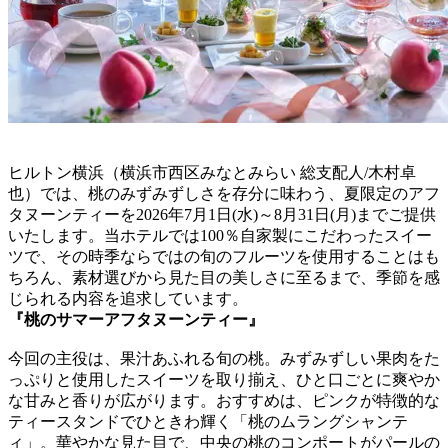
ヒルトン横浜（横浜市西区みなとみらい 総支配人/木村卓
也）では、桃のみずみずしさを存分に味わう、夏限定のアフ
タヌーンティーを2026年7月1日(水)～8月31日(月)までご提供
いたします。当ホテルでは100％自家製にこだわったスイー
ツで、その時季ならではの旬のフルーツを使用することはも
ちろん、素材選びから見た目の美しさに至るまで、季節を感
じられる内容を追求しています。
『桃のサマーアフタヌーンティー』
今回の主役は、果汁あふれる旬の桃。みずみずしい果肉をた
っぷりと使用したスイーツを取り揃え、ひと口ごとに爽やか
な甘みと香りが広がります。おすすめは、ピンクが特徴的な
ティースタンドでひときわ輝く「桃のムラングシャンテ
ィ」。華やかな見た目で、中央の桃のコンポートがパールの