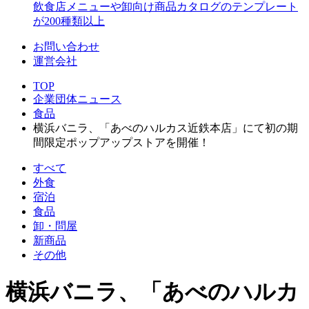
飲食店メニューや卸向け商品カタログのテンプレート
が200種類以上
お問い合わせ
運営会社
TOP
企業団体ニュース
食品
横浜バニラ、「あべのハルカス近鉄本店」にて初の期
間限定ポップアップストアを開催！
すべて
外食
宿泊
食品
卸・問屋
新商品
その他
横浜バニラ、「あべのハルカ