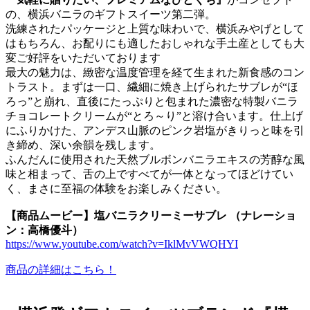
の、横浜バニラのギフトスイーツ第二弾。
洗練されたパッケージと上質な味わいで、横浜みやげとして
はもちろん、お配りにも適したおしゃれな手土産としても大
変ご好評をいただいております
最大の魅力は、緻密な温度管理を経て生まれた新食感のコン
トラスト。まずは一口、繊細に焼き上げられたサブレが“ほ
ろっ”と崩れ、直後にたっぷりと包まれた濃密な特製バニラ
チョコレートクリームが“とろ～り”と溶け合います。仕上げ
にふりかけた、アンデス山脈のピンク岩塩がきりっと味を引
き締め、深い余韻を残します。
ふんだんに使用された天然ブルボンバニラエキスの芳醇な風
味と相まって、舌の上ですべてが一体となってほどけてい
く、まさに至福の体験をお楽しみください。
【商品ムービー】塩バニラクリーミーサブレ （ナレーショ
ン：高橋優斗）
https://www.youtube.com/watch?v=IklMvVWQHYI
商品の詳細はこちら！