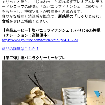
ゃりっ」と感と、「じゅわっ」と溢れ出すプレミアムレモネ
ードシロップの酸味が「塩バニラフィナンシェ」に軽やかさ
をもたらし、檸檬ソルトが後味を引き締めます。
爽やかな酸味と清涼感が際立つ、
新感覚の「しゃりじゅわ」
食感
をぜひご堪能ください。
【商品ムービー】塩バニラフィナンシェ しゃりじゅわ檸檬
（ナレーション：高橋優斗）
https://www.youtube.com/watch?v=ihFp841U55M
商品の詳細はこちら！
【第二弾】塩バニラクリーミーサブレ