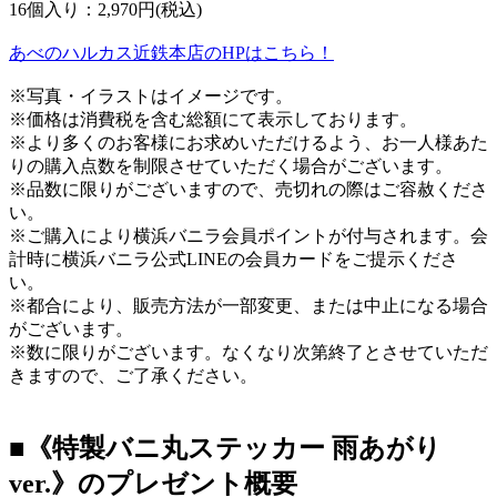
16個入り：2,970円(税込)
あべのハルカス近鉄本店のHPはこちら！
※写真・イラストはイメージです。
※価格は消費税を含む総額にて表示しております。
※より多くのお客様にお求めいただけるよう、お一人様あた
りの購入点数を制限させていただく場合がございます。
※品数に限りがございますので、売切れの際はご容赦くださ
い。
※ご購入により横浜バニラ会員ポイントが付与されます。会
計時に横浜バニラ公式LINEの会員カードをご提示くださ
い。
※都合により、販売方法が一部変更、または中止になる場合
がございます。
※数に限りがございます。なくなり次第終了とさせていただ
きますので、ご了承ください。
■《特製バニ丸ステッカー 雨あがり
ver.》のプレゼント概要