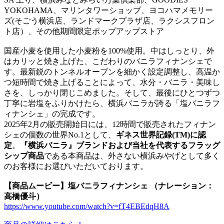
YOKOHAMA、マリンタワーショップ、ヨコハマメモリー
ズ(そごう横浜店、ランドマークプラザ店、ラクシスフロン
ト店）、その他期間限定ポップアップストア
国産小麦を使用した小麦粉を100%使用。中はしっとり、外
はカリッと焼き上げた、こだわりのバニラフィナンシェで
す。最新鋭のトンネルオーブンを細かく設定調整し、高温か
つ短時間で焼き上げることによって、水分・バニラ・美味し
さを、しっかり閉じこめました。そして、最後にひとつずつ
丁寧に岩塩をふりかけたら、横浜バニラが誇る「塩バニラフ
ィナンシェ」の完成です。
2025年2月の販売開始日には、12時間で販売されたフィナン
シェの個数の世界No.1として、
ギネス世界記録(TM)に認
定
。
『横浜バニラ』ブランドおよび当社を代表するフラッグ
シップ商品
である本商品は、外さない横浜みやげとして多く
のお客様にお選びいただいております。
【商品ムービー】塩バニラフィナンシェ （ナレーション：
高橋優斗）
https://www.youtube.com/watch?v=fT4EBEdqH8A