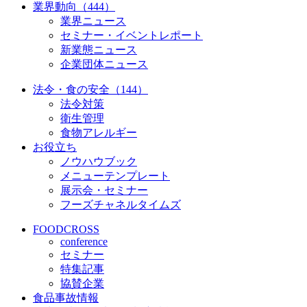
業界動向（444）
業界ニュース
セミナー・イベントレポート
新業態ニュース
企業団体ニュース
法令・食の安全（144）
法令対策
衛生管理
食物アレルギー
お役立ち
ノウハウブック
メニューテンプレート
展示会・セミナー
フーズチャネルタイムズ
FOODCROSS
conference
セミナー
特集記事
協賛企業
食品事故情報