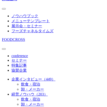
ノウハウブック
メニューテンプレート
展示会・セミナー
フーズチャネルタイムズ
FOODCROSS
conference
セミナー
特集記事
協賛企業
企業インタビュー（449）
飲食・宿泊
卸・メーカー
経営ノウハウ（203）
飲食・宿泊
卸・メーカー