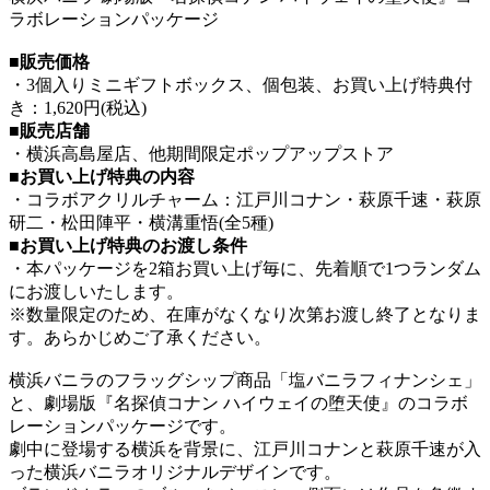
ラボレーションパッケージ
■販売価格
・3個入りミニギフトボックス、個包装、お買い上げ特典付
き：1,620円(税込)
■販売店舗
・横浜高島屋店、他期間限定ポップアップストア
■お買い上げ特典の内容
・コラボアクリルチャーム：江戸川コナン・萩原千速・萩原
研二・松田陣平・横溝重悟(全5種)
■お買い上げ特典のお渡し条件
・本パッケージを2箱お買い上げ毎に、先着順で1つランダム
にお渡しいたします。
※数量限定のため、在庫がなくなり次第お渡し終了となりま
す。あらかじめご了承ください。
横浜バニラのフラッグシップ商品「塩バニラフィナンシェ」
と、劇場版『名探偵コナン ハイウェイの堕天使』のコラボ
レーションパッケージです。
劇中に登場する横浜を背景に、江戸川コナンと萩原千速が入
った横浜バニラオリジナルデザインです。