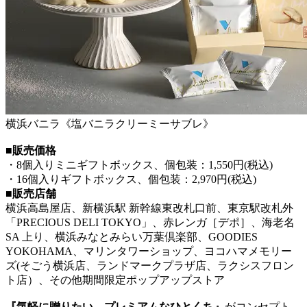
横浜バニラ《塩バニラクリーミーサブレ》
■販売価格
・8個入りミニギフトボックス、個包装：1,550円(税込)
・16個入りギフトボックス、個包装：2,970円(税込)
■販売店舗
横浜高島屋店、新横浜駅 新幹線東改札口前、東京駅改札外
「PRECIOUS DELI TOKYO」、赤レンガ［デポ］、海老名
SA 上り、横浜みなとみらい万葉倶楽部、GOODIES
YOKOHAMA、マリンタワーショップ、ヨコハマメモリー
ズ(そごう横浜店、ランドマークプラザ店、ラクシスフロン
ト店）、その他期間限定ポップアップストア
『気軽に贈りたい、プレミアムなひとくち』
がコンセプト