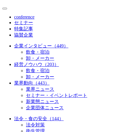
conference
セミナー
特集記事
協賛企業
企業インタビュー（449）
飲食・宿泊
卸・メーカー
経営ノウハウ（203）
飲食・宿泊
卸・メーカー
業界動向（443）
業界ニュース
セミナー・イベントレポート
新業態ニュース
企業団体ニュース
法令・食の安全（144）
法令対策
衛生管理