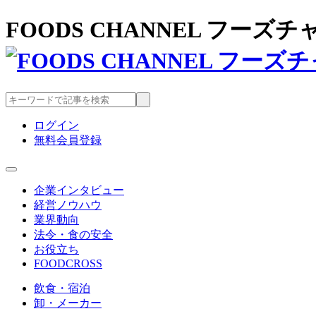
FOODS CHANNEL フー
ログイン
無料会員登録
企業インタビュー
経営ノウハウ
業界動向
法令・食の安全
お役立ち
FOODCROSS
飲食・宿泊
卸・メーカー