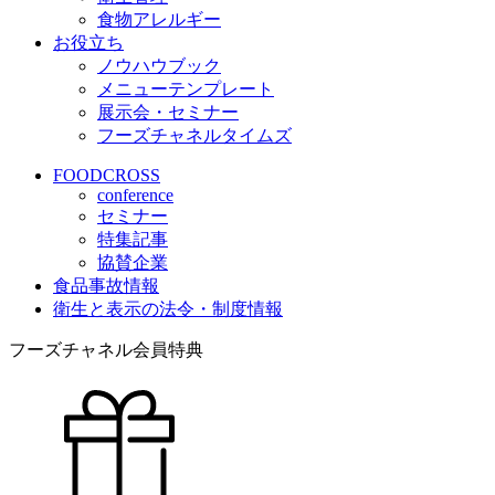
食物アレルギー
お役立ち
ノウハウブック
メニューテンプレート
展示会・セミナー
フーズチャネルタイムズ
FOODCROSS
conference
セミナー
特集記事
協賛企業
食品事故情報
衛生と表示の法令・制度情報
フーズチャネル会員特典