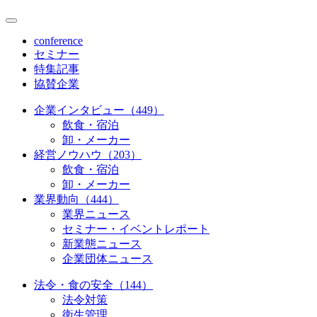
conference
セミナー
特集記事
協賛企業
企業インタビュー（449）
飲食・宿泊
卸・メーカー
経営ノウハウ（203）
飲食・宿泊
卸・メーカー
業界動向（444）
業界ニュース
セミナー・イベントレポート
新業態ニュース
企業団体ニュース
法令・食の安全（144）
法令対策
衛生管理