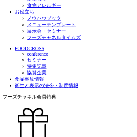
食物アレルギー
お役立ち
ノウハウブック
メニューテンプレート
展示会・セミナー
フーズチャネルタイムズ
FOODCROSS
conference
セミナー
特集記事
協賛企業
食品事故情報
衛生と表示の法令・制度情報
フーズチャネル会員特典