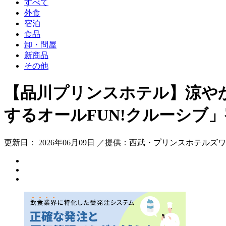
すべて
外食
宿泊
食品
卸・問屋
新商品
その他
【品川プリンスホテル】涼や
するオールFUN!クルーシブ
更新日： 2026年06月09日 ／提供：西武・プリンスホテルズ