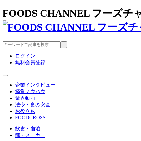
FOODS CHANNEL フー
ログイン
無料会員登録
企業インタビュー
経営ノウハウ
業界動向
法令・食の安全
お役立ち
FOODCROSS
飲食・宿泊
卸・メーカー