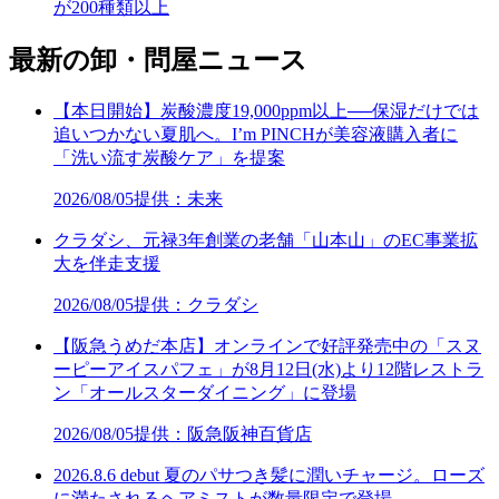
が200種類以上
最新の卸・問屋ニュース
【本日開始】炭酸濃度19,000ppm以上──保湿だけでは
追いつかない夏肌へ。I’m PINCHが美容液購入者に
「洗い流す炭酸ケア」を提案
2026/08/05
提供：未来
クラダシ、元禄3年創業の老舗「山本山」のEC事業拡
大を伴走支援
2026/08/05
提供：クラダシ
【阪急うめだ本店】オンラインで好評発売中の「スヌ
ーピーアイスパフェ」が8月12日(水)より12階レストラ
ン「オールスターダイニング」に登場
2026/08/05
提供：阪急阪神百貨店
2026.8.6 debut 夏のパサつき髪に潤いチャージ。ローズ
に満たされるヘアミストが数量限定で登場。