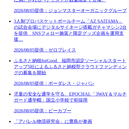
2026/08/05
提供：ジョンマスターオーガニックグループ
3人制プロバスケットボールチーム「AZ SAITAMA」
の試合会場にデジタルサイネージ搭載ガチャマシン2台
を提供 SNSフォロー施策と限定グッズ企画を運用支
援…
2026/08/05
提供：ゼロプレイス
ふるさと納税forGood、福岡市認定ソーシャルスタート
アップ5社によるふるさと納税型クラウドファンディン
グの募集を開始
2026/08/05
提供：ボーダレス・ジャパン
児童の安全な通学を守る、EPOCHAL「3WAY＆マルチ
ガード通学帽」国立小学校で初採用
2026/08/05
提供：ピーカブー
「アパレル物流研究会」に豊島が参画