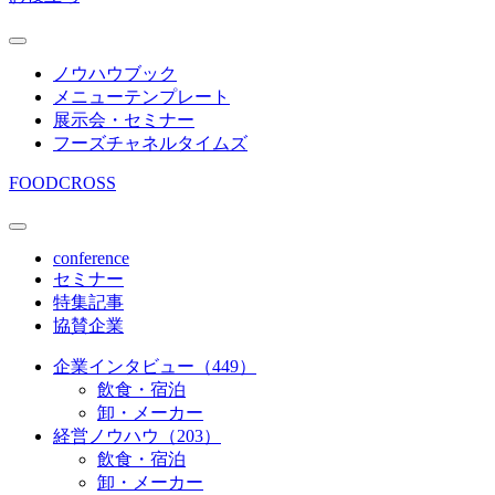
ノウハウブック
メニューテンプレート
展示会・セミナー
フーズチャネルタイムズ
FOODCROSS
conference
セミナー
特集記事
協賛企業
企業インタビュー（449）
飲食・宿泊
卸・メーカー
経営ノウハウ（203）
飲食・宿泊
卸・メーカー