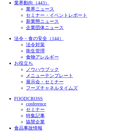
業界動向（443）
業界ニュース
セミナー・イベントレポート
新業態ニュース
企業団体ニュース
法令・食の安全（144）
法令対策
衛生管理
食物アレルギー
お役立ち
ノウハウブック
メニューテンプレート
展示会・セミナー
フーズチャネルタイムズ
FOODCROSS
conference
セミナー
特集記事
協賛企業
食品事故情報