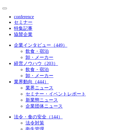
conference
セミナー
特集記事
協賛企業
企業インタビュー（449）
飲食・宿泊
卸・メーカー
経営ノウハウ（203）
飲食・宿泊
卸・メーカー
業界動向（444）
業界ニュース
セミナー・イベントレポート
新業態ニュース
企業団体ニュース
法令・食の安全（144）
法令対策
衛生管理