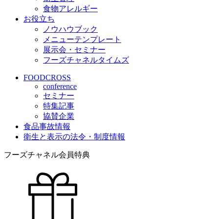
食物アレルギー
お役立ち
ノウハウブック
メニューテンプレート
展示会・セミナー
フーズチャネルタイムズ
FOODCROSS
conference
セミナー
特集記事
協賛企業
食品事故情報
衛生と表示の法令・制度情報
フーズチャネル会員特典