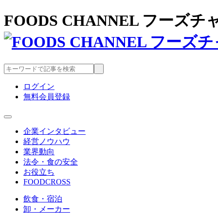
FOODS CHANNEL フー
ログイン
無料会員登録
企業インタビュー
経営ノウハウ
業界動向
法令・食の安全
お役立ち
FOODCROSS
飲食・宿泊
卸・メーカー