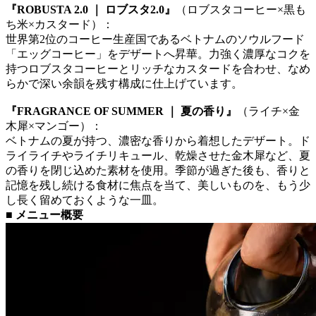
『ROBUSTA 2.0 ｜ ロブスタ2.0』
（ロブスタコーヒー×黒も
ち米×カスタード）：
世界第2位のコーヒー生産国であるベトナムのソウルフード
「エッグコーヒー」をデザートへ昇華。力強く濃厚なコクを
持つロブスタコーヒーとリッチなカスタードを合わせ、なめ
らかで深い余韻を残す構成に仕上げています。
『FRAGRANCE OF SUMMER ｜ 夏の香り』
（ライチ×金
木犀×マンゴー）：
ベトナムの夏が持つ、濃密な香りから着想したデザート。ド
ライライチやライチリキュール、乾燥させた金木犀など、夏
の香りを閉じ込めた素材を使用。季節が過ぎた後も、香りと
記憶を残し続ける食材に焦点を当て、美しいものを、もう少
し長く留めておくような一皿。
■ メニュー概要