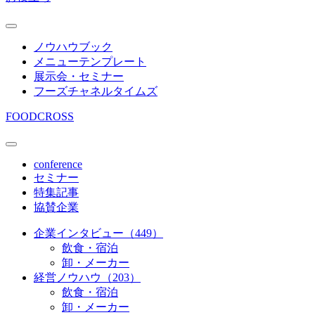
ノウハウブック
メニューテンプレート
展示会・セミナー
フーズチャネルタイムズ
FOODCROSS
conference
セミナー
特集記事
協賛企業
企業インタビュー（449）
飲食・宿泊
卸・メーカー
経営ノウハウ（203）
飲食・宿泊
卸・メーカー