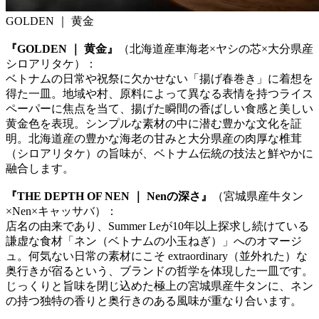
GOLDEN ｜ 黄金
『GOLDEN ｜ 黄金』
（北海道産車海老×ヤシの芯×大分県産
シロアリタケ）：
ベトナムの日常や祝祭に欠かせない「揚げ春巻き」に着想を
得た一皿。地域や村、原料によって異なる表情を持つライス
ペーパーに焦点を当て、揚げた瞬間の香ばしい食感と美しい
黄金色を表現。シンプルな素材の中に潜む豊かな文化を証
明。北海道産の豊かな海老の甘みと大分県産の肉厚な椎茸
（シロアリタケ）の旨味が、ベトナム伝統の技法と鮮やかに
融合します。
『THE DEPTH OF NEN ｜ Nenの深さ』
（宮城県産牛タン
×Nen×キャッサバ）：
店名の由来であり、Summer Leが10年以上探求し続けている
謙虚な食材「ネン（ベトナムの小玉ねぎ）」へのオマージ
ュ。何気ない日常の素材にこそ extraordinary（並外れた）な
奥行きが宿るという、ブランドの哲学を体現した一皿です。
じっくりと旨味を閉じ込めた極上の宮城県産牛タンに、ネン
の持つ独特の香りと奥行きのある風味が重なり合います。