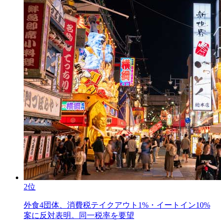
2位
外食4団体、消費税テイクアウト1%・イートイン10%
案に反対表明。同一税率を要望