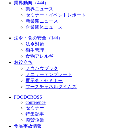
業界動向（444）
業界ニュース
セミナー・イベントレポート
新業態ニュース
企業団体ニュース
法令・食の安全（144）
法令対策
衛生管理
食物アレルギー
お役立ち
ノウハウブック
メニューテンプレート
展示会・セミナー
フーズチャネルタイムズ
FOODCROSS
conference
セミナー
特集記事
協賛企業
食品事故情報