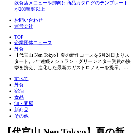
飲食店メニューや卸向け商品カタログのテンプレート
が200種類以上
お問い合わせ
運営会社
TOP
企業団体ニュース
外食
【代官山 Nen Tokyo】夏の新作コースを6月24日よりス
タート。3年連続ミシュラン・グリーンスター受賞の快
挙を携え、進化した最新のガストロノミーを提示。…
すべて
外食
宿泊
食品
卸・問屋
新商品
その他
【代官山 Nen Tokyo】夏の新