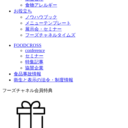
食物アレルギー
お役立ち
ノウハウブック
メニューテンプレート
展示会・セミナー
フーズチャネルタイムズ
FOODCROSS
conference
セミナー
特集記事
協賛企業
食品事故情報
衛生と表示の法令・制度情報
フーズチャネル会員特典