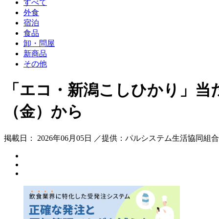
すべて
外食
宿泊
食品
卸・問屋
新商品
その他
「エコ・新潟こしひかり」当た
（金）から
掲載日： 2026年06月05日 ／提供：パルシステム生活協同組