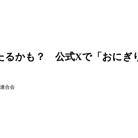
るかも？ 公式Xで「おにぎりg
合連合会