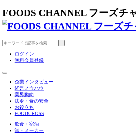
FOODS CHANNEL フー
ログイン
無料会員登録
企業インタビュー
経営ノウハウ
業界動向
法令・食の安全
お役立ち
FOODCROSS
飲食・宿泊
卸・メーカー