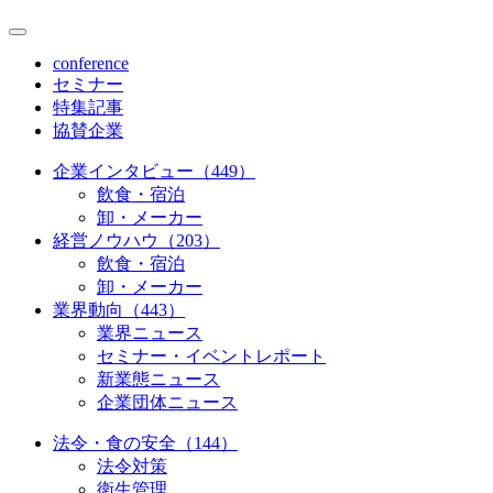
conference
セミナー
特集記事
協賛企業
企業インタビュー（449）
飲食・宿泊
卸・メーカー
経営ノウハウ（203）
飲食・宿泊
卸・メーカー
業界動向（443）
業界ニュース
セミナー・イベントレポート
新業態ニュース
企業団体ニュース
法令・食の安全（144）
法令対策
衛生管理