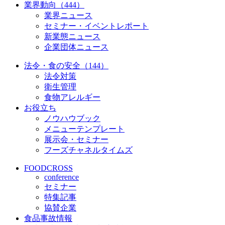
業界動向（444）
業界ニュース
セミナー・イベントレポート
新業態ニュース
企業団体ニュース
法令・食の安全（144）
法令対策
衛生管理
食物アレルギー
お役立ち
ノウハウブック
メニューテンプレート
展示会・セミナー
フーズチャネルタイムズ
FOODCROSS
conference
セミナー
特集記事
協賛企業
食品事故情報