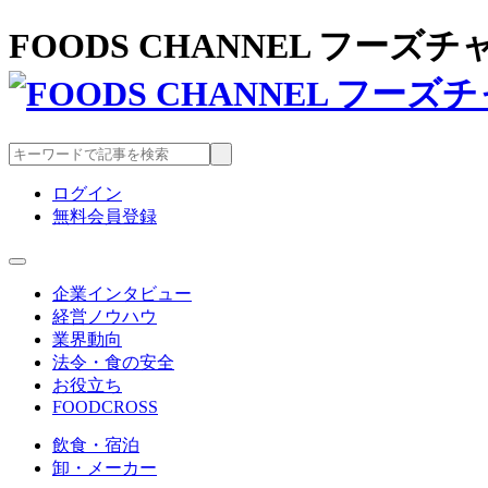
FOODS CHANNEL フー
ログイン
無料会員登録
企業インタビュー
経営ノウハウ
業界動向
法令・食の安全
お役立ち
FOODCROSS
飲食・宿泊
卸・メーカー