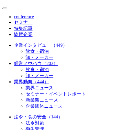
conference
セミナー
特集記事
協賛企業
企業インタビュー（449）
飲食・宿泊
卸・メーカー
経営ノウハウ（203）
飲食・宿泊
卸・メーカー
業界動向（444）
業界ニュース
セミナー・イベントレポート
新業態ニュース
企業団体ニュース
法令・食の安全（144）
法令対策
衛生管理