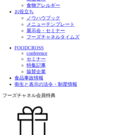
食物アレルギー
お役立ち
ノウハウブック
メニューテンプレート
展示会・セミナー
フーズチャネルタイムズ
FOODCROSS
conference
セミナー
特集記事
協賛企業
食品事故情報
衛生と表示の法令・制度情報
フーズチャネル会員特典