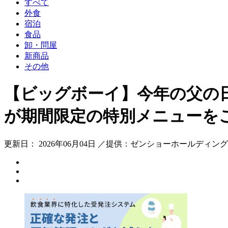
すべて
外食
宿泊
食品
卸・問屋
新商品
その他
【ビッグボーイ】今年の父の
が期間限定の特別メニューを
更新日： 2026年06月04日 ／提供：ゼンショーホールディン