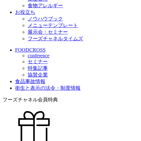
食物アレルギー
お役立ち
ノウハウブック
メニューテンプレート
展示会・セミナー
フーズチャネルタイムズ
FOODCROSS
conference
セミナー
特集記事
協賛企業
食品事故情報
衛生と表示の法令・制度情報
フーズチャネル会員特典