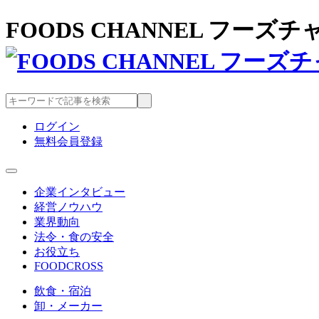
FOODS CHANNEL フー
ログイン
無料会員登録
企業インタビュー
経営ノウハウ
業界動向
法令・食の安全
お役立ち
FOODCROSS
飲食・宿泊
卸・メーカー