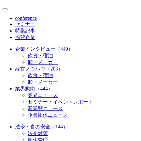
conference
セミナー
特集記事
協賛企業
企業インタビュー（449）
飲食・宿泊
卸・メーカー
経営ノウハウ（203）
飲食・宿泊
卸・メーカー
業界動向（444）
業界ニュース
セミナー・イベントレポート
新業態ニュース
企業団体ニュース
法令・食の安全（144）
法令対策
衛生管理