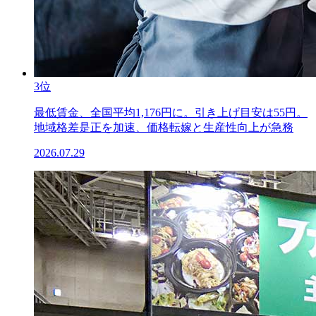
3位
最低賃金、全国平均1,176円に。引き上げ目安は55円。
地域格差是正を加速、価格転嫁と生産性向上が急務
2026.07.29