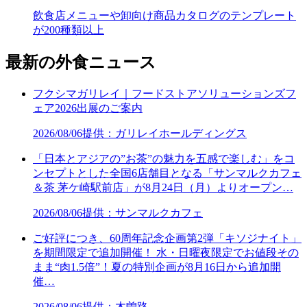
飲食店メニューや卸向け商品カタログのテンプレート
が200種類以上
最新の外食ニュース
フクシマガリレイ｜フードストアソリューションズフ
ェア2026出展のご案内
2026/08/06
提供：ガリレイホールディングス
「日本とアジアの”お茶”の魅力を五感で楽しむ」をコ
ンセプトとした全国6店舗目となる「サンマルクカフェ
＆茶 茅ケ崎駅前店」が8月24日（月）よりオープン…
2026/08/06
提供：サンマルクカフェ
ご好評につき、60周年記念企画第2弾「キソジナイト」
を期間限定で追加開催！ 水・日曜夜限定でお値段その
まま“肉1.5倍”！夏の特別企画が8月16日から追加開
催…
2026/08/06
提供：木曽路