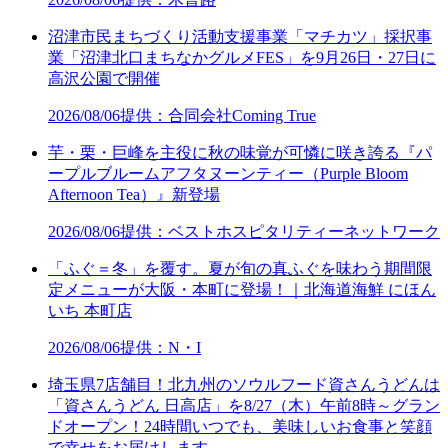
沼津市民まちづくり活動支援事業「マチカツ」採択事
業「沼津北口まちなかグルメFES」を9月26日・27日に
高沢公園で開催
2026/08/06
提供：合同会社Coming True
芋・栗・巨峰を主役に秋の味覚が可憐に咲き誇る『パ
ープルブルームアフタヌーンティー（Purple Bloom
Afternoon Tea）』新登場
2026/08/06
提供：ベストホスピタリティーネットワーク
「ふぐ＝冬」を覆す。夏が旬の真ふぐを味わう期間限
定メニューが大阪・本町に登場！｜北海道海鮮 にほん
いち 本町店
2026/08/06
提供：N・I
埼玉県7店舗目！北九州のソウルフード資さんうどんは
「資さんうどん 日高店」を8/27（木）午前8時～グラン
ドオープン！24時間いつでも、美味しいお食事と笑顔
で幸せをお届けします 。…