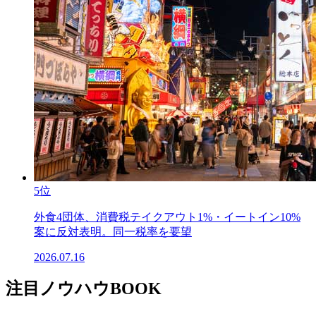
5位
外食4団体、消費税テイクアウト1%・イートイン10%
案に反対表明。同一税率を要望
2026.07.16
注目ノウハウBOOK