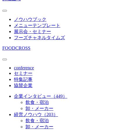
ノウハウブック
メニューテンプレート
展示会・セミナー
フーズチャネルタイムズ
FOODCROSS
conference
セミナー
特集記事
協賛企業
企業インタビュー（449）
飲食・宿泊
卸・メーカー
経営ノウハウ（203）
飲食・宿泊
卸・メーカー