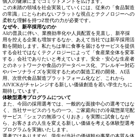
個人の健康にまでコミットメントを広げます。
この未踏の領域を社会実装していくには、従来の「食品製造
の常識」にとらわれないフラットな視点とテクノロジーへの
柔軟な理解を持つZ世代の力が必要です。
なぜ今、新卒採用なのか
AIの普及に伴い、業務効率化や人員配置を見直し、新卒採
用を控える企業も増加するなか、あえて当社では新卒採用活
動を開始します。私たちは単に食事を届けるサービスを提供
する会社ではなくテクノロジーによって「食産業全体を変革
する」会社でありたいと考えています。安全・安心な生産者
とのネットワークや食品のデータベース化、アレルギー対応
やパーソナライズを実現するための製造工程の開発、AI活
用、次世代食品製造プラットフォーム化など、これから
AIVICKがチャレンジする新しい価値創造を若い学生たちに
期待しています。
体験型選考プログラムについて
また、今回の採用選考では、一般的な面接中心の選考ではな
く、当社サービスのうちの一つ、ご家庭向けの冷蔵惣菜宅配
サービス「シェフの無添つくりおき」を実際に試食しなが
ら、お客さまの人生を変える新しい価値を考える体験型選考
プログラムを実施いたします。
選考ではありますが、学生が当社の価値観や事業の本質を体