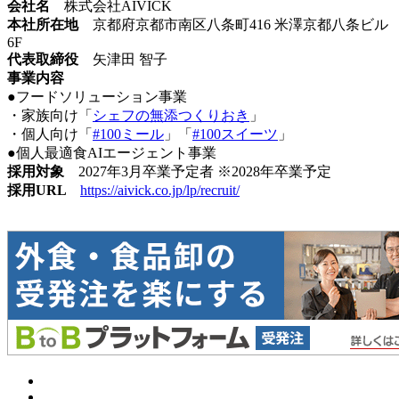
会社名
株式会社AIVICK
本社所在地
京都府京都市南区八条町416 米澤京都八条ビル
6F
代表取締役
矢津田 智子
事業内容
●フードソリューション事業
・家族向け「
シェフの無添つくりおき
」
・個人向け「
#100ミール
」「
#100スイーツ
」
●個人最適食AIエージェント事業
採用対象
2027年3月卒業予定者 ※2028年卒業予定
採用URL
https://aivick.co.jp/lp/recruit/