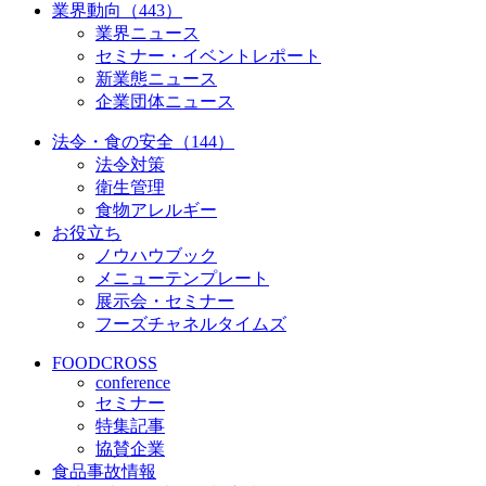
業界動向（443）
業界ニュース
セミナー・イベントレポート
新業態ニュース
企業団体ニュース
法令・食の安全（144）
法令対策
衛生管理
食物アレルギー
お役立ち
ノウハウブック
メニューテンプレート
展示会・セミナー
フーズチャネルタイムズ
FOODCROSS
conference
セミナー
特集記事
協賛企業
食品事故情報