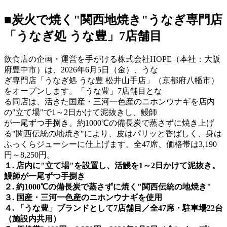
■炭火で焼く"関西地焼き"うなぎ専門店
「うなぎ処 うな豊」7店舗目
飲食店の企画・運営を手がける株式会社HOPE（本社：大阪
府豊中市）は、2026年6月5日（金）、うな
ぎ専門店「うなぎ処 うな豊 松井山手店」（京都府八幡市）
をオープンします。「うな豊」7店舗目とな
る同店は、活きた国産・三河一色産のニホンウナギを店内
の"立て場"で1～2日かけて泥抜きし、鰻師
が一尾ずつ手捌き。約1000℃の備長炭で蒸さずに焼き上げ
る"関西伝統の地焼き"により、皮はパリッと香ばしく、身は
ふっくらジューシーに仕上げます。全47席、価格帯は3,190
円～8,250円。
１. 店内に"立て場"を設置し、活鰻を1～2日かけて泥抜き。
鰻師が一尾ずつ手捌き
２. 約1000℃の備長炭で蒸さずに焼く"関西伝統の地焼き"
３. 国産・三河一色産のニホンウナギを使用
４. 「うな豊」ブランドとして7店舗目／全47席・駐車場22台
（施設内共用）