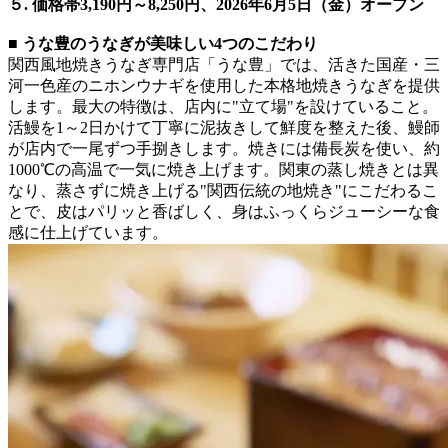
５. 価格帯3,190円～8,250円、2026年6月5日（金）オープン
■ うな豊のうなぎが美味しい4つのこだわり
関西風地焼きうなぎ専門店「うな豊」では、活きた国産・三
河一色産のニホンウナギを使用した本格地焼きうなぎを提供
します。最大の特徴は、店内に"立て場"を設けていること。
活鰻を1～2日かけて丁寧に泥抜きして鮮度を整えた後、鰻師
が店内で一尾ずつ手捌きします。焼きには備長炭を使い、約
1000℃の高温で一気に焼き上げます。関東の蒸し焼きとは異
なり、蒸さずに焼き上げる"関西伝統の地焼き"にこだわるこ
とで、皮はパリッと香ばしく、身はふっくらジューシーな食
感に仕上げています。