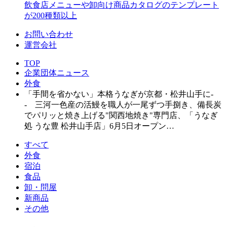
飲食店メニューや卸向け商品カタログのテンプレート
が200種類以上
お問い合わせ
運営会社
TOP
企業団体ニュース
外食
「手間を省かない」本格うなぎが京都・松井山手に-
- 三河一色産の活鰻を職人が一尾ずつ手捌き、備長炭
でパリッと焼き上げる"関西地焼き"専門店、「うなぎ
処 うな豊 松井山手店」6月5日オープン…
すべて
外食
宿泊
食品
卸・問屋
新商品
その他