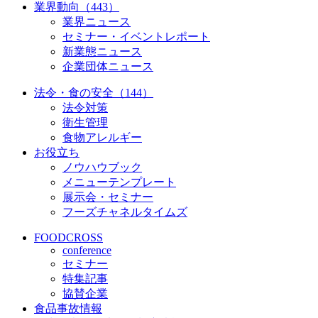
業界動向（443）
業界ニュース
セミナー・イベントレポート
新業態ニュース
企業団体ニュース
法令・食の安全（144）
法令対策
衛生管理
食物アレルギー
お役立ち
ノウハウブック
メニューテンプレート
展示会・セミナー
フーズチャネルタイムズ
FOODCROSS
conference
セミナー
特集記事
協賛企業
食品事故情報