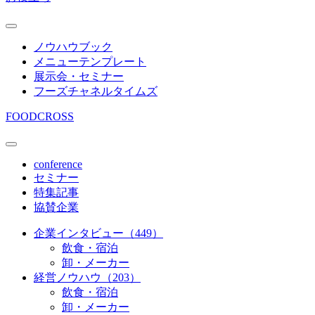
ノウハウブック
メニューテンプレート
展示会・セミナー
フーズチャネルタイムズ
FOODCROSS
conference
セミナー
特集記事
協賛企業
企業インタビュー（449）
飲食・宿泊
卸・メーカー
経営ノウハウ（203）
飲食・宿泊
卸・メーカー