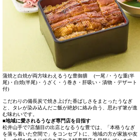
蒲焼と白焼が両方味わえるうな豊御膳 (一尾 /・うな重(半
尾)・白焼(半尾)・うざく・う巻き・肝吸い・漬物・デザート
付)
こだわりの備長炭で焼き上げた香ばしさをまとったうなぎ
と、タレが染み込んだご飯が絶妙に絡み合う、思わず箸が進
む味わいです。
■地域に愛されるうなぎ専門店を目指す
松井山手で7店舗目の出店となるうな豊では、「本格うなぎ
を落ち着いた空間で」をコンセプトに、地域の方が家族や友