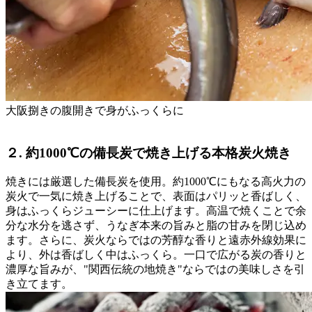
大阪捌きの腹開きで身がふっくらに
２. 約1000℃の備長炭で焼き上げる本格炭火焼き
焼きには厳選した備長炭を使用。約1000℃にもなる高火力の
炭火で一気に焼き上げることで、表面はパリッと香ばしく、
身はふっくらジューシーに仕上げます。高温で焼くことで余
分な水分を逃さず、うなぎ本来の旨みと脂の甘みを閉じ込め
ます。さらに、炭火ならではの芳醇な香りと遠赤外線効果に
より、外は香ばしく中はふっくら。一口で広がる炭の香りと
濃厚な旨みが、"関西伝統の地焼き"ならではの美味しさを引
き立てます。