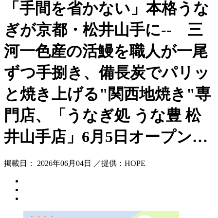
「手間を省かない」本格うな
ぎが京都・松井山手に-- 三
河一色産の活鰻を職人が一尾
ずつ手捌き、備長炭でパリッ
と焼き上げる"関西地焼き"専
門店、「うなぎ処 うな豊 松
井山手店」6月5日オープン…
掲載日： 2026年06月04日 ／提供：HOPE