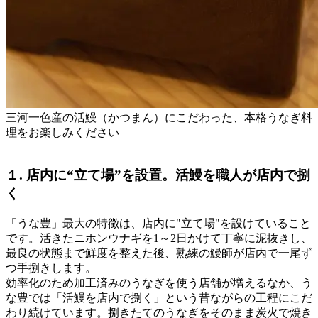
三河一色産の活鰻（かつまん）にこだわった、本格うなぎ料
理をお楽しみください
１. 店内に“立て場”を設置。活鰻を職人が店内で捌
く
「うな豊」最大の特徴は、店内に"立て場"を設けていること
です。活きたニホンウナギを1～2日かけて丁寧に泥抜きし、
最良の状態まで鮮度を整えた後、熟練の鰻師が店内で一尾ず
つ手捌きします。
効率化のため加工済みのうなぎを使う店舗が増えるなか、う
な豊では「活鰻を店内で捌く」という昔ながらの工程にこだ
わり続けています。捌きたてのうなぎをそのまま炭火で焼き