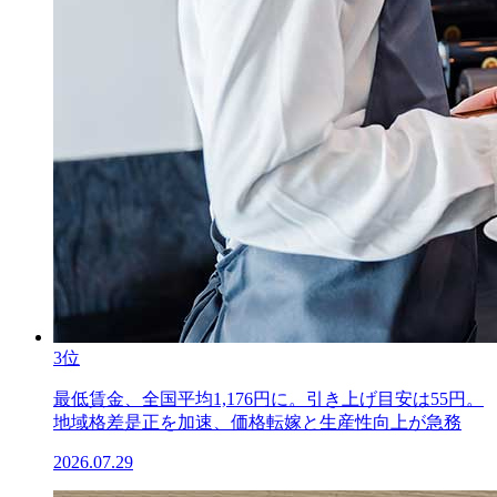
3位
最低賃金、全国平均1,176円に。引き上げ目安は55円。
地域格差是正を加速、価格転嫁と生産性向上が急務
2026.07.29