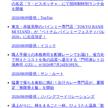
の名店「ラ・ビスボッチャ」にて招待制特別ランチ会
を開催
2026/08/09
提供：TonTon
東京・赤坂見附のバインミー専門店「TOKYO BANH
MI STAND」が『ベトナム バインミーフェスティバル
2026』に出店決定！
2026/08/09
提供：イコック
職人手握りの本格寿司を配膳レーンでお届け。省力化
で抑えたコストを魚の品質へ還元する『門司港レトロ
渦寿司 -UZU-』が2026年7月24日OPEN。
2026/08/09
提供：サン・ルート
猛暑で落ちる食欲に挑む！出汁カレー専門店が、夏限
定「無限替え飯」を開始
2026/08/09
提供：ジパングフードリレーションズ
湯上がりに、桃をまるごと一杯。ひょうたん温泉「飲