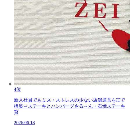
4位
新入社員でもミス・ストレスの少ない店舗運営をITで
構築～ステーキとハンバーグさる～ん・石焼ステーキ
贅
2026.06.18