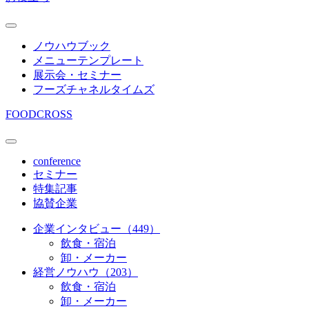
ノウハウブック
メニューテンプレート
展示会・セミナー
フーズチャネルタイムズ
FOODCROSS
conference
セミナー
特集記事
協賛企業
企業インタビュー（449）
飲食・宿泊
卸・メーカー
経営ノウハウ（203）
飲食・宿泊
卸・メーカー