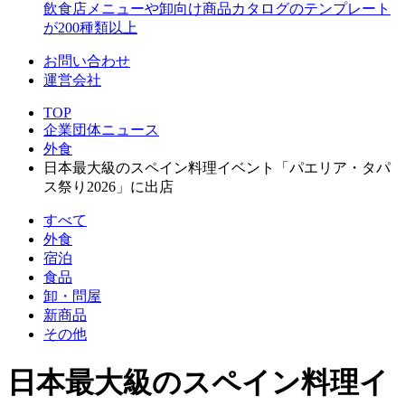
飲食店メニューや卸向け商品カタログのテンプレート
が200種類以上
お問い合わせ
運営会社
TOP
企業団体ニュース
外食
日本最大級のスペイン料理イベント「パエリア・タパ
ス祭り2026」に出店
すべて
外食
宿泊
食品
卸・問屋
新商品
その他
日本最大級のスペイン料理イ