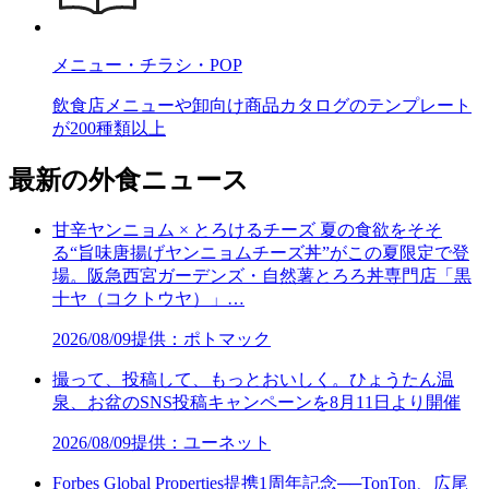
メニュー・チラシ・POP
飲食店メニューや卸向け商品カタログのテンプレート
が200種類以上
最新の外食ニュース
甘辛ヤンニョム × とろけるチーズ 夏の食欲をそそ
る“旨味唐揚げヤンニョムチーズ丼”がこの夏限定で登
場。阪急西宮ガーデンズ・自然薯とろろ丼専門店「黒
十ヤ（コクトウヤ）」…
2026/08/09
提供：ポトマック
撮って、投稿して、もっとおいしく。ひょうたん温
泉、お盆のSNS投稿キャンペーンを8月11日より開催
2026/08/09
提供：ユーネット
Forbes Global Properties提携1周年記念──TonTon、広尾