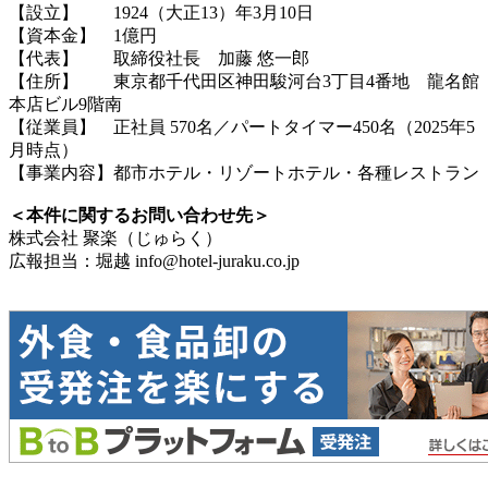
【設立】 1924（大正13）年3月10日
【資本金】 1億円
【代表】 取締役社長 加藤 悠一郎
【住所】 東京都千代田区神田駿河台3丁目4番地 龍名館
本店ビル9階南
【従業員】 正社員 570名／パートタイマー450名（2025年5
月時点）
【事業内容】都市ホテル・リゾートホテル・各種レストラン
＜本件に関するお問い合わせ先＞
株式会社 聚楽（じゅらく）
広報担当：堀越 info@hotel-juraku.co.jp