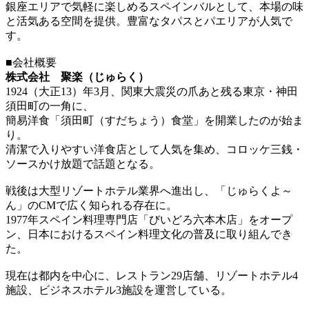
銀座エリアで気軽に楽しめるスペインバルとして、本場の味
と活気ある空間を提供。豊富なタパスとパエリアが人気で
す。
■会社概要
株式会社 聚楽（じゅらく）
1924（大正13）年3月、関東大震災の爪あと残る東京・神田
須田町の一角に、
簡易洋食「須田町（すだちょう）食堂」を開業したのが始ま
り。
清潔で入りやすい洋食店として人気を集め、コロッケ三銭・
ソースかけ放題で話題となる。
戦後は大型リゾートホテル業界へ進出し、「じゅらくよ～
ん」のCMで広く知られる存在に。
1977年スペイン料理専門店「びいどろ六本木店」をオープ
ン、日本におけるスペイン料理文化の普及に取り組んでき
た。
現在は都内を中心に、レストラン29店舗、リゾートホテル4
施設、ビジネスホテル3施設を運営している。