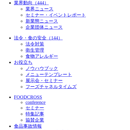
業界動向（444）
業界ニュース
セミナー・イベントレポート
新業態ニュース
企業団体ニュース
法令・食の安全（144）
法令対策
衛生管理
食物アレルギー
お役立ち
ノウハウブック
メニューテンプレート
展示会・セミナー
フーズチャネルタイムズ
FOODCROSS
conference
セミナー
特集記事
協賛企業
食品事故情報