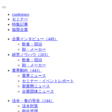
conference
セミナー
特集記事
協賛企業
企業インタビュー（449）
飲食・宿泊
卸・メーカー
経営ノウハウ（203）
飲食・宿泊
卸・メーカー
業界動向（443）
業界ニュース
セミナー・イベントレポート
新業態ニュース
企業団体ニュース
法令・食の安全（144）
法令対策
衛生管理