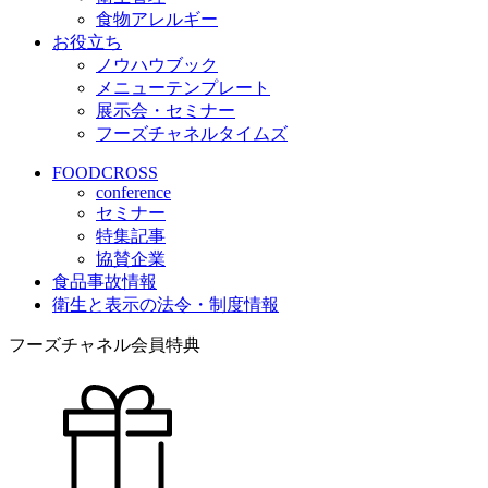
食物アレルギー
お役立ち
ノウハウブック
メニューテンプレート
展示会・セミナー
フーズチャネルタイムズ
FOODCROSS
conference
セミナー
特集記事
協賛企業
食品事故情報
衛生と表示の法令・制度情報
フーズチャネル会員特典