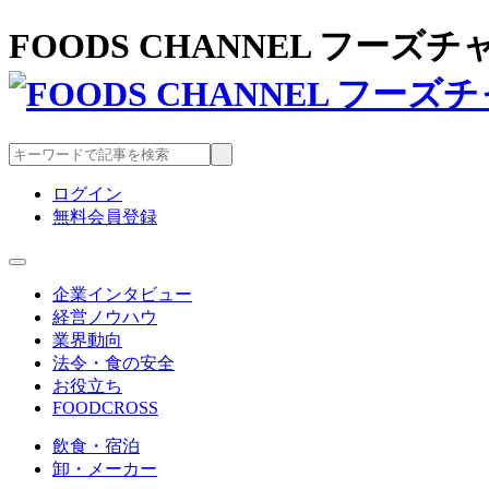
FOODS CHANNEL フー
ログイン
無料会員登録
企業インタビュー
経営ノウハウ
業界動向
法令・食の安全
お役立ち
FOODCROSS
飲食・宿泊
卸・メーカー