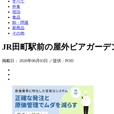
すべて
外食
宿泊
食品
卸・問屋
新商品
その他
JR田町駅前の屋外ビアガーデン「Bee
掲載日： 2026年06月03日 ／提供：POD