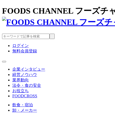
FOODS CHANNEL フー
ログイン
無料会員登録
企業インタビュー
経営ノウハウ
業界動向
法令・食の安全
お役立ち
FOODCROSS
飲食・宿泊
卸・メーカー