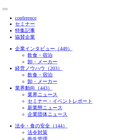
conference
セミナー
特集記事
協賛企業
企業インタビュー（449）
飲食・宿泊
卸・メーカー
経営ノウハウ（203）
飲食・宿泊
卸・メーカー
業界動向（443）
業界ニュース
セミナー・イベントレポート
新業態ニュース
企業団体ニュース
法令・食の安全（144）
法令対策
衛生管理