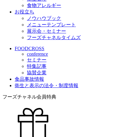
食物アレルギー
お役立ち
ノウハウブック
メニューテンプレート
展示会・セミナー
フーズチャネルタイムズ
FOODCROSS
conference
セミナー
特集記事
協賛企業
食品事故情報
衛生と表示の法令・制度情報
フーズチャネル会員特典