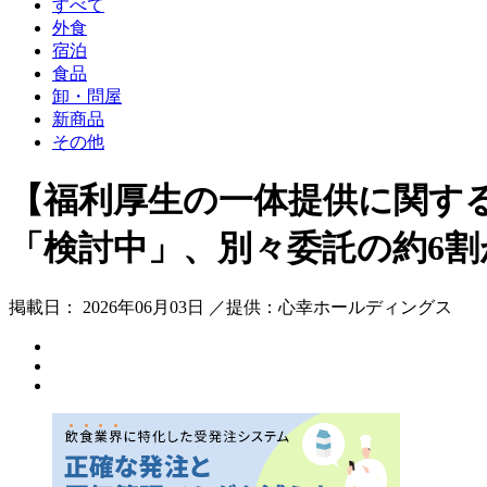
すべて
外食
宿泊
食品
卸・問屋
新商品
その他
【福利厚生の一体提供に関す
「検討中」、別々委託の約6
掲載日： 2026年06月03日 ／提供：心幸ホールディングス