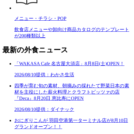
メニュー・チラシ・POP
飲食店メニューや卸向け商品カタログのテンプレート
が200種類以上
最新の外食ニュース
「WAKASA Cafe 名古屋大須店」8月8日(土)OPEN！
2026/08/10
提供：わかさ生活
四季が育む旬の素材、朝摘みの採れたて野菜日本の素
材を主役にした薪火料理とクラフトピッツァの店
『Deca』8月20日 恵比寿にOPEN
2026/08/10
提供：ダイナック
おにぎりこんが 羽田空港第一ターミナル店が8月10日
グランドオープン！！