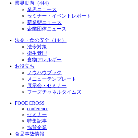
業界動向（444）
業界ニュース
セミナー・イベントレポート
新業態ニュース
企業団体ニュース
法令・食の安全（144）
法令対策
衛生管理
食物アレルギー
お役立ち
ノウハウブック
メニューテンプレート
展示会・セミナー
フーズチャネルタイムズ
FOODCROSS
conference
セミナー
特集記事
協賛企業
食品事故情報