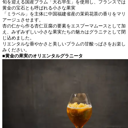
旬を迎える国産プラム「大石早生」を使用し、フランスでは
黄金の宝石とも呼ばれる小さな果実
「ミラベル」を主体に中国福建省産の茉莉花茶の香りをマリ
アージュさせます。
杏の仁から作る杏仁豆腐の要素をエスプーマムースとして加
え、みずみずしい小さな果実たちの魅カはグラニテとして閉
じ込めました。
リエンタルな垂やかさと美しいプラムの甘酸っぱさをお楽し
みください。
■黄金の果実のオリエンタルグラニータ