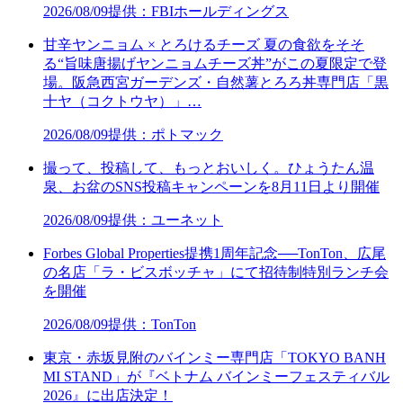
2026/08/09
提供：FBIホールディングス
甘辛ヤンニョム × とろけるチーズ 夏の食欲をそそ
る“旨味唐揚げヤンニョムチーズ丼”がこの夏限定で登
場。阪急西宮ガーデンズ・自然薯とろろ丼専門店「黒
十ヤ（コクトウヤ）」…
2026/08/09
提供：ポトマック
撮って、投稿して、もっとおいしく。ひょうたん温
泉、お盆のSNS投稿キャンペーンを8月11日より開催
2026/08/09
提供：ユーネット
Forbes Global Properties提携1周年記念──TonTon、広尾
の名店「ラ・ビスボッチャ」にて招待制特別ランチ会
を開催
2026/08/09
提供：TonTon
東京・赤坂見附のバインミー専門店「TOKYO BANH
MI STAND」が『ベトナム バインミーフェスティバル
2026』に出店決定！