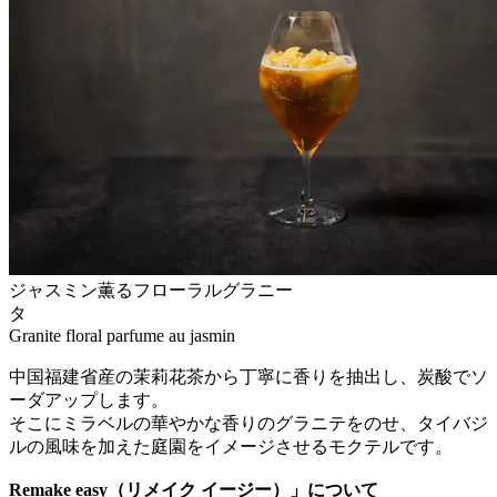
ジャスミン薫るフローラルグラニー
Granite floral parfume au jasmin
中国福建省産の茉莉花茶から丁寧に香りを抽出し、炭酸でソ
ーダアップします。
そこにミラベルの華やかな香りのグラニテをのせ、タイバジ
ルの風味を加えた庭園をイメージさせるモクテルです。
Remake easy（リメイク イージー）」について