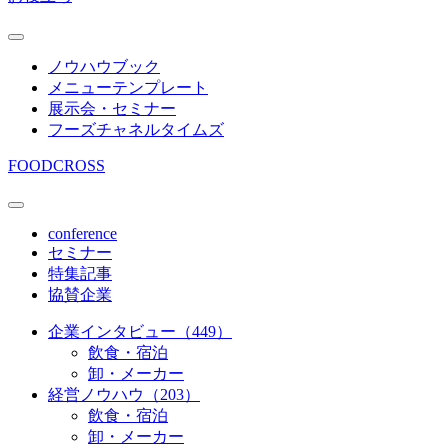
ノウハウブック
メニューテンプレート
展示会・セミナー
フーズチャネルタイムズ
FOODCROSS
conference
セミナー
特集記事
協賛企業
企業インタビュー（449）
飲食・宿泊
卸・メーカー
経営ノウハウ（203）
飲食・宿泊
卸・メーカー