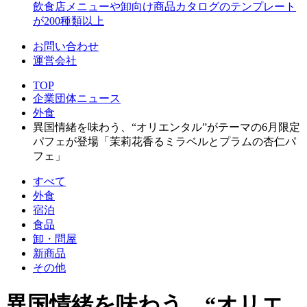
飲食店メニューや卸向け商品カタログのテンプレート
が200種類以上
お問い合わせ
運営会社
TOP
企業団体ニュース
外食
異国情緒を味わう、“オリエンタル”がテーマの6月限定
パフェが登場「茉莉花香るミラベルとプラムの杏仁パ
フェ」
すべて
外食
宿泊
食品
卸・問屋
新商品
その他
異国情緒を味わう、“オリエ