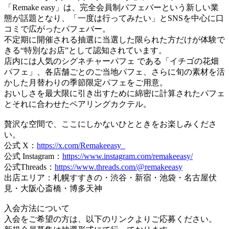
「Remake easy」は、完全会員制パフェバーという新しい業
態が話題となり、「一度は行ってみたい」とSNSを中心に口
コミで広がったパフェバー。
不定期に開催される抽選に当選した限られた方だけが体験で
きる“特別なお店”として認知されています。
店内には人気のシグネチャーパフェ である「イチゴの花畑
パフェ」、各店舗ごとのご当地パフェ、さらに旬の素材を活
かした月替わりの季節限定パフェをご用意。
おいしさを最大限に引き出すために綿密に計算されたパフェ
とそれに合わせたペアリングカクテル。
贅沢な空間で、ここにしかないひとときをお楽しみくださ
い。
公式 X：
https://x.com/Remakeeasy_
公式 Instagram：
https://www.instagram.com/remakeeasy/
公式Threads：
https://www.threads.com/@remakeeasy
出店エリア：札幌すすきの・渋谷・新宿・池袋・名古屋伏
見・大阪心斎橋・博多天神
入会方法について
入会をご希望の方は、以下のリンクよりご応募ください。