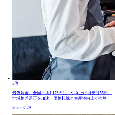
3位
最低賃金、全国平均1,176円に。引き上げ目安は55円。
地域格差是正を加速、価格転嫁と生産性向上が急務
2026.07.29