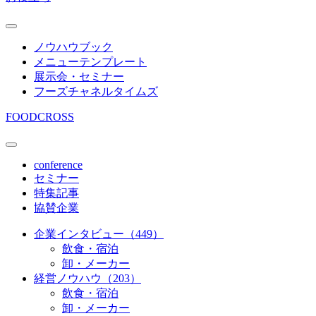
ノウハウブック
メニューテンプレート
展示会・セミナー
フーズチャネルタイムズ
FOODCROSS
conference
セミナー
特集記事
協賛企業
企業インタビュー（449）
飲食・宿泊
卸・メーカー
経営ノウハウ（203）
飲食・宿泊
卸・メーカー