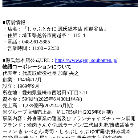
■店舗情報
・店名：『しゃぶとかに 源氏総本店 南越谷店』
・住所：埼玉県越谷市南越谷１-115-１
・電話：048-961-5885
・営業時間：11:00～22:30
■源氏総本店公式URL：
https://www.genji-souhonten.jp/
物語コーポレーションについて
代表者：代表取締役社長 加藤 央之
創業：1949年12月
設立：1969年9月
所在地：愛知県豊橋市西岩田5丁目7-11
資本金：59億円(2025年6月30日現在)
売上高：1,239億円(2025年6月期)
※グループ店舗売上高 約1,765億円(2025年6月期)
事業内容：外食事業の運営及びフランチャイズチェーン展開
ブランド：焼肉きんぐ/丸源ラーメン/二代目丸源/熟成醤油ラ
ーメン きゃべとん/寿司・しゃぶしゃぶ ゆず庵/お好み焼本
舗/魚貝三昧 げん屋/しゃぶとかに 源氏総本店/和牛焼肉