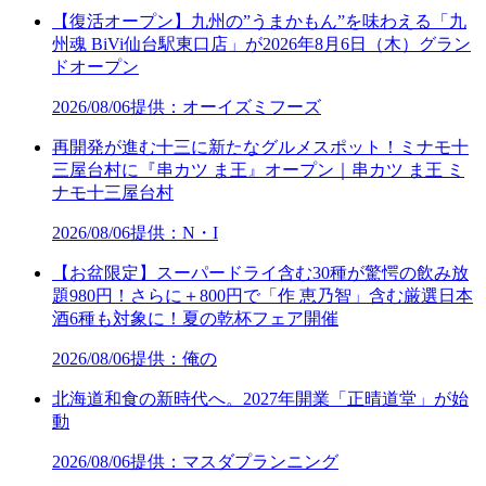
【復活オープン】九州の”うまかもん”を味わえる「九
州魂 BiVi仙台駅東口店」が2026年8月6日（木）グラン
ドオープン
2026/08/06
提供：オーイズミフーズ
再開発が進む十三に新たなグルメスポット！ミナモ十
三屋台村に『串カツ ま王』オープン｜串カツ ま王 ミ
ナモ十三屋台村
2026/08/06
提供：N・I
【お盆限定】スーパードライ含む30種が驚愕の飲み放
題980円！さらに＋800円で「作 恵乃智」含む厳選日本
酒6種も対象に！夏の乾杯フェア開催
2026/08/06
提供：俺の
北海道和食の新時代へ。2027年開業「正晴道堂」が始
動
2026/08/06
提供：マスダプランニング