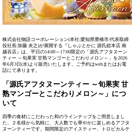
株式会社物語コーポレーション(本社:愛知県豊橋市/代表取締
役社長:加藤 央之)が展開する『しゃぶとかに 源氏総本店 南
越谷店』は、平日の14:00～17:00限定の「源氏アフタヌーン
ティー ～旬果実 甘熟マンゴーとこだわりメロン～」を2026
年6月3日(水)より販売いたします。ご予約はwebまたはお電
話にて承ります。
「源氏アフタヌーンティー ～旬果実 甘
熟マンゴーとこだわりメロン～」につ
いて
四季の食材にこだわった和のラインナップをご用意しまし
た。２名様から気軽に、大人数でも華やかに楽しめるアフタ
ヌーンティーです。期間限定のアイスティー、トロピカルテ