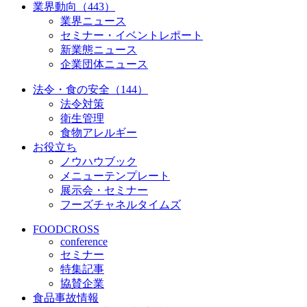
業界動向（443）
業界ニュース
セミナー・イベントレポート
新業態ニュース
企業団体ニュース
法令・食の安全（144）
法令対策
衛生管理
食物アレルギー
お役立ち
ノウハウブック
メニューテンプレート
展示会・セミナー
フーズチャネルタイムズ
FOODCROSS
conference
セミナー
特集記事
協賛企業
食品事故情報