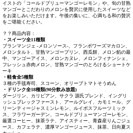
イストの「コールドブリューマンゴーレモン」や、旬の甘熟
マンゴーとこだわりのメロンを贅沢に使用したスイーツなど
をお楽しみいただけます。午後の集いに、心満ちる和の贅沢
をご堪能ください。
？？商品内容：
・スイーツ全11種類
ブランマンジェ -メロンソース-、フランボワーズマカロン、
メロンタルト、甘熟マンゴープリン、西瓜餅、メロン餡の最
中、マンゴーアイス、メロンカヌレ、メロンフィナンシェ、
フレッシュ赤肉メロン、甘熟マンゴーのとろけるショートケ
ーキ
・軽食全5種類
３種の手毯寿司、スコーン、オリーブトマトそうめん
・ドリンク全18種類(90分飲み放題)
ダージリン、カリビアン、サクラ 源氏ブレンド、イングリ
ッシュブレックファースト、アールグレイ、カモミール、グ
リーンティージャスミンレモン、ルイボスフルーツミック
ス、フラワーガーデン、コールドブリューマンゴーレモン、
厳選コーヒー、抹茶ラテ、アイスティー、青森産りんごジュ
ース、カフェラテ、濃厚マンゴージュース、抹茶、日向夏ス