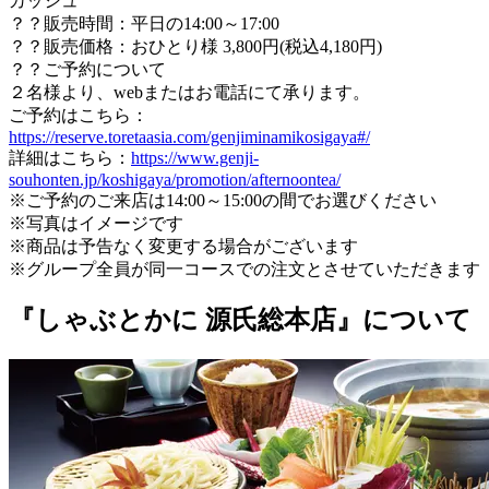
カッシュ
？？販売時間：平日の14:00～17:00
？？販売価格：おひとり様 3,800円(税込4,180円)
？？ご予約について
２名様より、webまたはお電話にて承ります。
ご予約はこちら：
https://reserve.toretaasia.com/genjiminamikosigaya#/
詳細はこちら：
https://www.genji-
souhonten.jp/koshigaya/promotion/afternoontea/
※ご予約のご来店は14:00～15:00の間でお選びください
※写真はイメージです
※商品は予告なく変更する場合がございます
※グループ全員が同一コースでの注文とさせていただきます
『しゃぶとかに 源氏総本店』について