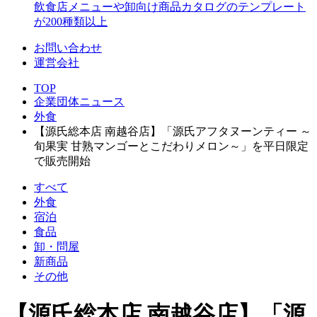
飲食店メニューや卸向け商品カタログのテンプレート
が200種類以上
お問い合わせ
運営会社
TOP
企業団体ニュース
外食
【源氏総本店 南越谷店】「源氏アフタヌーンティー ～
旬果実 甘熟マンゴーとこだわりメロン～」を平日限定
で販売開始
すべて
外食
宿泊
食品
卸・問屋
新商品
その他
【源氏総本店 南越谷店】「源