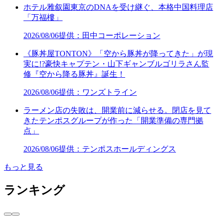
ホテル雅叙園東京のDNAを受け継ぐ、本格中国料理店
「万福樓」
2026/08/06
提供：田中コーポレーション
《豚丼屋TONTON》「空から豚丼が降ってきた」が現
実に!?豪快キャプテン・山下ギャンブルゴリラさん監
修『空から降る豚丼』誕生！
2026/08/06
提供：ワンズトライン
ラーメン店の失敗は、開業前に減らせる。閉店を見て
きたテンポスグループが作った「開業準備の専門拠
点」
2026/08/06
提供：テンポスホールディングス
もっと見る
ランキング