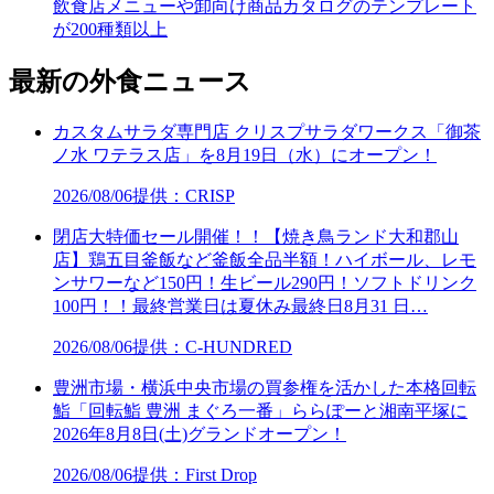
飲食店メニューや卸向け商品カタログのテンプレート
が200種類以上
最新の外食ニュース
カスタムサラダ専門店 クリスプサラダワークス「御茶
ノ水 ワテラス店」を8月19日（水）にオープン！
2026/08/06
提供：CRISP
閉店大特価セール開催！！【焼き鳥ランド大和郡山
店】鶏五目釜飯など釜飯全品半額！ハイボール、レモ
ンサワーなど150円！生ビール290円！ソフトドリンク
100円！！最終営業日は夏休み最終日8月31 日…
2026/08/06
提供：C-HUNDRED
豊洲市場・横浜中央市場の買参権を活かした本格回転
鮨「回転鮨 豊洲 まぐろ一番」ららぽーと湘南平塚に
2026年8月8日(土)グランドオープン！
2026/08/06
提供：First Drop