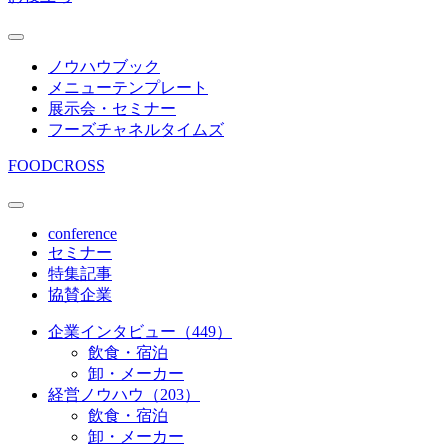
ノウハウブック
メニューテンプレート
展示会・セミナー
フーズチャネルタイムズ
FOODCROSS
conference
セミナー
特集記事
協賛企業
企業インタビュー（449）
飲食・宿泊
卸・メーカー
経営ノウハウ（203）
飲食・宿泊
卸・メーカー