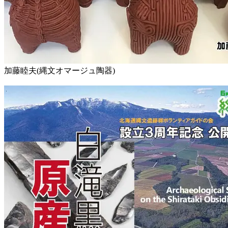
加藤睦夫(縄文オマージュ陶器)