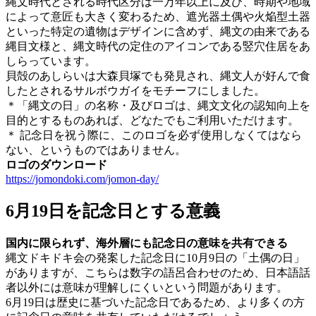
縄文時代とされる時代区分は一万年以上に及び、時期や地域
によって意匠も大きく変わるため、遮光器土偶や火焔型土器
といった特定の遺物はデザインに含めず、縄文の由来である
縄目文様と、縄文時代の定住のアイコンである竪穴住居をあ
しらっています。
貝殻のあしらいは大森貝塚でも発見され、縄文人が好んで食
したとされるサルボウガイをモチーフにしました。
＊「縄文の日」の名称・及びロゴは、縄文文化の認知向上を
目的とするものあれば、どなたでもご利用いただけます。
＊ 記念日を祝う際に、このロゴを必ず使用しなくてはなら
ない、というものではありません。
ロゴのダウンロード
https://jomondoki.com/jomon-day/
6月19日を記念日とする意義
国内に限られず、海外層にも記念日の意味を共有できる
縄文ドキドキ会の発案した記念日に10月9日の「土偶の日」
がありますが、こちらは数字の語呂合わせのため、日本語話
者以外には意味が理解しにくいという問題があります。
6月19日は歴史に基づいた記念日であるため、より多くの方