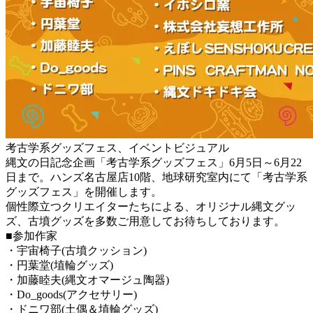
考古学系グッズフェス、イベントビジュアル
縄文の日記念企画「考古学系グッズフェス」6月5日～6月22
日まで。ハンズ名古屋店10階、地球研究室内にて「考古学系
グッズフェス」を開催します。
個性際立つクリエイターたちによる、オリジナル縄文グッ
ズ、古墳グッズを多数ご用意してお待ちしております。
■参加作家
・宇宙椅子(古墳クッション)
・円葉堂(埴輪グッズ)
・加藤睦夫(縄文オマージュ陶器)
・Do_goods(アクセサリー)
・ドニワ部(土偶＆埴輪グッズ)