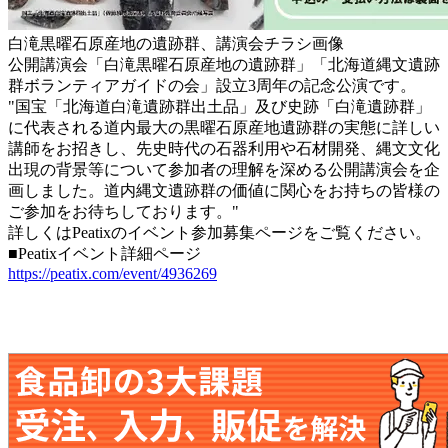
白滝黒曜石原産地の遺跡群、講演会チラシ画像
公開講演会「白滝黒曜石原産地の遺跡群」「北海道縄文遺跡
群ボランティアガイドの会」設立3周年の記念公演です。
"国宝「北海道白滝遺跡群出土品」及び史跡「白滝遺跡群」
に代表される道内最大の黒曜石原産地遺跡群の実態に詳しい
講師をお招きし、先史時代の石器利用や石材開発、縄文文化
出現の背景等について参加者の理解を深める公開講演会を企
画しました。道内縄文遺跡群の価値に関心をお持ちの皆様の
ご参加をお待ちしております。"
詳しくはPeatixのイベント参加募集ページをご覧ください。
■Peatixイベント詳細ページ
https://peatix.com/event/4936269