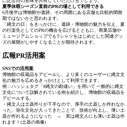
に記念日の意味を共有していただけるでしょう。
夏季休暇シーズン直前のPRの場として利用できる
6月後半は博物館や遺跡、その周囲にある店舗も比較的閑散
期ではないかと思われます。
「縄文の日」をきっかけに、遺跡・博物館の魅力を伝え、夏
の行楽先としてのPRの機会を広げるとともに、商業店舗や
ミュージアムショップでもTシャツをはじめとした関連グッ
ズの展開がしやすくなることが期待されます。
広報PR活用案
SNSでの活用案
博物館の収蔵品をアピールし、より多くのユーザーに縄文文
化の魅力を広めるきっかけとして利用できます。
例：ハッシュタグ「#縄文の勘違い」を用いて 一般的に縄文
文化について誤解されている例を紹介し、博物館の収蔵品を
アピールする。
・縄文人は土器作りが下手なので、厚手の土器しか作れなか
った。弥生文化が入ってきたことで、技術が向上し、薄い土
器が作れるようになった → 実は縄文人にも薄い土器は作
れます！(土器の画像)