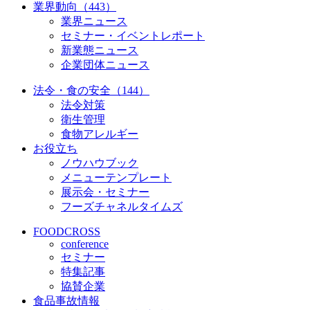
業界動向（443）
業界ニュース
セミナー・イベントレポート
新業態ニュース
企業団体ニュース
法令・食の安全（144）
法令対策
衛生管理
食物アレルギー
お役立ち
ノウハウブック
メニューテンプレート
展示会・セミナー
フーズチャネルタイムズ
FOODCROSS
conference
セミナー
特集記事
協賛企業
食品事故情報