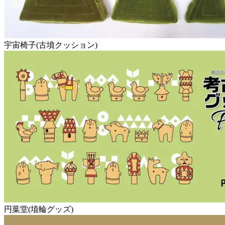
宇宙椅子(古墳クッション)
円葉堂(埴輪グッズ)