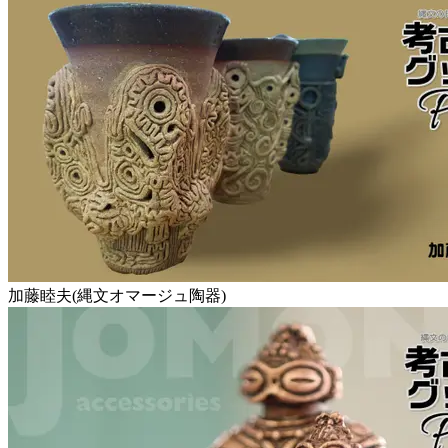
加藤睦夫(縄文オマージュ陶器)