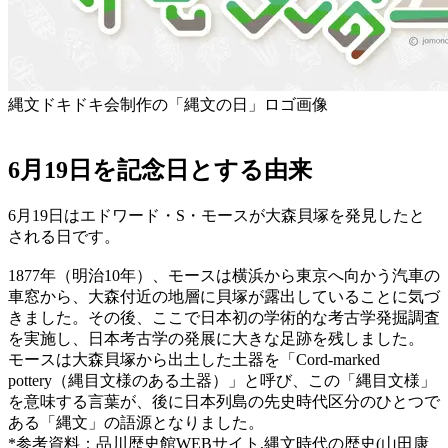
縄文ドキドキ会制作の「縄文の日」ロゴ画像
6月19日を記念日とする由来
6月19日はエドワード・S・モースが大森貝塚を発見したと
される日です。
1877年（明治10年）、モースは横浜から東京へ向かう汽車の
車窓から、大森付近の地層に貝塚が露出していることに気づ
きました。その後、ここで日本初の学術的な考古学発掘調査
を実施し、日本考古学の発展に大きな足跡を残しました。
モースは大森貝塚から出土した土器を「Cord-marked
pottery（縄目文様のある土器）」と呼び、この「縄目文様」
を意味する言葉が、後に日本列島の先史時代区分のひとつで
ある「縄文」の語源となりました。
*参考資料：品川歴史館WEBサイト,縄文時代の歴史(山田康