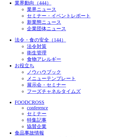
業界動向（444）
業界ニュース
セミナー・イベントレポート
新業態ニュース
企業団体ニュース
法令・食の安全（144）
法令対策
衛生管理
食物アレルギー
お役立ち
ノウハウブック
メニューテンプレート
展示会・セミナー
フーズチャネルタイムズ
FOODCROSS
conference
セミナー
特集記事
協賛企業
食品事故情報