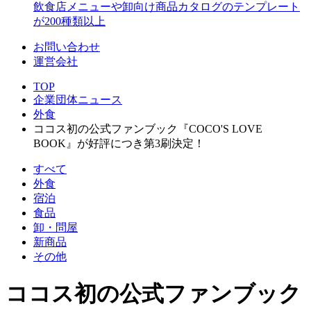
飲食店メニューや卸向け商品カタログのテンプレート
が200種類以上
お問い合わせ
運営会社
TOP
企業団体ニュース
外食
ココス初の公式ファンブック『COCO'S LOVE
BOOK』が好評につき第3刷決定！
すべて
外食
宿泊
食品
卸・問屋
新商品
その他
ココス初の公式ファンブック