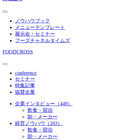
ノウハウブック
メニューテンプレート
展示会・セミナー
フーズチャネルタイムズ
FOODCROSS
conference
セミナー
特集記事
協賛企業
企業インタビュー（449）
飲食・宿泊
卸・メーカー
経営ノウハウ（203）
飲食・宿泊
卸・メーカー