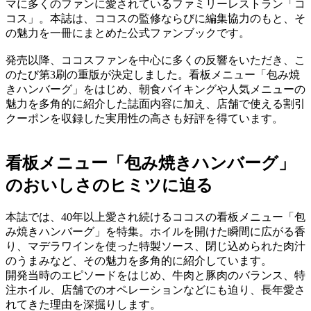
マに多くのファンに愛されているファミリーレストラン「コ
コス」。本誌は、ココスの監修ならびに編集協力のもと、そ
の魅力を一冊にまとめた公式ファンブックです。
発売以降、ココスファンを中心に多くの反響をいただき、こ
のたび第3刷の重版が決定しました。看板メニュー「包み焼
きハンバーグ」をはじめ、朝食バイキングや人気メニューの
魅力を多角的に紹介した誌面内容に加え、店舗で使える割引
クーポンを収録した実用性の高さも好評を得ています。
看板メニュー「包み焼きハンバーグ」
のおいしさのヒミツに迫る
本誌では、40年以上愛され続けるココスの看板メニュー「包
み焼きハンバーグ」を特集。ホイルを開けた瞬間に広がる香
り、マデラワインを使った特製ソース、閉じ込められた肉汁
のうまみなど、その魅力を多角的に紹介しています。
開発当時のエピソードをはじめ、牛肉と豚肉のバランス、特
注ホイル、店舗でのオペレーションなどにも迫り、長年愛さ
れてきた理由を深掘りします。