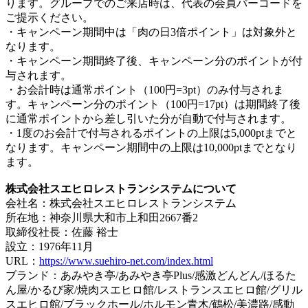
ります。グループでのご来店時は、代表の会員バーコードを
ご提示ください。
・キャンペーン期間中は「肉の日3倍ポイント」は対象外と
なります。
・キャンペーン期間終了後、キャンペーン分のポイントが付
与されます。
・お会計時は通常ポイント（100円=3pt）のみ付与されま
す。キャンペーン分のポイント（100円=17pt）は期間終了後
に通常ポイントから差し引いた分が自動で付与されます。
・1度のお会計で付与されるポイントの上限は5,000ptまでと
なります。キャンペーン期間中の上限は10,000ptまでとなり
ます。
株式会社スエヒロレストランシステムについて
会社名：株式会社スエヒロレストランシステム
所在地：神奈川県大和市上和田2667番2
取締役社長：佐藤 裕士
設立：1976年11月
URL：
https://www.suehiro-net.com/index.html
ブランド：あみやき亭/あみやき亭Plus/感激どんどん/ほるた
ん屋/かるび家/焼肉スエヒロ館/レストランスエヒロ館/グリル
スエヒロ館/ブラックホール/ホルモン青木/鶴松/美濃路/感動