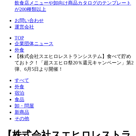
飲食店メニューや卸向け商品カタログのテンプレート
が200種類以上
お問い合わせ
運営会社
TOP
企業団体ニュース
外食
【株式会社スエヒロレストランシステム】食べて貯め
ておトク！「超スエヒロ祭20％還元キャンペーン」第2
弾、6月5日より開催！
すべて
外食
宿泊
食品
卸・問屋
新商品
その他
【株式会社スエヒロレストラ