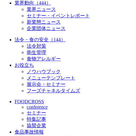
業界動向（444）
業界ニュース
セミナー・イベントレポート
新業態ニュース
企業団体ニュース
法令・食の安全（144）
法令対策
衛生管理
食物アレルギー
お役立ち
ノウハウブック
メニューテンプレート
展示会・セミナー
フーズチャネルタイムズ
FOODCROSS
conference
セミナー
特集記事
協賛企業
食品事故情報