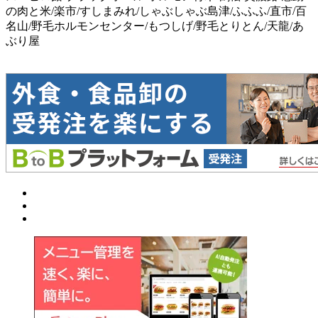
の肉と米/楽市/すしまみれ/しゃぶしゃぶ島津/ふふふ/直市/百
名山/野毛ホルモンセンター/もつしげ/野毛とりとん/天龍/あ
ぶり屋