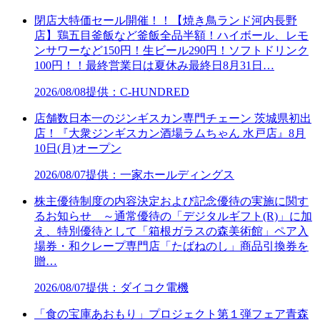
閉店大特価セール開催！！【焼き鳥ランド河内長野
店】鶏五目釜飯など釜飯全品半額！ハイボール、レモ
ンサワーなど150円！生ビール290円！ソフトドリンク
100円！！最終営業日は夏休み最終日8月31日…
2026/08/08
提供：C-HUNDRED
店舗数日本一のジンギスカン専門チェーン 茨城県初出
店！『大衆ジンギスカン酒場ラムちゃん 水戸店』8月
10日(月)オープン
2026/08/07
提供：一家ホールディングス
株主優待制度の内容決定および記念優待の実施に関す
るお知らせ ～通常優待の「デジタルギフト(R)」に加
え、特別優待として「箱根ガラスの森美術館」ペア入
場券・和クレープ専門店「たばねのし」商品引換券を
贈…
2026/08/07
提供：ダイコク電機
「食の宝庫あおもり」プロジェクト第１弾フェア青森