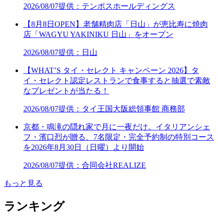
2026/08/07
提供：テンポスホールディングス
【8月8日OPEN】老舗精肉店「日山」が恵比寿に焼肉
店「WAGYU YAKINIKU 日山」をオープン
2026/08/07
提供：日山
【WHAT’S タイ・セレクト キャンペーン 2026】タ
イ・セレクト認定レストランで食事すると抽選で素敵
なプレゼントが当たる！
2026/08/07
提供：タイ王国大阪総領事館 商務部
京都・鳴滝の隠れ家で月に一夜だけ。イタリアンシェ
フ・濱口烈が贈る、7名限定・完全予約制の特別コース
を2026年8月30日（日曜）より開始
2026/08/07
提供：合同会社REALIZE
もっと見る
ランキング