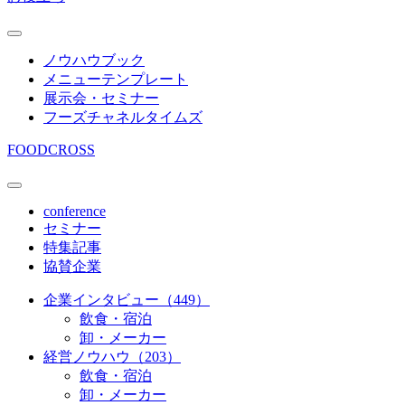
ノウハウブック
メニューテンプレート
展示会・セミナー
フーズチャネルタイムズ
FOODCROSS
conference
セミナー
特集記事
協賛企業
企業インタビュー（449）
飲食・宿泊
卸・メーカー
経営ノウハウ（203）
飲食・宿泊
卸・メーカー