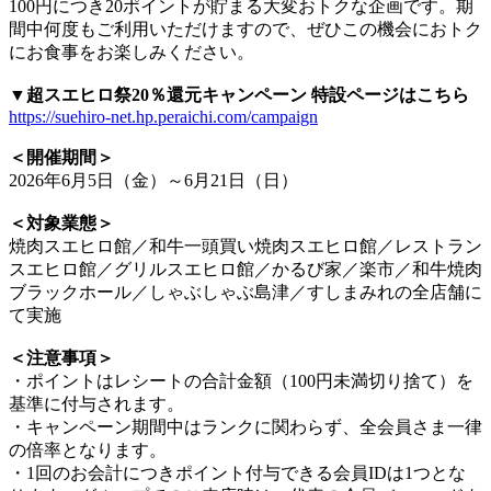
100円につき20ポイントが貯まる大変おトクな企画です。期
間中何度もご利用いただけますので、ぜひこの機会におトク
にお食事をお楽しみください。
▼超スエヒロ祭20％還元キャンペーン 特設ページはこちら
https://suehiro-net.hp.peraichi.com/campaign
＜開催期間＞
2026年6月5日（金）～6月21日（日）
＜対象業態＞
焼肉スエヒロ館／和牛一頭買い焼肉スエヒロ館／レストラン
スエヒロ館／グリルスエヒロ館／かるび家／楽市／和牛焼肉
ブラックホール／しゃぶしゃぶ島津／すしまみれの全店舗に
て実施
＜注意事項＞
・ポイントはレシートの合計金額（100円未満切り捨て）を
基準に付与されます。
・キャンペーン期間中はランクに関わらず、全会員さま一律
の倍率となります。
・1回のお会計につきポイント付与できる会員IDは1つとな