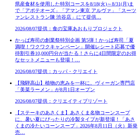
県産食材を使用した特別コースを8/18(火)～8/31(月)ま
で「アポテオーズ」「アマン東京 アルヴァ」「スーツ
ァンレストラン陳 渋谷店」にて提供…
2026/08/07
提供：食の宝庫あおもりプロジェクト
かっぱ寿司の創業祭特別企画 第5弾！かっぱ寿司「夏
満喫！ワクワクキャンペーン」開催レシート応募で優
待割引券10,000円分が当たる！さらに4日間限定のお得
なセットメニューも登場！…
2026/08/07
提供：カッパ・クリエイト
【飛騨高山】植物の恵みを一杯に。ヴィーガン専門店
「美菜ラーメン」が8月1日オープン
2026/08/07
提供：クリエイティブリゾート
【ステーキのあさくま】あさくま名物コーンスープ
に、暑い夏にぴったりの冷製タイプが新登場！「あさ
くまの冷たいコーンスープ」2026年8月11日（火）新発
売…