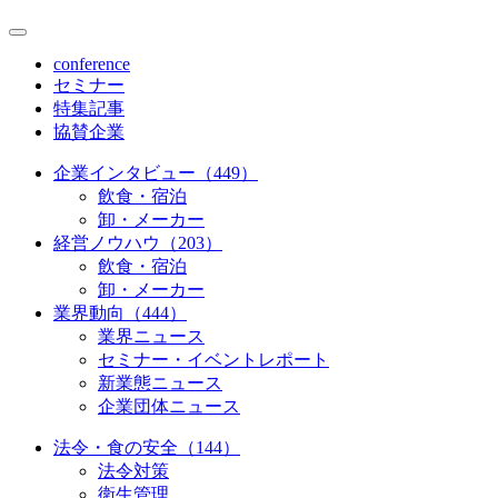
conference
セミナー
特集記事
協賛企業
企業インタビュー（449）
飲食・宿泊
卸・メーカー
経営ノウハウ（203）
飲食・宿泊
卸・メーカー
業界動向（444）
業界ニュース
セミナー・イベントレポート
新業態ニュース
企業団体ニュース
法令・食の安全（144）
法令対策
衛生管理