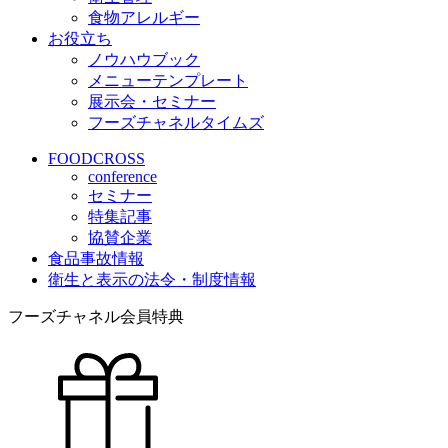
食物アレルギー
お役立ち
ノウハウブック
メニューテンプレート
展示会・セミナー
フーズチャネルタイムズ
FOODCROSS
conference
セミナー
特集記事
協賛企業
食品事故情報
衛生と表示の法令・制度情報
フーズチャネル会員特典