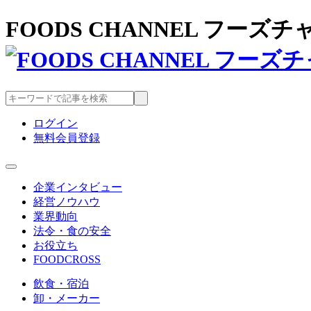
FOODS CHANNEL フー
ログイン
無料会員登録
企業インタビュー
経営ノウハウ
業界動向
法令・食の安全
お役立ち
FOODCROSS
飲食・宿泊
卸・メーカー