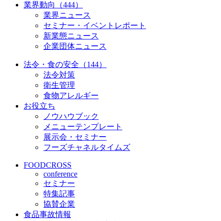
業界動向（444）
業界ニュース
セミナー・イベントレポート
新業態ニュース
企業団体ニュース
法令・食の安全（144）
法令対策
衛生管理
食物アレルギー
お役立ち
ノウハウブック
メニューテンプレート
展示会・セミナー
フーズチャネルタイムズ
FOODCROSS
conference
セミナー
特集記事
協賛企業
食品事故情報