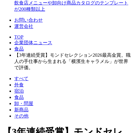
飲食店メニューや卸向け商品カタログのテンプレート
が200種類以上
お問い合わせ
運営会社
TOP
企業団体ニュース
食品
【3年連続受賞】モンドセレクション2026最高金賞。職
人の手仕事から生まれる「横濱生キャラメル」が世界
で評価。
すべて
外食
宿泊
食品
卸・問屋
新商品
その他
【3年連続受賞】モンドセレ