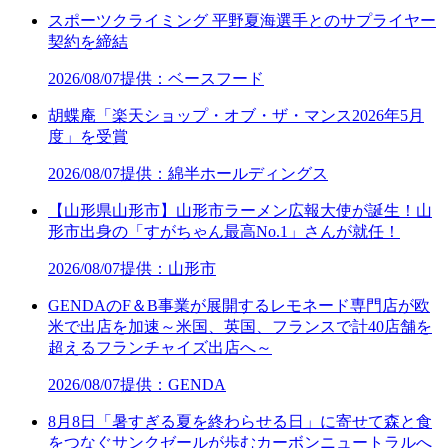
スポーツクライミング 平野夏海選手とのサプライヤー
契約を締結
2026/08/07
提供：ベースフード
胡蝶庵「楽天ショップ・オブ・ザ・マンス2026年5月
度」を受賞
2026/08/07
提供：綿半ホールディングス
【山形県山形市】山形市ラーメン広報大使が誕生！山
形市出身の「すがちゃん最高No.1」さんが就任！
2026/08/07
提供：山形市
GENDAのF＆B事業が展開するレモネード専門店が欧
米で出店を加速～米国、英国、フランスで計40店舗を
超えるフランチャイズ出店へ～
2026/08/07
提供：GENDA
8月8日「暑すぎる夏を終わらせる日」に寄せて森と食
をつなぐサンクゼールが歩むカーボンニュートラルへ