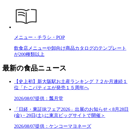
メニュー・チラシ・POP
飲食店メニューや卸向け商品カタログのテンプレート
が200種類以上
最新の食品ニュース
【史上初】新大阪駅お土産ランキング ７２か月連続１
位「たこパティエが発売１５周年へ
2026/08/07
提供：瓢月堂
「日経・東証IRフェア2026」出展のお知らせ＜8月28日
(金)・29日(土) に東京ビッグサイトで開催＞
2026/08/07
提供：ケンコーマヨネーズ