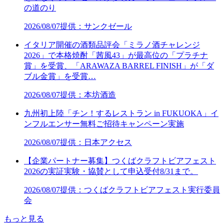
の道のり
2026/08/07
提供：サンクゼール
イタリア開催の酒類品評会「ミラノ酒チャレンジ
2026」で本格焼酎「茜風43」が最高位の「プラチナ
賞」を受賞、「ARAWAZA BARREL FINISH」が「ダ
ブル金賞」を受賞…
2026/08/07
提供：本坊酒造
九州初上陸「チン！するレストラン in FUKUOKA」イ
ンフルエンサー無料ご招待キャンペーン実施
2026/08/07
提供：日本アクセス
【企業パートナー募集】つくばクラフトビアフェスト
2026の実証実験・協賛として申込受付8/31まで。
2026/08/07
提供：つくばクラフトビアフェスト実行委員
会
もっと見る