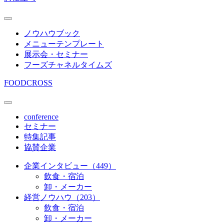
ノウハウブック
メニューテンプレート
展示会・セミナー
フーズチャネルタイムズ
FOODCROSS
conference
セミナー
特集記事
協賛企業
企業インタビュー（449）
飲食・宿泊
卸・メーカー
経営ノウハウ（203）
飲食・宿泊
卸・メーカー