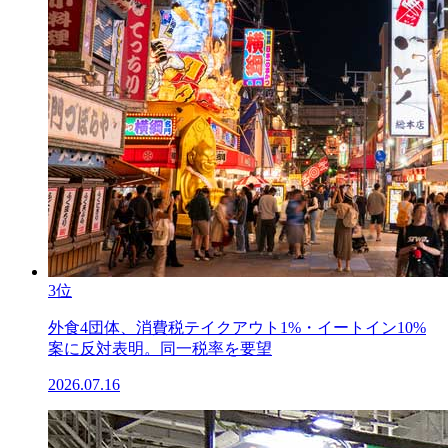
3位
外食4団体、消費税テイクアウト1%・イートイン10%
案に反対表明。同一税率を要望
2026.07.16