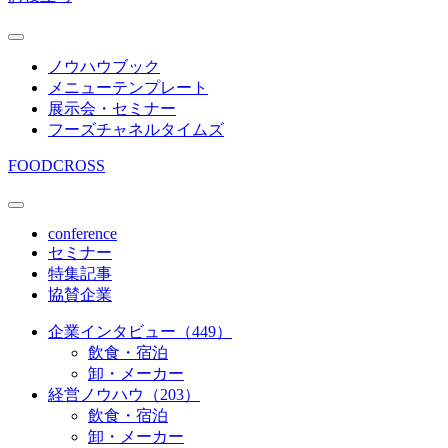
ノウハウブック
メニューテンプレート
展示会・セミナー
フーズチャネルタイムズ
FOODCROSS
conference
セミナー
特集記事
協賛企業
企業インタビュー（449）
飲食・宿泊
卸・メーカー
経営ノウハウ（203）
飲食・宿泊
卸・メーカー