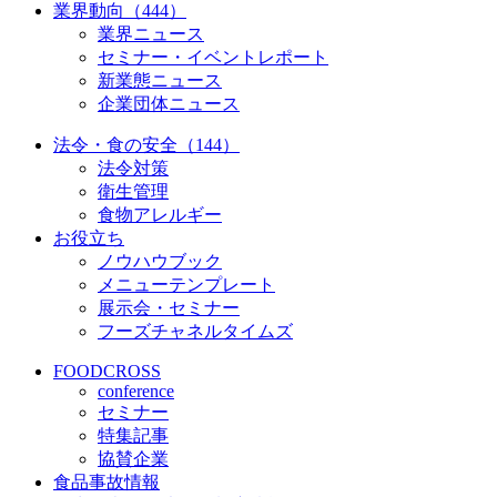
業界動向（444）
業界ニュース
セミナー・イベントレポート
新業態ニュース
企業団体ニュース
法令・食の安全（144）
法令対策
衛生管理
食物アレルギー
お役立ち
ノウハウブック
メニューテンプレート
展示会・セミナー
フーズチャネルタイムズ
FOODCROSS
conference
セミナー
特集記事
協賛企業
食品事故情報