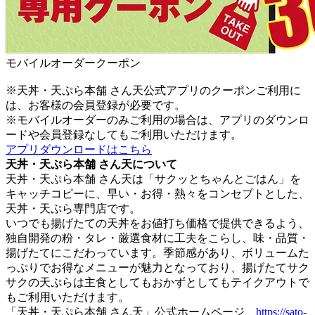
モバイルオーダークーポン
※天丼・天ぷら本舗 さん天公式アプリのクーポンご利用に
は、お客様の会員登録が必要です。
※モバイルオーダーのみご利用の場合は、アプリのダウンロ
ードや会員登録なしてもご利用いただけます。
アプリダウンロードはこちら
天丼・天ぷら本舗 さん天について
天丼・天ぷら本舗 さん天は「サクッとちゃんとごはん」を
キャッチコピーに、早い・お得・熱々をコンセプトとした、
天丼・天ぷら専門店です。
いつでも揚げたての天丼をお値打ち価格で提供できるよう、
独自開発の粉・タレ・厳選食材に工夫をこらし、味・品質・
揚げたてにこだわっています。季節感があり、ボリュームた
っぷりでお得なメニューが魅力となっており、揚げたてサク
サクの天ぷらは主食としてもおかずとしてもテイクアウトで
もご利用いただけます。
「天丼・天ぷら本舗 さん天」公式ホームページ
https://sato-