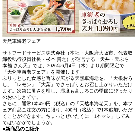
天然車海老フェア
サトフードサービス株式会社（本社・大阪府大阪市、代表取
締役執行役員社長・杉本 貴之）が運営する「天丼・天ぷら
本舗 さん天」では、2026年6月4日（木）より期間限定で
「天然車海老フェア」を開催します。
ぷりっとした食感と旨味が広がる天然車海老を、「大根おろ
し」「レモン」「大葉」でさっぱりとお召し上がりいただけ
ます。次第に暑さを増し、湿度も高まるこの季節にぴったり
のおいしさです。
さらに、通常1本450円（税込）の「天然車海老天」を、本フ
ェア商品ご注文の方に限り、400円（税込）で1本追加いただ
くことができます。ちょっとぜいたくに「1本マシ」してみ
てはいかがでしょうか。
■新商品のご紹介