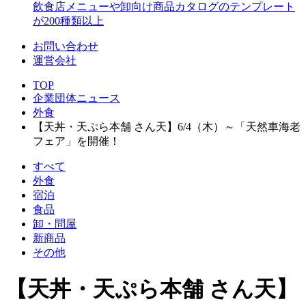
飲食店メニューや卸向け商品カタログのテンプレート
が200種類以上
お問い合わせ
運営会社
TOP
企業団体ニュース
外食
【天丼・天ぷら本舗 さん天】6/4（木）～「天然車海老
フェア」を開催！
すべて
外食
宿泊
食品
卸・問屋
新商品
その他
【天丼・天ぷら本舗 さん天】