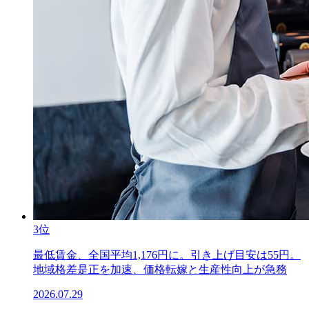
3位
最低賃金、全国平均1,176円に。引き上げ目安は55円。
地域格差是正を加速、価格転嫁と生産性向上が急務
2026.07.29