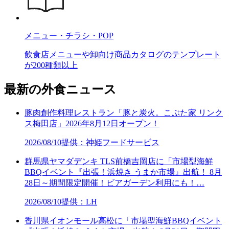
メニュー・チラシ・POP
飲食店メニューや卸向け商品カタログのテンプレート
が200種類以上
最新の外食ニュース
豚肉創作料理レストラン「豚と炭火。こぶた家 リンク
ス梅田店」2026年8月12日オープン！
2026/08/10
提供：神姫フードサービス
群馬県ヤマダデンキ TLS前橋吉岡店に「市場型海鮮
BBQイベント『出張！浜焼き うまか市場』出航！ 8月
28日～期間限定開催！ビアガーデン利用にも！…
2026/08/10
提供：LH
香川県イオンモール高松に「市場型海鮮BBQイベント