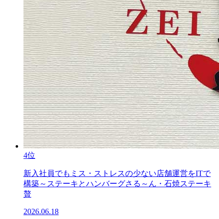
4位
新入社員でもミス・ストレスの少ない店舗運営をITで
構築～ステーキとハンバーグさる～ん・石焼ステーキ
贅
2026.06.18