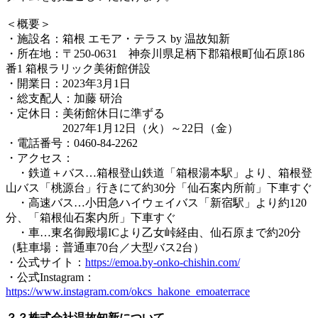
＜概要＞
・施設名：箱根 エモア・テラス by 温故知新
・所在地：〒250-0631 神奈川県足柄下郡箱根町仙石原186
番1 箱根ラリック美術館併設
・開業日：2023年3月1日
・総支配人：加藤 研治
・定休日：美術館休日に準ずる
2027年1月12日（火）～22日（金）
・電話番号：0460-84-2262
・アクセス：
・鉄道＋バス…箱根登山鉄道「箱根湯本駅」より、箱根登
山バス「桃源台」行きにて約30分「仙石案内所前」下車すぐ
・高速バス…小田急ハイウェイバス「新宿駅」より約120
分、「箱根仙石案内所」下車すぐ
・車…東名御殿場ICより乙女峠経由、仙石原まで約20分
（駐車場：普通車70台／大型バス2台）
・公式サイト：
https://emoa.by-onko-chishin.com/
・公式Instagram：
https://www.instagram.com/okcs_hakone_emoaterrace
？？株式会社温故知新について