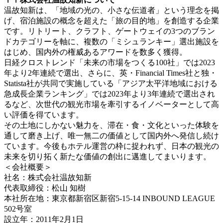
温故知新は、「地域の光の、小さな伝道者」という理念を掲
げ、宿泊施設の概念を超えた「旅の目的地」を創造する企業
です。リトリート、クラフト、ゲートウェイの3つのブラン
ドカテゴリーを軸に、複数の「ミシュランキー」選出施設を
はじめ、国内外の権威あるアワードを数多く獲得。
日経クロストレンド「未来の市場をつくる100社」では2023
年より2年連続で選出、さらに、英・Financial Times社と独・
Statista社が共同で実施している「アジア太平洋地域における
急成長企業ランキング」では2023年より3年連続で選出され
るなど、次世代の観光市場を牽引するイノベーターとして高
い評価を得ています。
その土地にしかない魅力を、滞在・食・文化といった体験を
通して磨き上げ、唯一無二の価値として国内外へ発信し続け
ています。今後もホテル運営の枠に捉われず、日本の観光の
未来を切り拓く新たな価値の創出に邁進してまいります。
＜会社概要＞
社名：株式会社温故知新
代表取締役：松山 知樹
本社所在地：東京都新宿区新宿5-15-14 INBOUND LEAGUE
502号室
設立年：2011年2月1日