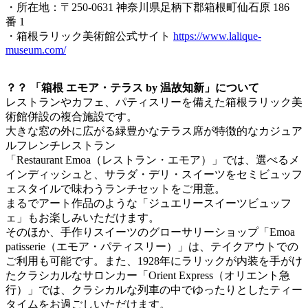
・所在地：〒250-0631 神奈川県足柄下郡箱根町仙石原 186
番 1
・箱根ラリック美術館公式サイト
https://www.lalique-
museum.com/
？？ 「箱根 エモア・テラス by 温故知新」について
レストランやカフェ、パティスリーを備えた箱根ラリック美
術館併設の複合施設です。
大きな窓の外に広がる緑豊かなテラス席が特徴的なカジュア
ルフレンチレストラン
「Restaurant Emoa（レストラン・エモア）」では、選べるメ
インディッシュと、サラダ・デリ・スイーツをセミビュッフ
ェスタイルで味わうランチセットをご用意。
まるでアート作品のような「ジュエリースイーツビュッフ
ェ」もお楽しみいただけます。
そのほか、手作りスイーツのグローサリーショップ「Emoa
patisserie（エモア・パティスリー）」は、テイクアウトでの
ご利用も可能です。また、1928年にラリックが内装を手がけ
たクラシカルなサロンカー「Orient Express（オリエント急
行）」では、クラシカルな列車の中でゆったりとしたティー
タイムをお過ごしいただけます。