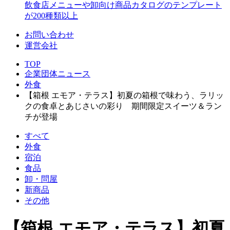
飲食店メニューや卸向け商品カタログのテンプレート
が200種類以上
お問い合わせ
運営会社
TOP
企業団体ニュース
外食
【箱根 エモア・テラス】初夏の箱根で味わう、ラリッ
クの食卓とあじさいの彩り 期間限定スイーツ＆ラン
チが登場
すべて
外食
宿泊
食品
卸・問屋
新商品
その他
【箱根 エモア・テラス】初夏