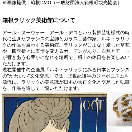
※画像提供：箱根DMO（一般財団法人箱根町観光協会）
箱根ラリック美術館について
アール・ヌーヴォー、アール・デコという装飾芸術様式の時
代に生きたフランスの宝飾とガラス工芸作家、ルネ・ラリッ
クの作品を展示する美術館。ラリックがこよなく愛した草花
や、四季折々に表情を変えるガーデンがあり、自然とアート
が響きあう心豊かになれる場所で、極上の休日をお楽しみい
ただけます。
現在開催中の企画展「ルネ・ラリックにみる日本とフランス
の"かわいい"文化交流」では、19世紀後半のジャポニスムを
源流に、ラリックの美意識が日本の大正文化と交差した軌跡
を、作品を通してご覧いただけます。