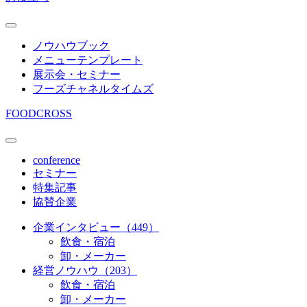
ノウハウブック
メニューテンプレート
展示会・セミナー
フーズチャネルタイムズ
FOODCROSS
conference
セミナー
特集記事
協賛企業
企業インタビュー（449）
飲食・宿泊
卸・メーカー
経営ノウハウ（203）
飲食・宿泊
卸・メーカー