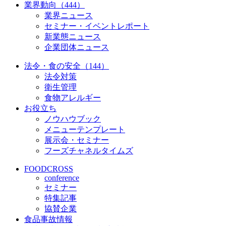
業界動向（444）
業界ニュース
セミナー・イベントレポート
新業態ニュース
企業団体ニュース
法令・食の安全（144）
法令対策
衛生管理
食物アレルギー
お役立ち
ノウハウブック
メニューテンプレート
展示会・セミナー
フーズチャネルタイムズ
FOODCROSS
conference
セミナー
特集記事
協賛企業
食品事故情報