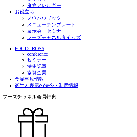
食物アレルギー
お役立ち
ノウハウブック
メニューテンプレート
展示会・セミナー
フーズチャネルタイムズ
FOODCROSS
conference
セミナー
特集記事
協賛企業
食品事故情報
衛生と表示の法令・制度情報
フーズチャネル会員特典