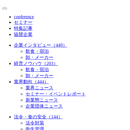
conference
セミナー
特集記事
協賛企業
企業インタビュー（449）
飲食・宿泊
卸・メーカー
経営ノウハウ（203）
飲食・宿泊
卸・メーカー
業界動向（444）
業界ニュース
セミナー・イベントレポート
新業態ニュース
企業団体ニュース
法令・食の安全（144）
法令対策
衛生管理