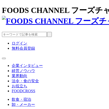
FOODS CHANNEL フー
ログイン
無料会員登録
企業インタビュー
経営ノウハウ
業界動向
法令・食の安全
お役立ち
FOODCROSS
飲食・宿泊
卸・メーカー