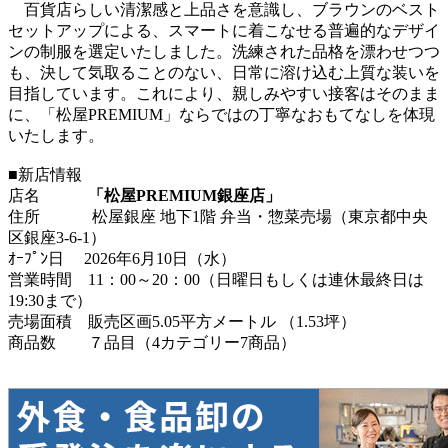
百貨店らしい清潔感と上品さを意識し、ブラウンのベスト
セットアップによる、スマートに着こなせる普遍的なデザイ
ンの制服を選定いたしました。洗練された品格を漂わせつつ
も、決して気取ることのない、日常に溶け込む上質な装いを
目指しています。これにより、親しみやすい接客はそのまま
に、「松屋PREMIUM」ならではの丁寧なおもてなしを体現
いたします。
■新店情報
店名
「松屋PREMIUM銀座店」
住所 松屋銀座 地下1階 弁当・惣菜売場（東京都中央
区銀座3-6-1）
ｵｰﾌﾟﾝ日 2026年6月10日（水）
営業時間 11：00～20：00（日曜日もしくは連休最終日は
19:30まで）
売場面積 販売区画5.05平方メートル （1.53坪）
商品数 ７品目（4カテゴリー7商品）