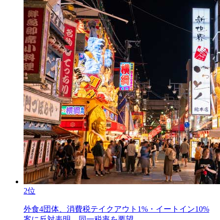
2位
外食4団体、消費税テイクアウト1%・イートイン10%
案に反対表明。同一税率を要望