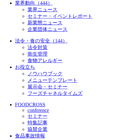
業界動向（444）
業界ニュース
セミナー・イベントレポート
新業態ニュース
企業団体ニュース
法令・食の安全（144）
法令対策
衛生管理
食物アレルギー
お役立ち
ノウハウブック
メニューテンプレート
展示会・セミナー
フーズチャネルタイムズ
FOODCROSS
conference
セミナー
特集記事
協賛企業
食品事故情報