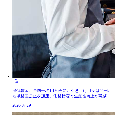
3位
最低賃金、全国平均1,176円に。引き上げ目安は55円。
地域格差是正を加速、価格転嫁と生産性向上が急務
2026.07.29