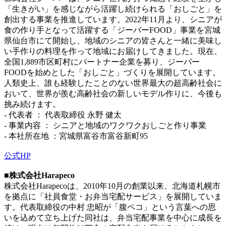
「生きがい」を感じながら活躍し続けられる「おしごと」を
創出する事業を推進しています。2022年11月より、シニアが
食の作り手となって活躍する「ジーバーFOOD」事業を宮城
県仙台市にて開始し、地域のシニアの皆さんと一緒に美味し
い手作りの料理を作って地域にお届けしてきました。現在、
全国1,889市区町村にパートナー企業を募り、ジーバー
FOODを始めとした「おしごと」づくりを展開しています。
人類史上、誰も経験したことのない世界最大の超高齢社会に
おいて、世界が羨む高齢社会の新しいモデル作りに、今後も
挑み続けます。
- 代表者 ： 代表取締役 永野 健太
- 事業内容 ： シニアと地域のワクワクおしごと作り事業
- 本社所在地 ：宮城県富谷市富谷新町95
公式HP
■株式会社Harapeco
株式会社Harapecoは、2010年10月の創業以来、北海道札幌市
を拠点に「社員食堂・お弁当宅配サービス」を展開していま
す。代表取締役の中村 忠昭が「腹ペコ」という言葉への思
いを込めて立ち上げた同社は、弁当宅配事業を中心に成長を