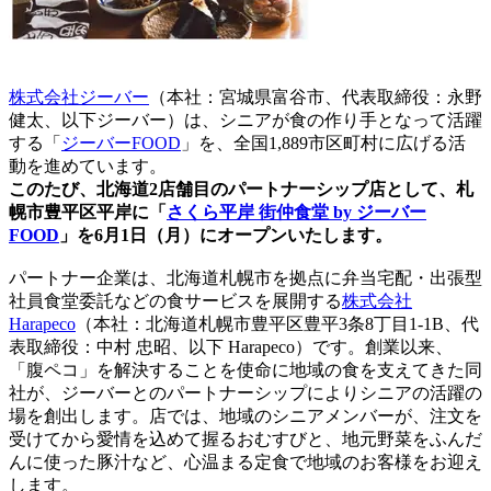
株式会社ジーバー
（本社：宮城県富谷市、代表取締役：永野
健太、以下ジーバー）は、シニアが食の作り手となって活躍
する「
ジーバーFOOD
」を、全国1,889市区町村に広げる活
動を進めています。
このたび、北海道2店舗目のパートナーシップ店として、札
幌市豊平区平岸に「
さくら平岸 街仲食堂 by ジーバー
FOOD
」を6月1日（月）にオープンいたします。
パートナー企業は、北海道札幌市を拠点に弁当宅配・出張型
社員食堂委託などの食サービスを展開する
株式会社
Harapeco
（本社：北海道札幌市豊平区豊平3条8丁目1-1B、代
表取締役：中村 忠昭、以下 Harapeco）です。創業以来、
「腹ペコ」を解決することを使命に地域の食を支えてきた同
社が、ジーバーとのパートナーシップによりシニアの活躍の
場を創出します。店では、地域のシニアメンバーが、注文を
受けてから愛情を込めて握るおむすびと、地元野菜をふんだ
んに使った豚汁など、心温まる定食で地域のお客様をお迎え
します。