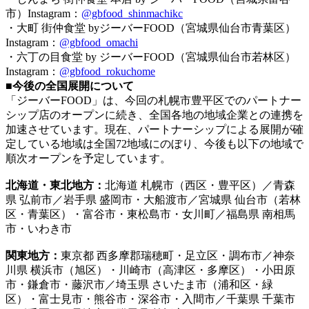
市）Instagram：
@gbfood_shinmachikc
・大町 街仲食堂 byジーバーFOOD（宮城県仙台市青葉区）
Instagram：
@gbfood_omachi
・六丁の目食堂 by ジーバーFOOD（宮城県仙台市若林区）
Instagram：
@gbfood_rokuchome
■今後の全国展開について
「ジーバーFOOD」は、今回の札幌市豊平区でのパートナー
シップ店のオープンに続き、全国各地の地域企業との連携を
加速させています。現在、パートナーシップによる展開が確
定している地域は全国72地域にのぼり、今後も以下の地域で
順次オープンを予定しています。
北海道・東北地方：
北海道 札幌市（西区・豊平区）／青森
県 弘前市／岩手県 盛岡市・大船渡市／宮城県 仙台市（若林
区・青葉区）・富谷市・東松島市・女川町／福島県 南相馬
市・いわき市
関東地方：
東京都 西多摩郡瑞穂町・足立区・調布市／神奈
川県 横浜市（旭区）・川崎市（高津区・多摩区）・小田原
市・鎌倉市・藤沢市／埼玉県 さいたま市（浦和区・緑
区）・富士見市・熊谷市・深谷市・入間市／千葉県 千葉市