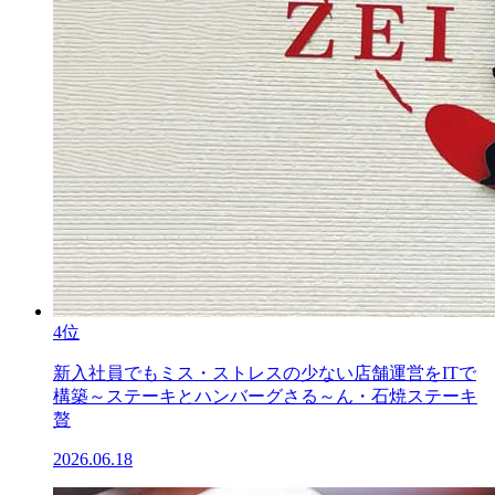
4位
新入社員でもミス・ストレスの少ない店舗運営をITで
構築～ステーキとハンバーグさる～ん・石焼ステーキ
贅
2026.06.18