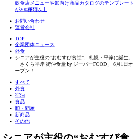
飲食店メニューや卸向け商品カタログのテンプレート
が200種類以上
お問い合わせ
運営会社
TOP
企業団体ニュース
外食
シニアが主役の“おむすび食堂”、札幌・平岸に誕生。
「さくら平岸 街仲食堂 by ジーバーFOOD」 6月1日オ
ープン！
すべて
外食
宿泊
食品
卸・問屋
新商品
その他
シニアが主役の“おむすび食