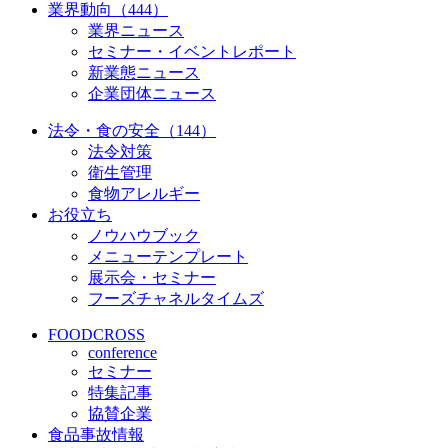
業界動向（444）
業界ニュース
セミナー・イベントレポート
新業態ニュース
企業団体ニュース
法令・食の安全（144）
法令対策
衛生管理
食物アレルギー
お役立ち
ノウハウブック
メニューテンプレート
展示会・セミナー
フーズチャネルタイムズ
FOODCROSS
conference
セミナー
特集記事
協賛企業
食品事故情報