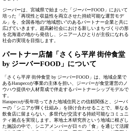
ジーバーは、宮城県で始まった「ジーバーFOOD」において
培った「再現性と収益性を両立させた持続可能な運営モデ
ル」を、全国各地の“地域想い”のあるパートナー企業と共に
広げていきます。超高齢社会における新しいまちづくりの形
を北海道の地から発信し、シニア一人ひとりが主役になれる
社会の実現を目指します。
パートナー店舗「さくら平岸 街仲食堂
by ジーバーFOOD」について
「さくら平岸 街仲食堂 by ジーバーFOOD」は、地域企業で
あるHarapecoが事業の主体を担い、ジーバーが食堂運営のノ
ウハウ提供や人材育成で伴走するパートナーシップモデルで
す。
Harapecoが長年培ってきた地域住民との信頼関係と、ジーバ
ーの「シニアが輝く仕組み」を掛け合わせることで、単なる
飲食店に留まらない、多世代が交流する持続可能なコミュニ
ティ拠点を実現します。寒地土木研究所という地域に根ざし
た施設の中で、シニアメンバーが日々の「食」を通じて活躍