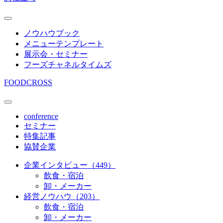
ノウハウブック
メニューテンプレート
展示会・セミナー
フーズチャネルタイムズ
FOODCROSS
conference
セミナー
特集記事
協賛企業
企業インタビュー（449）
飲食・宿泊
卸・メーカー
経営ノウハウ（203）
飲食・宿泊
卸・メーカー