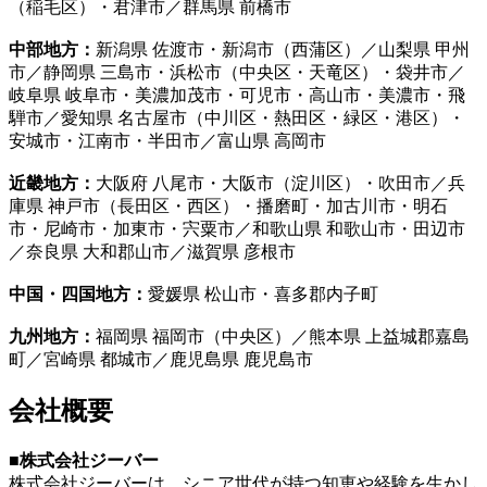
（稲毛区）・君津市／群馬県 前橋市
中部地方：
新潟県 佐渡市・新潟市（西蒲区）／山梨県 甲州
市／静岡県 三島市・浜松市（中央区・天竜区）・袋井市／
岐阜県 岐阜市・美濃加茂市・可児市・高山市・美濃市・飛
騨市／愛知県 名古屋市（中川区・熱田区・緑区・港区）・
安城市・江南市・半田市／富山県 高岡市
近畿地方：
大阪府 八尾市・大阪市（淀川区）・吹田市／兵
庫県 神戸市（長田区・西区）・播磨町・加古川市・明石
市・尼崎市・加東市・宍粟市／和歌山県 和歌山市・田辺市
／奈良県 大和郡山市／滋賀県 彦根市
中国・四国地方：
愛媛県 松山市・喜多郡内子町
九州地方：
福岡県 福岡市（中央区）／熊本県 上益城郡嘉島
町／宮崎県 都城市／鹿児島県 鹿児島市
会社概要
■株式会社ジーバー
株式会社ジーバーは、シニア世代が持つ知恵や経験を生かし