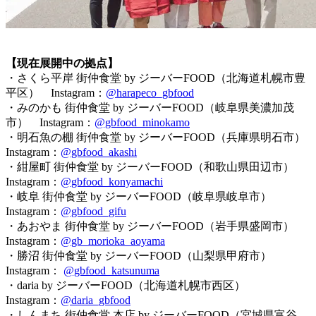
【現在展開中の拠点】
・さくら平岸 街仲食堂 by ジーバーFOOD（北海道札幌市豊
平区） Instagram：
@harapeco_gbfood
・みのかも 街仲食堂 by ジーバーFOOD（岐阜県美濃加茂
市） Instagram：
@gbfood_minokamo
・明石魚の棚 街仲食堂 by ジーバーFOOD（兵庫県明石市）
Instagram：
@gbfood_akashi
・紺屋町 街仲食堂 by ジーバーFOOD（和歌山県田辺市）
Instagram：
@gbfood_konyamachi
・岐阜 街仲食堂 by ジーバーFOOD（岐阜県岐阜市）
Instagram：
@gbfood_gifu
・あおやま 街仲食堂 by ジーバーFOOD（岩手県盛岡市）
Instagram：
@gb_morioka_aoyama
・勝沼 街仲食堂 by ジーバーFOOD（山梨県甲府市）
Instagram：
@gbfood_katsunuma
・daria by ジーバーFOOD（北海道札幌市西区）
Instagram：
@daria_gbfood
・しんまち 街仲食堂 本店 by ジーバーFOOD（宮城県富谷