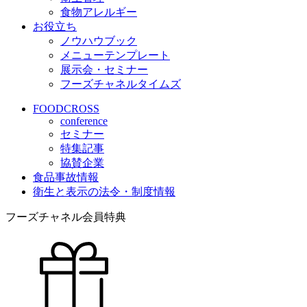
食物アレルギー
お役立ち
ノウハウブック
メニューテンプレート
展示会・セミナー
フーズチャネルタイムズ
FOODCROSS
conference
セミナー
特集記事
協賛企業
食品事故情報
衛生と表示の法令・制度情報
フーズチャネル会員特典