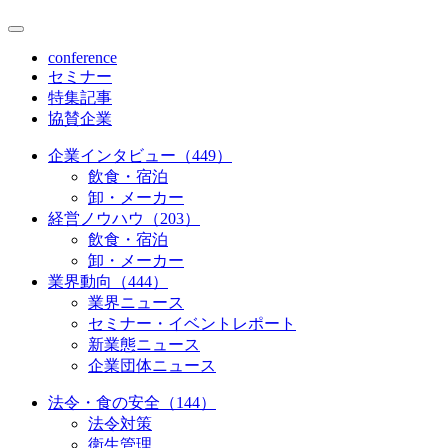
conference
セミナー
特集記事
協賛企業
企業インタビュー（449）
飲食・宿泊
卸・メーカー
経営ノウハウ（203）
飲食・宿泊
卸・メーカー
業界動向（444）
業界ニュース
セミナー・イベントレポート
新業態ニュース
企業団体ニュース
法令・食の安全（144）
法令対策
衛生管理