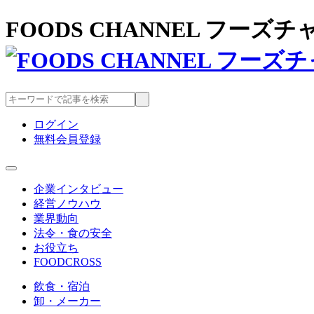
FOODS CHANNEL フー
ログイン
無料会員登録
企業インタビュー
経営ノウハウ
業界動向
法令・食の安全
お役立ち
FOODCROSS
飲食・宿泊
卸・メーカー