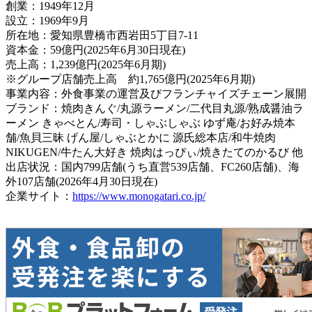
創業：1949年12月
設立：1969年9月
所在地：愛知県豊橋市西岩田5丁目7-11
資本金：59億円(2025年6月30日現在)
売上高：1,239億円(2025年6月期)
※グループ店舗売上高 約1,765億円(2025年6月期)
事業内容：外食事業の運営及びフランチャイズチェーン展開
ブランド：焼肉きんぐ/丸源ラーメン/二代目丸源/熟成醤油ラ
ーメン きゃべとん/寿司・しゃぶしゃぶ ゆず庵/お好み焼本
舗/魚貝三昧 げん屋/しゃぶとかに 源氏総本店/和牛焼肉
NIKUGEN/牛たん大好き 焼肉はっぴぃ/焼きたてのかるび 他
出店状況：国内799店舗(うち直営539店舗、FC260店舗)、海
外107店舗(2026年4月30日現在)
企業サイト：
https://www.monogatari.co.jp/