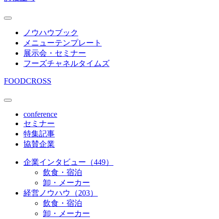
ノウハウブック
メニューテンプレート
展示会・セミナー
フーズチャネルタイムズ
FOODCROSS
conference
セミナー
特集記事
協賛企業
企業インタビュー（449）
飲食・宿泊
卸・メーカー
経営ノウハウ（203）
飲食・宿泊
卸・メーカー