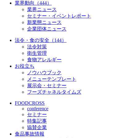
業界動向（444）
業界ニュース
セミナー・イベントレポート
新業態ニュース
企業団体ニュース
法令・食の安全（144）
法令対策
衛生管理
食物アレルギー
お役立ち
ノウハウブック
メニューテンプレート
展示会・セミナー
フーズチャネルタイムズ
FOODCROSS
conference
セミナー
特集記事
協賛企業
食品事故情報