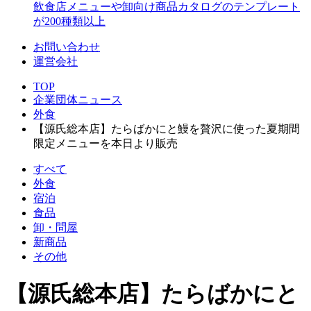
飲食店メニューや卸向け商品カタログのテンプレート
が200種類以上
お問い合わせ
運営会社
TOP
企業団体ニュース
外食
【源氏総本店】たらばかにと鰻を贅沢に使った夏期間
限定メニューを本日より販売
すべて
外食
宿泊
食品
卸・問屋
新商品
その他
【源氏総本店】たらばかにと