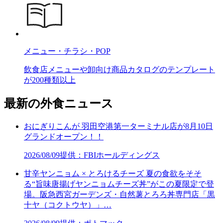
メニュー・チラシ・POP
飲食店メニューや卸向け商品カタログのテンプレート
が200種類以上
最新の外食ニュース
おにぎりこんが 羽田空港第一ターミナル店が8月10日
グランドオープン！！
2026/08/09
提供：FBIホールディングス
甘辛ヤンニョム × とろけるチーズ 夏の食欲をそそ
る“旨味唐揚げヤンニョムチーズ丼”がこの夏限定で登
場。阪急西宮ガーデンズ・自然薯とろろ丼専門店「黒
十ヤ（コクトウヤ）」…