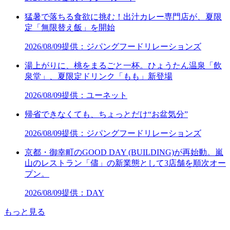
猛暑で落ちる食欲に挑む！出汁カレー専門店が、夏限
定「無限替え飯」を開始
2026/08/09
提供：ジパングフードリレーションズ
湯上がりに、桃をまるごと一杯。ひょうたん温泉「飲
泉堂」、夏限定ドリンク「もも」新登場
2026/08/09
提供：ユーネット
帰省できなくても、ちょっとだけ“お盆気分”
2026/08/09
提供：ジパングフードリレーションズ
京都・御幸町のGOOD DAY (BUILDING)が再始動。嵐
山のレストラン「儘」の新業態として3店舗を順次オー
プン。
2026/08/09
提供：DAY
もっと見る