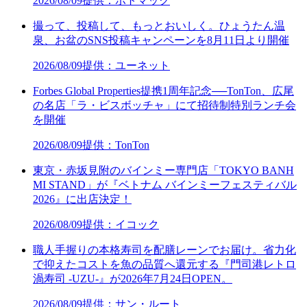
2026/08/09
提供：ポトマック
撮って、投稿して、もっとおいしく。ひょうたん温
泉、お盆のSNS投稿キャンペーンを8月11日より開催
2026/08/09
提供：ユーネット
Forbes Global Properties提携1周年記念──TonTon、広尾
の名店「ラ・ビスボッチャ」にて招待制特別ランチ会
を開催
2026/08/09
提供：TonTon
東京・赤坂見附のバインミー専門店「TOKYO BANH
MI STAND」が『ベトナム バインミーフェスティバル
2026』に出店決定！
2026/08/09
提供：イコック
職人手握りの本格寿司を配膳レーンでお届け。省力化
で抑えたコストを魚の品質へ還元する『門司港レトロ
渦寿司 -UZU-』が2026年7月24日OPEN。
2026/08/09
提供：サン・ルート