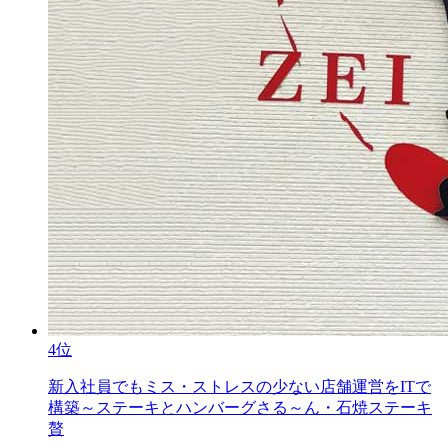
4位
新入社員でもミス・ストレスの少ない店舗運営をITで
構築～ステーキとハンバーグさる～ん・石焼ステーキ
贅