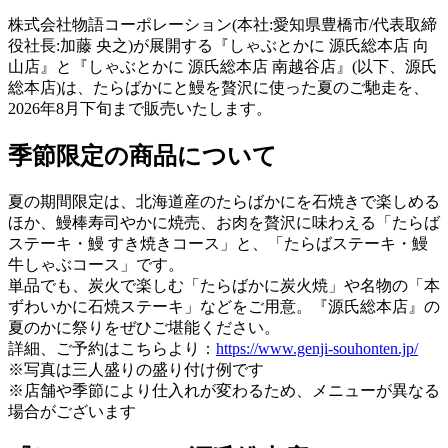
株式会社物語コーポレーション(本社:愛知県豊橋市/代表取締
役社長:加藤 央之)が展開する『しゃぶとかに 源氏総本店 向
山店』と『しゃぶとかに 源氏総本店 南越谷店』(以下、源氏
総本店)は、たらばかにと鰻を贅沢に使った夏のご馳走を、
2026年8月下旬まで販売いたします。
季節限定の商品について
夏の期間限定は、北海道産のたらばかにを石焼きで楽しめる
ほか、鰻棒寿司やかに焼売、お肉を贅沢に味わえる「たらば
ステーキ・鰻 すき焼きコース」と、「たらばステーキ・鰻
牛しゃぶコース」です。
単品でも、炭火で楽しむ「たらばかに炭火焼」や名物の「本
ずわいかに石焼ステーキ」などをご用意。『源氏総本店』の
夏のかに祭りをぜひご堪能ください。
詳細、ご予約はこちらより：
https://www.genji-souhonten.jp/
※写真は三人盛りの盛り付け例です
※店舗や季節により仕入れが変わるため、メニューが異なる
場合がございます