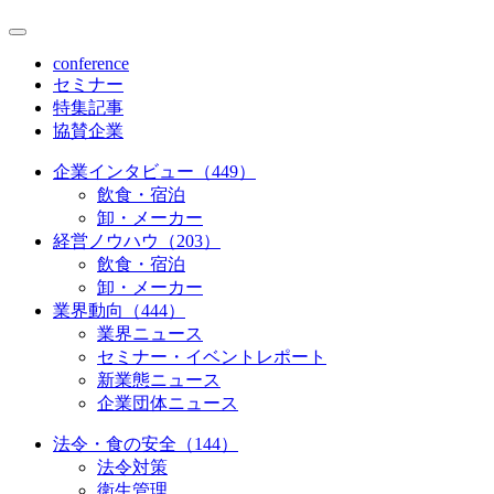
conference
セミナー
特集記事
協賛企業
企業インタビュー（449）
飲食・宿泊
卸・メーカー
経営ノウハウ（203）
飲食・宿泊
卸・メーカー
業界動向（444）
業界ニュース
セミナー・イベントレポート
新業態ニュース
企業団体ニュース
法令・食の安全（144）
法令対策
衛生管理