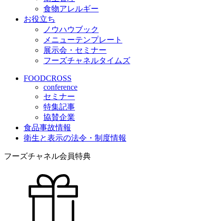
食物アレルギー
お役立ち
ノウハウブック
メニューテンプレート
展示会・セミナー
フーズチャネルタイムズ
FOODCROSS
conference
セミナー
特集記事
協賛企業
食品事故情報
衛生と表示の法令・制度情報
フーズチャネル会員特典