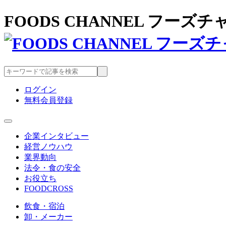
FOODS CHANNEL フー
ログイン
無料会員登録
企業インタビュー
経営ノウハウ
業界動向
法令・食の安全
お役立ち
FOODCROSS
飲食・宿泊
卸・メーカー