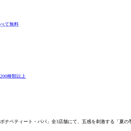
べて無料
00種類以上
ボナペティート・パパ」全3店舗にて、五感を刺激する「夏の季