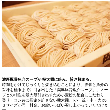
濃厚豚骨魚介スープが 極太麺に絡み、旨さ極まる。
時間をかけてじっくりと炊き込むことにより、豚骨と魚介の
旨味を極限までに引き出した「濃厚豚骨魚介スープ」。スー
プとの相性を最大限引き出すため小麦粉の配合にこだわり、
香り・コシ共に妥協を許さない極太麺。[小・並・中・大]の
３サイズが同一料金。お腹いっぱい召し上がっていただけま