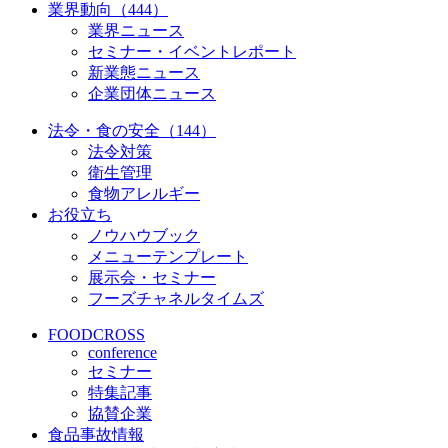
業界動向（444）
業界ニュース
セミナー・イベントレポート
新業態ニュース
企業団体ニュース
法令・食の安全（144）
法令対策
衛生管理
食物アレルギー
お役立ち
ノウハウブック
メニューテンプレート
展示会・セミナー
フーズチャネルタイムズ
FOODCROSS
conference
セミナー
特集記事
協賛企業
食品事故情報