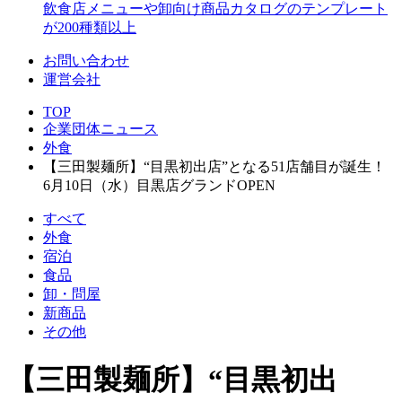
飲食店メニューや卸向け商品カタログのテンプレート
が200種類以上
お問い合わせ
運営会社
TOP
企業団体ニュース
外食
【三田製麺所】“目黒初出店”となる51店舗目が誕生！
6月10日（水）目黒店グランドOPEN
すべて
外食
宿泊
食品
卸・問屋
新商品
その他
【三田製麺所】“目黒初出