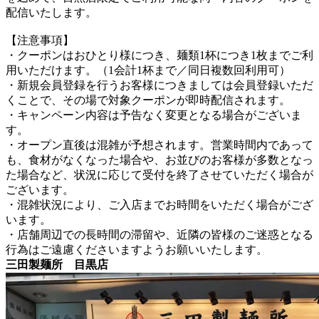
配信いたします。
【注意事項】
・クーポンはおひとり様につき、麺類1杯につき1枚までご利
用いただけます。（1会計1杯まで／同日複数回利用可）
・新規会員登録を行うお客様につきましては会員登録いただ
くことで、その場で対象クーポンが即時配信されます。
・キャンペーン内容は予告なく変更となる場合がございま
す。
・オープン直後は混雑が予想されます。営業時間内であって
も、食材がなくなった場合や、お並びのお客様が多数となっ
た場合など、状況に応じて受付を終了させていただく場合が
ございます。
・混雑状況により、ご入店までお時間をいただく場合がござ
います。
・店舗周辺での長時間の滞留や、近隣の皆様のご迷惑となる
行為はご遠慮くださいますようお願いいたします。
三田製麺所 目黒店