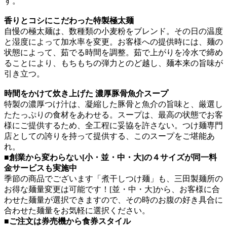
す。
香りとコシにこだわった特製極太麺
自慢の極太麺は、数種類の小麦粉をブレンド。その日の温度
と湿度によって加水率を変更。お客様への提供時には、麺の
状態によって、茹でる時間を調整。茹で上がりを冷水で締め
ることにより、もちもちの弾力とのど越し、麺本来の旨味が
引き立つ。
時間をかけて炊き上げた 濃厚豚骨魚介スープ
特製の濃厚つけ汁は、凝縮した豚骨と魚介の旨味と、厳選し
たたっぷりの食材をあわせる。スープは、最高の状態でお客
様にご提供するため、全工程に妥協を許さない。つけ麺専門
店としての誇りを持って提供する、このスープをご堪能あ
れ。
■創業から変わらない
[小・並・中・大]の４サイズが同一料
金サービスも実施中
季節の商品でございます「煮干しつけ麺」も、三田製麺所の
お得な麺量変更は可能です！[並・中・大]から、お客様に合
わせた麺量が選択できますので、その時のお腹の好き具合に
合わせた麺量をお気軽に選択ください。
■ご注文は券売機から食券スタイル