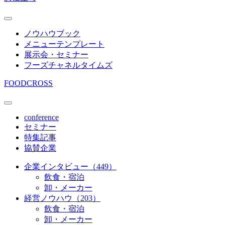
ノウハウブック
メニューテンプレート
展示会・セミナー
フーズチャネルタイムズ
FOODCROSS
conference
セミナー
特集記事
協賛企業
企業インタビュー（449）
飲食・宿泊
卸・メーカー
経営ノウハウ（203）
飲食・宿泊
卸・メーカー