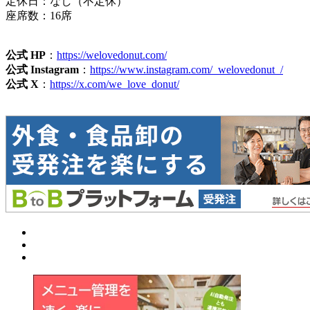
定休日：なし（不定休）
座席数：16席
公式 HP
：
https://welovedonut.com/
公式 Instagram
：
https://www.instagram.com/_welovedonut_/
公式 X
：
https://x.com/we_love_donut/