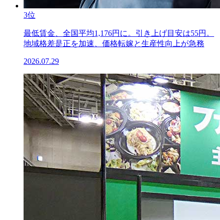
3位
最低賃金、全国平均1,176円に。引き上げ目安は55円。
地域格差是正を加速、価格転嫁と生産性向上が急務
2026.07.29