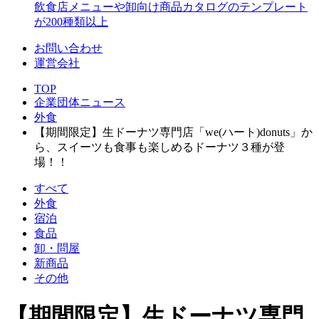
飲食店メニューや卸向け商品カタログのテンプレート
が200種類以上
お問い合わせ
運営会社
TOP
企業団体ニュース
外食
【期間限定】生ドーナツ専門店「we(ハート)donuts」か
ら、スイーツも食事も楽しめるドーナツ３種が登
場！！
すべて
外食
宿泊
食品
卸・問屋
新商品
その他
【期間限定】生ドーナツ専門