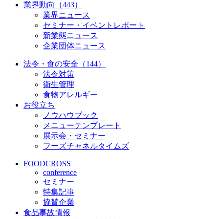
業界動向（443）
業界ニュース
セミナー・イベントレポート
新業態ニュース
企業団体ニュース
法令・食の安全（144）
法令対策
衛生管理
食物アレルギー
お役立ち
ノウハウブック
メニューテンプレート
展示会・セミナー
フーズチャネルタイムズ
FOODCROSS
conference
セミナー
特集記事
協賛企業
食品事故情報