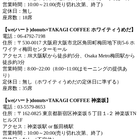
営業時間：10:00～21:00(売り切れ次第、終了)
定休日：無し
座席数：18席
【we(ハート)donuts×TAKAGI COFFEE ホワイティうめだ】
電話：06-4792-7198
住所：〒530-0017 大阪府大阪市北区角田町梅田地下街5-6 ホ
ワイティ梅田センターモール
アクセス：JR大阪駅から徒歩約5分、Osaka Metro梅田駅から
徒歩約3分
営業時間：8:00~22:00（8:00~11:00はモーニングの提供あ
り）
定休日：無し（ホワイティうめだの定休日に準ずる）
座席数：35席
【we(ハート)donuts×TAKAGI COFFEE 神楽坂】
電話：03-5579‐8653
住所：〒162-0825 東京都新宿区神楽坂５丁目１-２ 神楽坂TN
ヒルズ1F
アクセス：神楽坂駅 or 飯田橋駅
営業時間：10:00～20:00(売り切れ次第、終了)