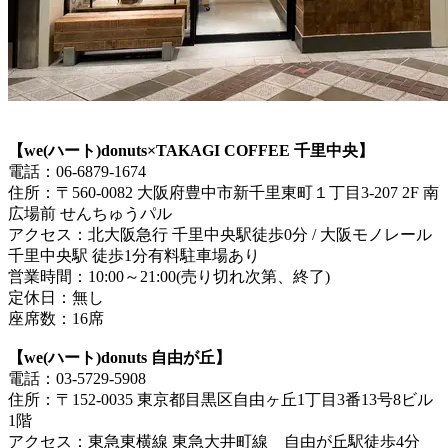
【we(ハート)donuts×TAKAGI COFFEE 千里中央】
電話：06-6879-1674
住所：〒560-0082 大阪府豊中市新千里東町１丁目3-207 2F 南
広場前 せんちゅうパル
アクセス：北大阪急行 千里中央駅徒歩0分 / 大阪モノレール
千里中央駅 徒歩1分有料駐車場あり
営業時間：10:00～21:00(売り切れ次第、終了)
定休日：無し
座席数：16席
【we(ハート)donuts 自由が丘】
電話：03-5729-5908
住所：〒152-0035 東京都目黒区自由ヶ丘1丁目3番13号8ビル
1階
アクセス：東急東横線 東急大井町線 自由が丘駅徒歩4分