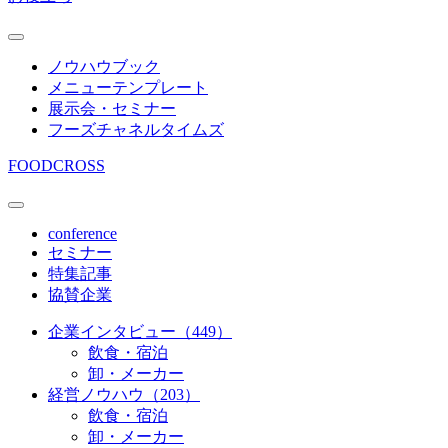
ノウハウブック
メニューテンプレート
展示会・セミナー
フーズチャネルタイムズ
FOODCROSS
conference
セミナー
特集記事
協賛企業
企業インタビュー（449）
飲食・宿泊
卸・メーカー
経営ノウハウ（203）
飲食・宿泊
卸・メーカー