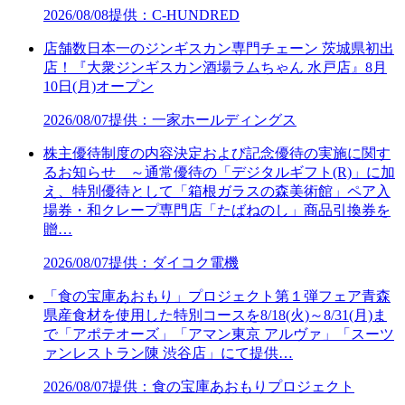
2026/08/08
提供：C-HUNDRED
店舗数日本一のジンギスカン専門チェーン 茨城県初出
店！『大衆ジンギスカン酒場ラムちゃん 水戸店』8月
10日(月)オープン
2026/08/07
提供：一家ホールディングス
株主優待制度の内容決定および記念優待の実施に関す
るお知らせ ～通常優待の「デジタルギフト(R)」に加
え、特別優待として「箱根ガラスの森美術館」ペア入
場券・和クレープ専門店「たばねのし」商品引換券を
贈…
2026/08/07
提供：ダイコク電機
「食の宝庫あおもり」プロジェクト第１弾フェア青森
県産食材を使用した特別コースを8/18(火)～8/31(月)ま
で「アポテオーズ」「アマン東京 アルヴァ」「スーツ
ァンレストラン陳 渋谷店」にて提供…
2026/08/07
提供：食の宝庫あおもりプロジェクト