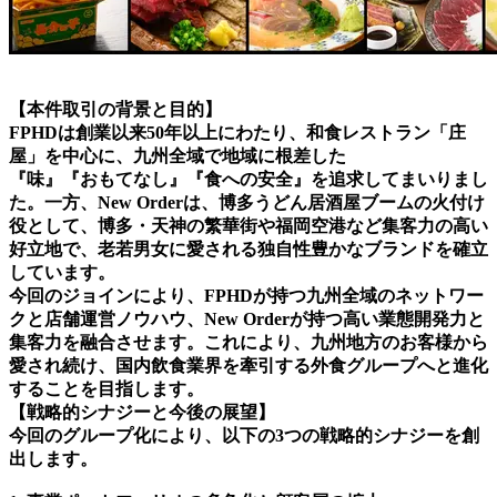
【本件取引の背景と目的】
FPHDは創業以来50年以上にわたり、和食レストラン「庄
屋」を中心に、九州全域で地域に根差した
『味』『おもてなし』『食への安全』を追求してまいりまし
た。一方、New Orderは、博多うどん居酒屋ブームの火付け
役として、博多・天神の繁華街や福岡空港など集客力の高い
好立地で、老若男女に愛される独自性豊かなブランドを確立
しています。
今回のジョインにより、FPHDが持つ九州全域のネットワー
クと店舗運営ノウハウ、New Orderが持つ高い業態開発力と
集客力を融合させます。これにより、九州地方のお客様から
愛され続け、国内飲食業界を牽引する外食グループへと進化
することを目指します。
【戦略的シナジーと今後の展望】
今回のグループ化により、以下の3つの戦略的シナジーを創
出します。