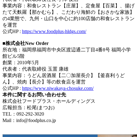
事業内容：和食レストラン【庄屋】、定食屋【百菜】、揚げ
たて天麩羅【那かむら】、こだわり海鮮の【おさかな家族】
の4業態で、九州・山口を中心に約100店舗の和食レストラン
を運営
公式HP :
https://www.foodplus-hldgs.com/
■株式会社New Order
所在地：福岡県福岡市中央区渡辺通二丁目4番8号 福岡小学
館ビル5階
創業：2010年5月
代表者：代表取締役 玉置 康雄
事業内容：うどん居酒屋【二〇加屋長介】【釜喜利うど
ん】、焼肉【長介】等の飲食店を運営
公式HP :
https://www.niwakaya-chosuke.com/
本件に関するお問い合わせ先
株式会社フードプラス・ホールディングス
広報担当：松尾(まつお)
TEL：092-292-3020
Mail：info@foodplus.co.jp