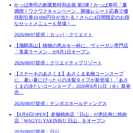
かっぱ寿司の創業祭特別企画 第5弾！かっぱ寿司「夏
満喫！ワクワクキャンペーン」開催レシート応募で優
待割引券10,000円分が当たる！さらに4日間限定のお得
なセットメニューも登場！…
2026/08/07
提供：カッパ・クリエイト
【飛騨高山】植物の恵みを一杯に。ヴィーガン専門店
「美菜ラーメン」が8月1日オープン
2026/08/07
提供：クリエイティブリゾート
【ステーキのあさくま】あさくま名物コーンスープ
に、暑い夏にぴったりの冷製タイプが新登場！「あさ
くまの冷たいコーンスープ」2026年8月11日（火）新発
売…
2026/08/07
提供：テンポスホールディングス
【8月8日OPEN】老舗精肉店「日山」が恵比寿に焼肉
店「WAGYU YAKINIKU 日山」をオープン
2026/08/07
提供：日山