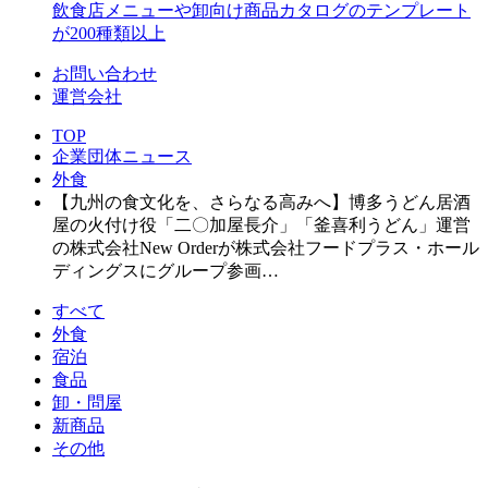
飲食店メニューや卸向け商品カタログのテンプレート
が200種類以上
お問い合わせ
運営会社
TOP
企業団体ニュース
外食
【九州の食文化を、さらなる高みへ】博多うどん居酒
屋の火付け役「二〇加屋長介」「釜喜利うどん」運営
の株式会社New Orderが株式会社フードプラス・ホール
ディングスにグループ参画…
すべて
外食
宿泊
食品
卸・問屋
新商品
その他