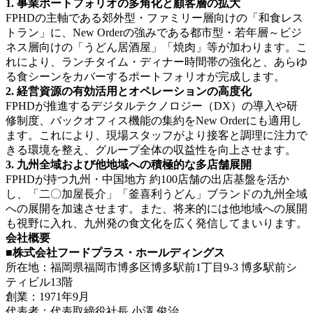
1. 事業ポートフォリオの多角化と顧客層の拡大
FPHDの主軸である郊外型・ファミリー層向けの「和食レス
トラン」に、New Orderの強みである都市型・若年層～ビジ
ネス層向けの「うどん居酒屋」「焼肉」等が加わります。こ
れにより、ランチタイム・ディナー時間帯の強化と、あらゆ
る食シーンをカバーするポートフォリオが完成します。
2. 経営資源の有効活用とオペレーションの高度化
FPHDが推進するデジタルテクノロジー（DX）の導入や研
修制度、バックオフィス機能の集約をNew Orderにも適用し
ます。これにより、現場スタッフがより接客と調理に注力で
きる環境を整え、グループ全体の収益性を向上させます。
3. 九州全域および他地域への積極的な多店舗展開
FPHDが持つ九州・中国地方 約100店舗の出店基盤を活か
し、「二〇加屋長介」「釜喜利うどん」ブランドの九州全域
への展開を加速させます。また、将来的には他地域への展開
も視野に入れ、九州発の食文化を広く発信してまいります。
会社概要
■株式会社フードプラス・ホールディングス
所在地：福岡県福岡市博多区博多駅前1丁目9-3 博多駅前シ
ティビル13階
創業：1971年9月
代表者：代表取締役社長 小澤 俊治