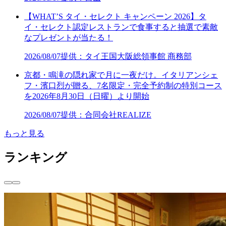
【WHAT’S タイ・セレクト キャンペーン 2026】タ
イ・セレクト認定レストランで食事すると抽選で素敵
なプレゼントが当たる！
2026/08/07
提供：タイ王国大阪総領事館 商務部
京都・鳴滝の隠れ家で月に一夜だけ。イタリアンシェ
フ・濱口烈が贈る、7名限定・完全予約制の特別コース
を2026年8月30日（日曜）より開始
2026/08/07
提供：合同会社REALIZE
もっと見る
ランキング