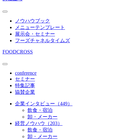
ノウハウブック
メニューテンプレート
展示会・セミナー
フーズチャネルタイムズ
FOODCROSS
conference
セミナー
特集記事
協賛企業
企業インタビュー（449）
飲食・宿泊
卸・メーカー
経営ノウハウ（203）
飲食・宿泊
卸・メーカー