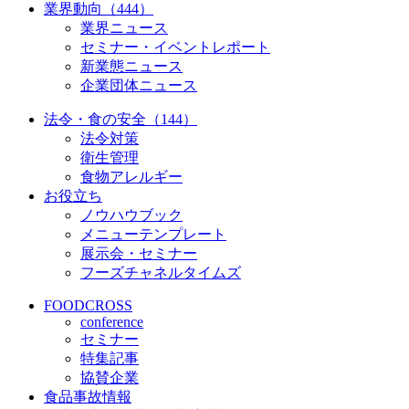
業界動向（444）
業界ニュース
セミナー・イベントレポート
新業態ニュース
企業団体ニュース
法令・食の安全（144）
法令対策
衛生管理
食物アレルギー
お役立ち
ノウハウブック
メニューテンプレート
展示会・セミナー
フーズチャネルタイムズ
FOODCROSS
conference
セミナー
特集記事
協賛企業
食品事故情報