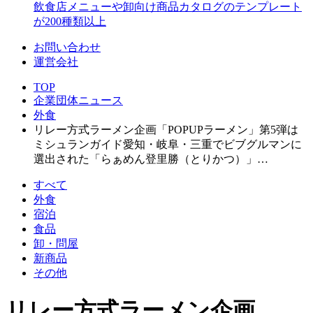
飲食店メニューや卸向け商品カタログのテンプレート
が200種類以上
お問い合わせ
運営会社
TOP
企業団体ニュース
外食
リレー方式ラーメン企画「POPUPラーメン」第5弾は
ミシュランガイド愛知・岐阜・三重でビブグルマンに
選出された「らぁめん登里勝（とりかつ）」…
すべて
外食
宿泊
食品
卸・問屋
新商品
その他
リレー方式ラーメン企画