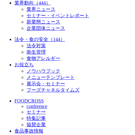
業界動向（444）
業界ニュース
セミナー・イベントレポート
新業態ニュース
企業団体ニュース
法令・食の安全（144）
法令対策
衛生管理
食物アレルギー
お役立ち
ノウハウブック
メニューテンプレート
展示会・セミナー
フーズチャネルタイムズ
FOODCROSS
conference
セミナー
特集記事
協賛企業
食品事故情報