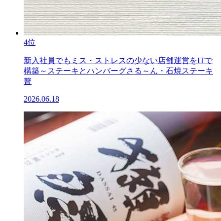
4位
新入社員でもミス・ストレスの少ない店舗運営をITで
構築～ステーキとハンバーグさる～ん・石焼ステーキ
贅
2026.06.18