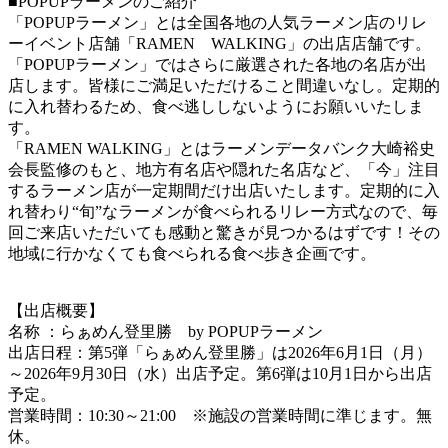
■POPUPラーメンのご紹介
「POPUPラーメン」とは全国各地の人気ラーメン店のリレ
ーイベント店舗「RAMEN WALKING」の出店店舗です。
「POPUPラーメン」ではさらに厳選された各地の名店が出
店します。皆様にご満足いただけること間違いなし。定期的
に入れ替わるため、食べ逃ししないようにお願いいたしま
す。
「RAMEN WALKING」とはラーメンデータバンク大崎裕史
会長監修のもと、地方有名店や隠れた名店など、「今」注目
するラーメン店が一定期間だけ出店いたします。定期的に入
れ替わり“旬”なラーメンが食べられるリレー方式なので、毎
回ご来店いただいても感動と驚きが見つかるはずです！その
地域に行かなくても食べられる食べ歩き企画です。
【出店概要】
名称 ：らぁめん登里勝 by POPUPラーメン
出店日程：第5弾「らぁめん登里勝」は2026年6月1日（月）
～2026年9月30日（水）出店予定。第6弾は10月1日から出店
予定。
営業時間：10:30～21:00 ※施設の営業時間に準じます。無
休。