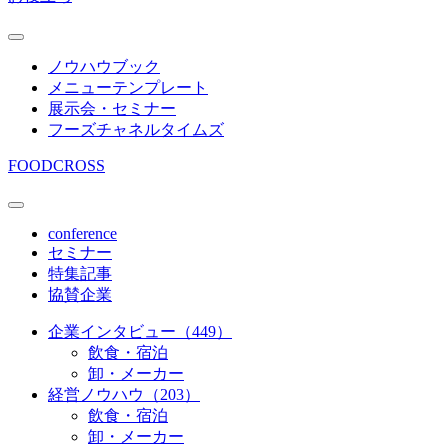
ノウハウブック
メニューテンプレート
展示会・セミナー
フーズチャネルタイムズ
FOODCROSS
conference
セミナー
特集記事
協賛企業
企業インタビュー（449）
飲食・宿泊
卸・メーカー
経営ノウハウ（203）
飲食・宿泊
卸・メーカー