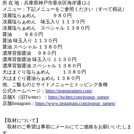
所 在 地：兵庫県神戸市垂水区海岸通12-2
メニュー：下記メニューをご参照ください（すべて税込）
淡麗塩らぁめん ９８０円
淡麗塩らぁめん 味玉入り １１３０円
淡麗塩らぁめん スペシャル １３８０円
醤油 ９８０円
醤油 味玉入り １１３０円
醤油 スペシャル １３８０円
濃厚背脂醤油 ９８０円
濃厚背脂醤油 味玉入り １１３０円
濃厚背脂醤油 スペシャル １３８０円
大はまぐり塩らぁめん １３８０円
大はまぐり醤油らぁめん １３８０円
他、ご飯ものとサイドメニューとトッピング各種
公式ホームページ：
https://popupramen.com/
店舗X（旧Twitter）：
https://twitter.com/popup_ramen
店舗Instagram：
https://www.instagram.com/popup_ramen/
【取材について】
取材のご希望は事前にメールにてご連絡をお願いいたしま
す。