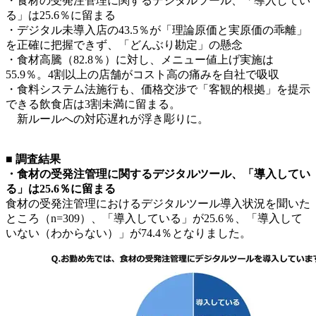
・食材の受発注管理に関するデジタルツール、「導入してい
る」は25.6％に留まる
・デジタル未導入店の43.5％が「理論原価と実原価の乖離」
を正確に把握できず、「どんぶり勘定」の懸念
・食材高騰（82.8％）に対し、メニュー値上げ実施は
55.9％。4割以上の店舗がコスト高の痛みを自社で吸収
・食料システム法施行も、価格交渉で「客観的根拠」を提示
できる飲食店は3割未満に留まる。
新ルールへの対応遅れが浮き彫りに。
■ 調査結果
・食材の受発注管理に関するデジタルツール、「導入してい
る」は25.6％に留まる
食材の受発注管理におけるデジタルツール導入状況を聞いた
ところ（n=309）、「導入している」が25.6％、「導入して
いない（わからない）」が74.4％となりました。