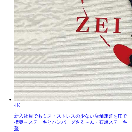
4位
新入社員でもミス・ストレスの少ない店舗運営をITで
構築～ステーキとハンバーグさる～ん・石焼ステーキ
贅