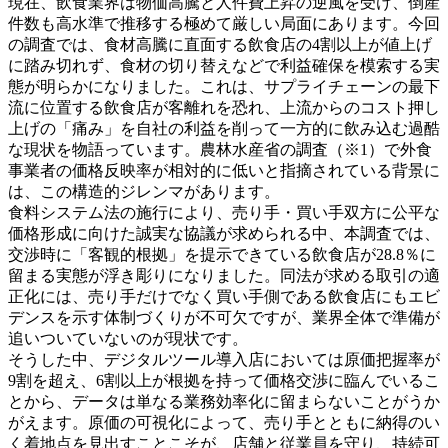
現在、飲食業界は物価高騰と人件費上昇の逆風を受け、倒産
件数も高水準で推移する極めて厳しい局面にあります。今回
の調査では、食材高騰に直面する飲食店の4割以上が値上げ
に踏み切れず、食材の切り替えなどで利益確保を模索する実
態が明らかになりました。これは、サプライチェーンの最下
流に位置する飲食店が客離れを恐れ、上流からのコスト押し
上げの「痛み」を自社の利益を削って一方的に飲み込む過酷
な現状を物語っています。農林水産省の調査（※1）で外食
事業者の価格反映率が相対的に低いと指摘されている背景に
は、この構造的ジレンマがあります。
食料システム法の施行により、売り手・買い手双方に公平な
価格形成に向けた誠実な協議が求められる中、本調査では、
交渉時に「客観的根拠」を提示できている飲食店が28.8％に
留まる実態が浮き彫りになりました。同法が求める取引の適
正化には、売り手だけでなく買い手側である飲食店にもエビ
デンスを示す体制づくりが不可欠ですが、業界全体で準備が
追いついていないのが現状です。
そうした中、デジタルツール導入店においては原価把握率が
9割を超え、6割以上が根拠を持って価格交渉に臨んでいるこ
とから、データは単なる業務効率化に留まらないことがうか
がえます。原価の可視化によって、売り手とともに納得のい
く着地点を見出すことこそが、店舗と従業員を守り、持続可