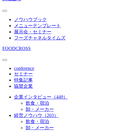
ノウハウブック
メニューテンプレート
展示会・セミナー
フーズチャネルタイムズ
FOODCROSS
conference
セミナー
特集記事
協賛企業
企業インタビュー（449）
飲食・宿泊
卸・メーカー
経営ノウハウ（203）
飲食・宿泊
卸・メーカー