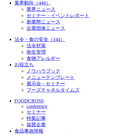
業界動向（444）
業界ニュース
セミナー・イベントレポート
新業態ニュース
企業団体ニュース
法令・食の安全（144）
法令対策
衛生管理
食物アレルギー
お役立ち
ノウハウブック
メニューテンプレート
展示会・セミナー
フーズチャネルタイムズ
FOODCROSS
conference
セミナー
特集記事
協賛企業
食品事故情報