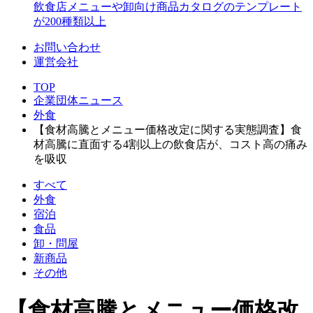
飲食店メニューや卸向け商品カタログのテンプレート
が200種類以上
お問い合わせ
運営会社
TOP
企業団体ニュース
外食
【食材高騰とメニュー価格改定に関する実態調査】食
材高騰に直面する4割以上の飲食店が、コスト高の痛み
を吸収
すべて
外食
宿泊
食品
卸・問屋
新商品
その他
【食材高騰とメニュー価格改