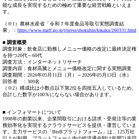
能な成長を実現するための極めて重要な経営戦略といえま
す。
（※1）農林水産省「令和７年度食品等取引実態調査結
果」：
https://www.maff.go.jp/j/press/shokuhin/kikaku/260331.html
■ 調査概要
調査対象：飲食店に勤務しメニュー価格の改定に最終決定権
を持つ20代～60代
調査方法：インターネットリサーチ
調査内容：食材高騰とメニュー価格改定に関する実態調査
調査期間：2026年05月11日（月）～2026年05月13日（水）
回答者 ：309名
（※2）構成比は小数点以下第2位を四捨五入しているため、
合計した数字が100％にならない場合があります。
■ インフォマートについて
1998年の創業以来、企業間取引における請求・受発注等の業
務効率化を実現するクラウドサービスを提供・運営していま
す。主力サービスの「BtoBプラットフォーム」は、125万社
以上が利用。プラットフォーム内の総流通金額は年間71兆円