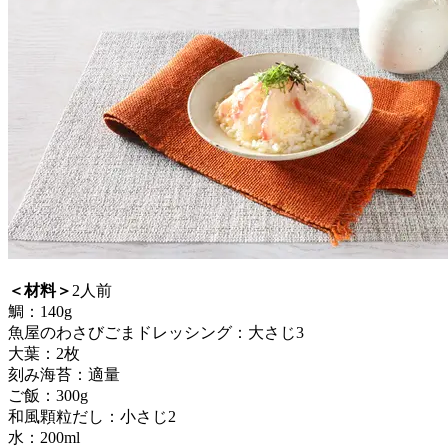
＜材料＞
2人前
鯛：140g
魚屋のわさびごまドレッシング：大さじ3
大葉：2枚
刻み海苔：適量
ご飯：300g
和風顆粒だし：小さじ2
水：200ml