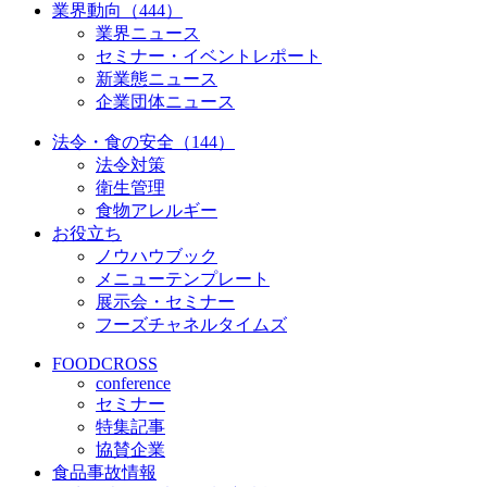
業界動向（444）
業界ニュース
セミナー・イベントレポート
新業態ニュース
企業団体ニュース
法令・食の安全（144）
法令対策
衛生管理
食物アレルギー
お役立ち
ノウハウブック
メニューテンプレート
展示会・セミナー
フーズチャネルタイムズ
FOODCROSS
conference
セミナー
特集記事
協賛企業
食品事故情報