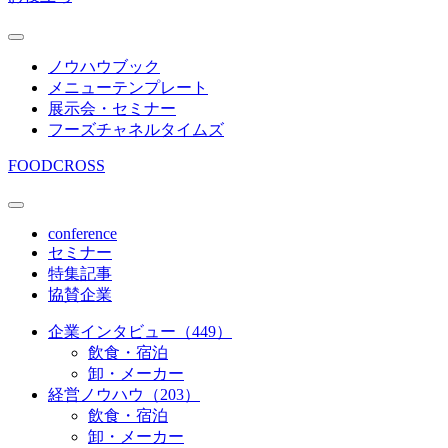
ノウハウブック
メニューテンプレート
展示会・セミナー
フーズチャネルタイムズ
FOODCROSS
conference
セミナー
特集記事
協賛企業
企業インタビュー（449）
飲食・宿泊
卸・メーカー
経営ノウハウ（203）
飲食・宿泊
卸・メーカー