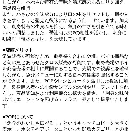
しながら、本わさび特有の辛味と清涼感のある香りを加え、
満足感を維持。
また、わさびの辛味成分により口の中をリセットし、脂や甘
さをすっきりと整えた後味になるよう仕上げています。加え
て、刺身特有の生臭みを抑え、魚介の甘さを引き立てる味わ
いへと調整しました。醤油×わさびの相性を活かし、刺身に
馴染む「軽さとキレ」を実現しています。
■店頭メリット
常温販売が可能なため、刺身盛り合わせや柵、ボイル商品な
ど旬の魚とあわせたクロス販売が可能です。刺身売場やボイ
ル商品売場の棚上に展開することで、売場での視認性を確保
しながら、魚介メニューに対する食べ方提案を強化すること
ができます。また、POPやレシピカードを活用した提案に加
え、刺身購入者への小袋サンプルの添付やリーフレットを配
布し、商品認知および利用機会の拡大を促進。「刺身の味付
けバリエーションを広げる」プラス一品として提案いたしま
す。
■POPについて
「魚介のおいしさ広がる！」というキャッチコピーを大きく
表示し、ホタテやアジ、タコといった鮮魚カテゴリーとの相