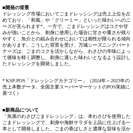
■開発の背景
ドレッシング市場においてごまドレッシングは売上上位を占
めており、「和風」や「クリーミー」といった味わいへのニ
ーズが見られます*。一方で、ごまドレッシングはコクや甘
みが強いことから、刺身に使用した場合に甘さや重さが残り
やすく、魚介との組み合わせにおいては相性が限られる傾向
があります。こうした背景を受け、万城シーズニングパート
ナーズは、ごまのコクを活かしながら、わさびの辛味によっ
て後味を軽く調整し、刺身に適した味わいとなるよう設計し
たドレッシングを開発しました。
* KSP-POS「ドレッシングカテゴリー」（2024年～2025年の
売上本数データ、全国主要スーパーマーケットのPOS実績に
基づく）
■新商品について
「魚屋のわさびごまドレッシング」は、本わさびを使用した
ごまドレッシングで、刺身や海鮮サラダを上品に仕上げる一
本として開発しました。ごまの香ばしさと濃厚な旨味を活か