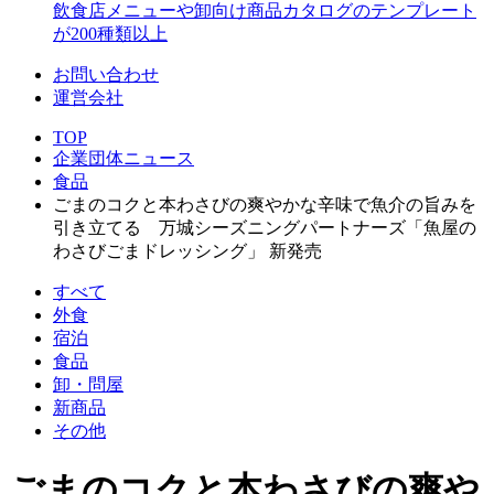
飲食店メニューや卸向け商品カタログのテンプレート
が200種類以上
お問い合わせ
運営会社
TOP
企業団体ニュース
食品
ごまのコクと本わさびの爽やかな辛味で魚介の旨みを
引き立てる 万城シーズニングパートナーズ「魚屋の
わさびごまドレッシング」 新発売
すべて
外食
宿泊
食品
卸・問屋
新商品
その他
ごまのコクと本わさびの爽や