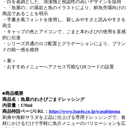
・白を基調とした、清潔感と視認性の高いデザインを採用
・「魚屋の」の落款と魚のイラストにより、鮮魚売場向けの
商品であることを明示
・手書き風フォントを使用し、親しみやすさと読みやすさを
両立
・キャップの色とアイコンで、ごまと本わさびの使用を直感
的に伝達
・シリーズ共通のロゴ配置とグラデーションにより、ブラン
ドの統一感を維持
＜裏＞
・おすすめメニューへアクセス可能なQRコードの設置
■商品概要
商品名：魚屋のわさびごまドレッシング
内容量：170ml
商品特設ページURL：
https://www.banjo.co.jp/wasabigoma
刺身や海鮮サラダを上品に仕上げる専用ドレッシングで、食
材にかけるだけで手軽に魚介メニューのバリエーションを広