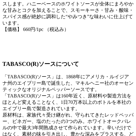
スします。ハニーベースのホワイトソースが全体にまろやか
な甘みとコクを加えることで、スモーキーさ・甘み・酸味・
スパイス感が絶妙に調和した“やみつき”な味わいに仕上げて
います。
【価格】 660円/1pc （税込み）
TABASCO(R)ソースについて
「TABASCO(R)ソース」は、1868年にアメリカ・ルイジア
ナ州のエイブリー島で誕生した、マキルヘニー社のオーセン
ティックなオリジナルペッパーソースです。
「TABASCO(R)ソース」は160年近く、原材料や製造方法を
ほとんど変えることなく、1日70万本以上のボトルを本社の
エイブリー島で製造されています。
原材料は、家族代々受け継がれ、守られてきたレッドペッパ
ー、ビネガー、塩のたったの3つのみ。ホワイトオークバレ
ルの中で最大3年間熟成させて作られています。辛いだけで
はなく、素材の味を引き出し、豊かな深みをプラスする、ど