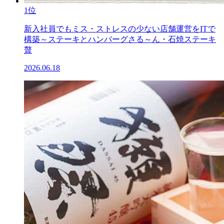
1位
新入社員でもミス・ストレスの少ない店舗運営をITで
構築～ステーキとハンバーグさる～ん・石焼ステーキ
贅
2026.06.18