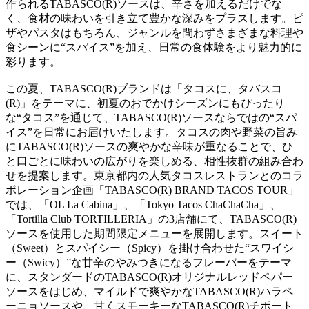
作られるTABASCO(R)ソースは、辛さを加えるだけでな
く、食材の味わいを引き立て豊かな深みをプラスします。ピ
ザやパスタはもちろん、ジャンルを問わずさまざまな料理や
食シーンに“スパイス”を加え、日常の食体験をより魅力的に
彩ります。
この夏、TABASCO(R)ブランドは「タコスに、タバスコ
(R)」をテーマに、初夏のおでかけシーズンにもぴったり
な“タコス”を通じて、TABASCO(R)ソースならではの“スパ
イス”を日常にお届けいたします。タコスの肉や野菜の旨み
にTABASCO(R)ソースの爽やかな辛味が重なることで、ひ
と口ごとに味わいの広がりを楽しめる、相性抜群の組み合わ
せを提案します。東京都内の人気タコスレストランとのコラ
ボレーション企画「TABASCO(R) BRAND TACOS TOUR」
では、「OL La Cabina」、「Tokyo Tacos ChaChaCha」、
「Tortilla Club TORTILLERIA」の3店舗にて、TABASCO(R)
ソースを使用した期間限定メニューを展開します。スイート
（Sweet）とスパイシー（Spicy）を掛け合わせた“スワイシ
ー（Swicy）”な甘辛のやみつきになるフレーバーをテーマ
に、スタンダードのTABASCO(R)オリジナルレッドペパー
ソースをはじめ、マイルドで爽やかなTABASCO(R)ハラペ
ーニョソースや、甘くスモーキーなTABASCO(R)チポート