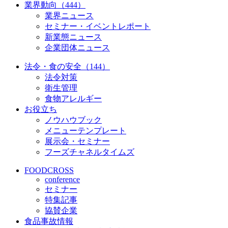
業界動向（444）
業界ニュース
セミナー・イベントレポート
新業態ニュース
企業団体ニュース
法令・食の安全（144）
法令対策
衛生管理
食物アレルギー
お役立ち
ノウハウブック
メニューテンプレート
展示会・セミナー
フーズチャネルタイムズ
FOODCROSS
conference
セミナー
特集記事
協賛企業
食品事故情報