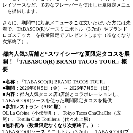
レイソースなど、多彩なフレーバーを使用した夏限定メニュ
ーを提供します。
さらに、期間中に対象メニューをご注文いただいた方には先
着で、TABASCO(R)ソースミニボトル（3.7ml）やブランド
ロゴステッカーを数量限定でプレゼントします（※なくなり
次第終了）。
都内人気3店舗と“スワイシー”な夏限定タコスを展
開！「TABASCO(R) BRAND TACOS TOUR」概
要
■名称：
「TABASCO(R) BRAND TACOS TOUR」
■期間：
2026年6月5日（金） ～ 2026年7月5日（日）
■内容：
都内人気タコス店3店舗とコラボレーションし、
TABASCO(R)ソースを使った期間限定タコスを提供
■参加レストラン（ABC順）：
OL La Cabina（小伝馬町）、Tokyo Tacos ChaChaCha（広
尾）、Tortilla Club Tortilleria（代々木上原）
■無料配布（数量限定なくなり次第終了。）：
TABASCO(R)ソース ミニボトル（3.7ml）、TABASCO(R)ブ