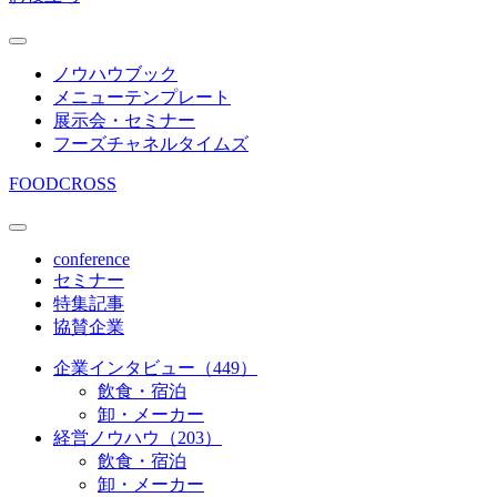
ノウハウブック
メニューテンプレート
展示会・セミナー
フーズチャネルタイムズ
FOODCROSS
conference
セミナー
特集記事
協賛企業
企業インタビュー（449）
飲食・宿泊
卸・メーカー
経営ノウハウ（203）
飲食・宿泊
卸・メーカー